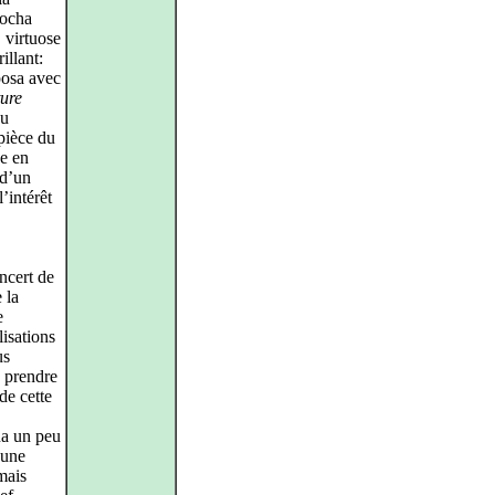
rocha
 virtuose
illant:
posa avec
ure
du
pièce du
ée en
 d’un
l’intérêt
ncert de
 la
e
lisations
us
à prendre
 de cette
a un peu
’une
mais