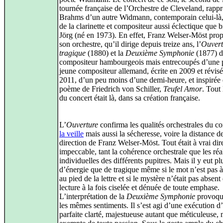
tournée française de l’Orchestre de Cleveland, rapp
Brahms d’un autre Widmann, contemporain celui-là,
de la clarinette et compositeur aussi éclectique que br
Jörg (né en 1973). En effet, Franz Welser-Möst pro
son orchestre, qu’il dirige depuis treize ans, l’
Ouvert
tragique
(1880) et la
Deuxième Symphonie
(1877) 
compositeur hambourgeois mais entrecoupés d’une 
jeune compositeur allemand, écrite en 2009 et révis
2011, d’un peu moins d’une demi-heure, et inspirée
poème de Friedrich von Schiller,
Teufel Amor
. Tout 
du concert était là, dans sa création française.
L’
Ouverture
confirma les qualités orchestrales du co
la veille
mais aussi la sécheresse, voire la distance de
direction de Franz Welser-Möst. Tout était à vrai dir
impeccable, tant la cohérence orchestrale que les réa
individuelles des différents pupitres. Mais il y eut pl
d’énergie que de tragique même si le mot n’est pas 
au pied de la lettre et si le mystère n’était pas absent
lecture à la fois ciselée et dénuée de toute emphase.
L’interprétation de la
Deuxième Symphonie
provoqu
les mêmes sentiments. Il s’est agi d’une exécution d
parfaite clarté, majestueuse autant que méticuleuse, 