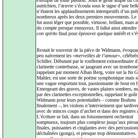
exempte de toute passion. Sous le geste ample du ch
autrichien, l’œuvre s’écoula sous le signe d’une bell
n’étaient les applaudissements intempestifs d’un pub
nombreux après les deux premiers mouvements. Le 
fut aussi léger que possible, virtuose, brillant, mais 
du compte presque ennuyeux. Il fallut ainsi attendre 
con spirito
final pour éprouver quelque intérêt et s’év
Restait le souvenir de la pièce de Widmann, évoqua
peu naïvement les «
merveilles de l’amour
», célébré
Schiller. Débutant par le ronflement extraordinaire 
clarinette contrebasse, se jaugeant avec un trombon
rappelant par moment Alban Berg, voire sur la fin 
Mahler, est une sorte de poème symphonique mais s
une vague emportant tout, passionnante de bout en 
Emergeant des graves, de vastes plaines sombres, m
par des clarinettes exceptionnelles, rappelant le goût
Widmann pour leurs potentialités – comme Brahms
finalement –, les violons n’interviennent que tardiv
avec de minces coups d’archet et dans des registres 
L’écriture se fait, dans un foisonnement orchestral
somptueux, toujours plus complexe jusqu’aux piroue
finales, puissantes et cinglantes avec des percussion
déchaînées (gongs), et presque trop démonstratives.