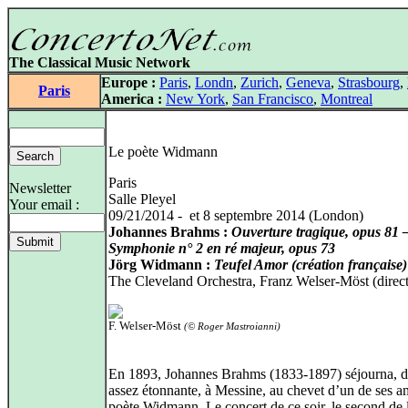
The Classical Music Network
Europe :
Paris
,
Londn
,
Zurich
,
Geneva
,
Strasbourg
,
Paris
America :
New York
,
San Francisco
,
Montreal
Le poète Widmann
Paris
Newsletter
Salle Pleyel
Your email :
09/21/2014 - et 8 septembre 2014 (London)
Johannes Brahms :
Ouverture tragique, opus 81 
Symphonie n° 2 en ré majeur, opus 73
Jörg Widmann :
Teufel Amor (création française)
The Cleveland Orchestra, Franz Welser-Möst (direct
F. Welser-Möst
(© Roger Mastroianni)
En 1893, Johannes Brahms (1833-1897) séjourna, d
assez étonnante, à Messine, au chevet d’un de ses am
poète Widmann. Le concert de ce soir, le second de 