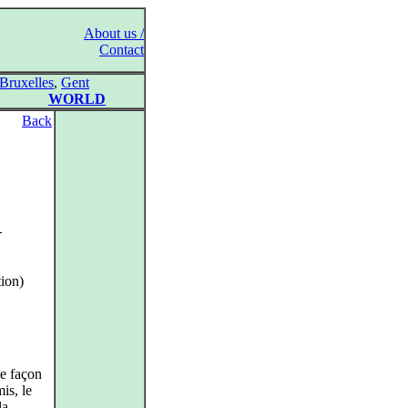
About us /
Contact
Bruxelles
,
Gent
WORLD
Back
–
ion)
e façon
is, le
la