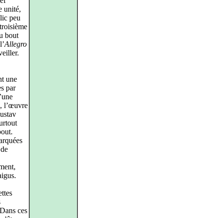
ef
e unité,
lic peu
troisième
au bout
l’
Allegro
eiller.
nt une
es par
d’une
e, l’œuvre
Gustav
urtout
bout.
arquées
 de
ement,
aigus.
ttes
s
 Dans ces