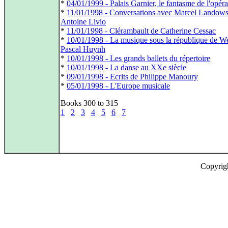
*
04/01/1999 - Palais Garnier, le fantasme de l'opéra
*
11/01/1998 - Conversations avec Marcel Landows
Antoine Livio
*
11/01/1998 - Clérambault de Catherine Cessac
*
10/01/1998 - La musique sous la république de W
Pascal Huynh
*
10/01/1998 - Les grands ballets du répertoire
*
10/01/1998 - La danse au XXe siècle
*
09/01/1998 - Ecrits de Philippe Manoury
*
05/01/1998 - L'Europe musicale
Books 300 to 315
1
2
3
4
5
6
7
Copyrig