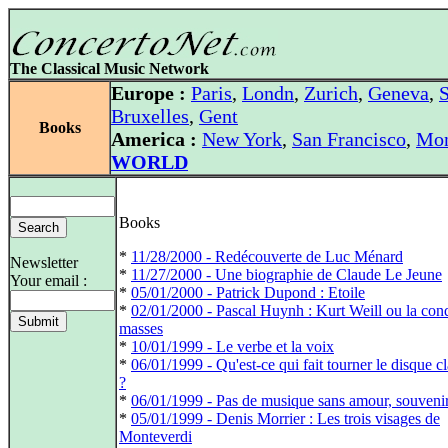
The Classical Music Network
Europe :
Paris
,
Londn
,
Zurich
,
Geneva
,
S
Bruxelles
,
Gent
Books
America :
New York
,
San Francisco
,
Mon
WORLD
Books
*
11/28/2000 - Redécouverte de Luc Ménard
Newsletter
*
11/27/2000 - Une biographie de Claude Le Jeune
Your email :
*
05/01/2000 - Patrick Dupond : Etoile
*
02/01/2000 - Pascal Huynh : Kurt Weill ou la con
masses
*
10/01/1999 - Le verbe et la voix
*
06/01/1999 - Qu'est-ce qui fait tourner le disque c
?
*
06/01/1999 - Pas de musique sans amour, souveni
*
05/01/1999 - Denis Morrier : Les trois visages de
Monteverdi