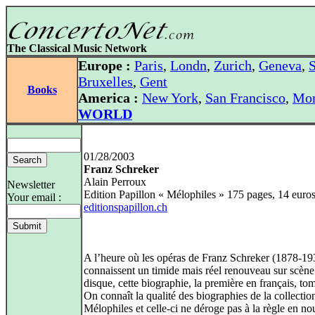
The Classical Music Network
Europe :
Paris
,
Londn
,
Zurich
,
Geneva
,
S
Bruxelles
,
Gent
Books
America :
New York
,
San Francisco
,
Mon
WORLD
01/28/2003
Franz Schreker
Alain Perroux
Newsletter
Edition Papillon « Mélophiles » 175 pages, 14 euro
Your email :
editionspapillon.ch
A l’heure où les opéras de Franz Schreker (1878-19
connaissent un timide mais réel renouveau sur scène
disque, cette biographie, la première en français, to
On connaît la qualité des biographies de la collectio
Mélophiles et celle-ci ne déroge pas à la règle en no