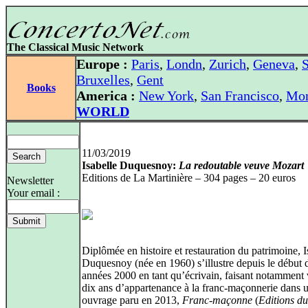
The Classical Music Network
Europe :
Paris
,
Londn
,
Zurich
,
Geneva
,
S
Bruxelles
,
Gent
Books
America :
New York
,
San Francisco
,
Mon
WORLD
11/03/2019
Isabelle Duquesnoy:
La redoutable veuve Mozart
Editions de La Martinière – 304 pages – 20 euros
Newsletter
Your email :
Diplômée en histoire et restauration du patrimoine, I
Duquesnoy (née en 1960) s’illustre depuis le début 
années 2000 en tant qu’écrivain, faisant notamment 
dix ans d’appartenance à la franc-maçonnerie dans 
ouvrage paru en 2013,
Franc-maçonne
(
Editions du