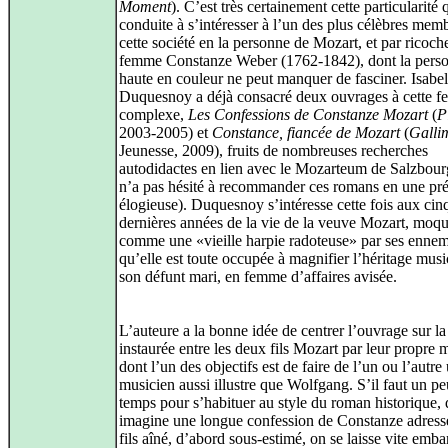
Moment
). C’est très certainement cette particularité q
conduite à s’intéresser à l’un des plus célèbres mem
cette société en la personne de Mozart, et par ricoche
femme Constanze Weber (1762-1842), dont la perso
haute en couleur ne peut manquer de fasciner. Isabel
Duquesnoy a déjà consacré deux ouvrages à cette 
complexe,
Les Confessions de Constanze Mozart
(
P
2003-2005) et
Constance, fiancée de Mozart
(
Galli
Jeunesse, 2009), fruits de nombreuses recherches
autodidactes en lien avec le Mozarteum de Salzbour
n’a pas hésité à recommander ces romans en une pr
élogieuse). Duquesnoy s’intéresse cette fois aux cin
dernières années de la vie de la veuve Mozart, moq
comme une «vieille harpie radoteuse» par ses ennemi
qu’elle est toute occupée à magnifier l’héritage musi
son défunt mari, en femme d’affaires avisée.
L’auteure a la bonne idée de centrer l’ouvrage sur la 
instaurée entre les deux fils Mozart par leur propre 
dont l’un des objectifs est de faire de l’un ou l’autre
musicien aussi illustre que Wolfgang. S’il faut un p
temps pour s’habituer au style du roman historique, 
imagine une longue confession de Constanze adress
fils aîné, d’abord sous-estimé, on se laisse vite emb