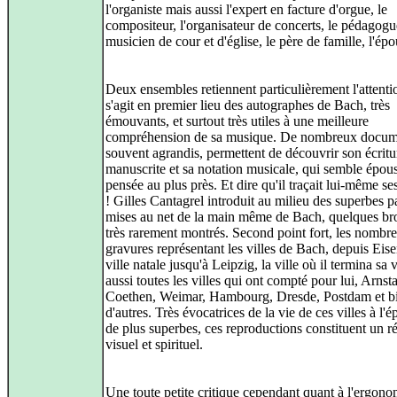
l'organiste mais aussi l'expert en facture d'orgue, le
compositeur, l'organisateur de concerts, le pédagogu
musicien de cour et d'église, le père de famille, l'épo
Deux ensembles retiennent particulièrement l'attentio
s'agit en premier lieu des autographes de Bach, très
émouvants, et surtout très utiles à une meilleure
compréhension de sa musique. De nombreux docum
souvent agrandis, permettent de découvrir son écritu
manuscrite et sa notation musicale, qui semble épous
pensée au plus près. Et dire qu'il traçait lui-même se
! Gilles Cantagrel introduit au milieu des superbes pa
mises au net de la main même de Bach, quelques bro
très rarement montrés. Second point fort, les nombr
gravures représentant les villes de Bach, depuis Eis
ville natale jusqu'à Leipzig, la ville où il termina sa 
aussi toutes les villes qui ont compté pour lui, Arnsta
Coethen, Weimar, Hambourg, Dresde, Postdam et b
d'autres. Très évocatrices de la vie de ces villes à l'
de plus superbes, ces reproductions constituent un r
visuel et spirituel.
Une toute petite critique cependant quant à l'ergon