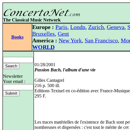
The Classical Music Network
Europe :
Paris
,
Londn
,
Zurich
,
Geneva
,
S
Bruxelles
,
Gent
Books
America :
New York
,
San Francisco
,
Mon
WORLD
01/28/2001
Passion Bach, l'album d'une vie
Newsletter
Gilles Cantagrel
Your email :
216 p. 500 ill.
Editions Textuel en co-édition avec France-Musique
295 F.
Les traces matérielles de l'existence de Bach sont pe
nombreuses et dispersées : c'est tout le mérite de ce