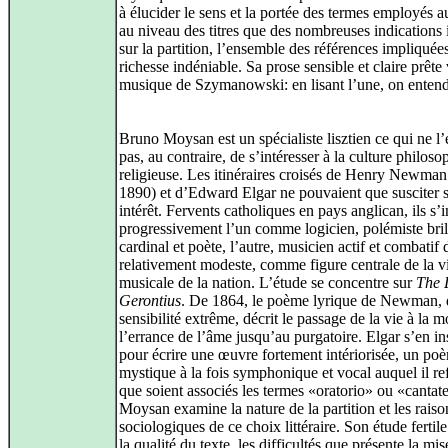
à élucider le sens et la portée des termes employés a
au niveau des titres que des nombreuses indications i
sur la partition, l’ensemble des références impliquée
richesse indéniable. Sa prose sensible et claire prête 
musique de Szymanowski: en lisant l’une, on entend 
Bruno Moysan est un spécialiste lisztien ce qui ne 
pas, au contraire, de s’intéresser à la culture philoso
religieuse. Les itinéraires croisés de Henry Newman
1890) et d’Edward Elgar ne pouvaient que susciter 
intérêt. Fervents catholiques en pays anglican, ils s
progressivement l’un comme logicien, polémiste bril
cardinal et poète, l’autre, musicien actif et combatif 
relativement modeste, comme figure centrale de la v
musicale de la nation. L’étude se concentre sur
The 
Gerontius
. De 1864, le poème lyrique de Newman, 
sensibilité extrême, décrit le passage de la vie à la mo
l’errance de l’âme jusqu’au purgatoire. Elgar s’en in
pour écrire une œuvre fortement intériorisée, un po
mystique à la fois symphonique et vocal auquel il ref
que soient associés les termes «oratorio» ou «canta
Moysan examine la nature de la partition et les raiso
sociologiques de ce choix littéraire. Son étude fertil
la qualité du texte, les difficultés que présente la mis