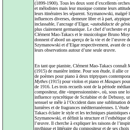
(1899-1900). Tous les deux sont d’excellents orches
et mélodistes mais leur musique comme leurs attitude
leurs itinéraires les séparent. Szymanowski, malgré l
influences diverses, demeure libre et à part, atypique
inclassable, l’ancrage d’Elgar, «
autodidacte de géni
plus clairement germanique. Le chef d’orchestre et p
Clément Mao-Takacs et le musicologue Bruno Moy
donnent d’abord un aperçu de la vie et de l’œuvre d
Szymanowski et d’Elgar respectivement, avant de cri
leurs observations autour d’une seule œuvre.
En tant que pianiste, Clément Mao-Takacs connaît
M
(1915) de manière intime. Pour son étude, il allie ce
de poèmes pour piano à deux triptyques contempora
Mythes
(1915) pour violon et piano et
Masques
pour
de 1916. Les trois recueils sont de la période média
compositeur, dite «impressionniste», où, sous une lo
influence syncrétique de Scriabine et de Debussy, u
sensuel se mêle à l’Occident dans une sublimation d
lumières et de fragrances méditerranéennes. L’étud
Takacs éclaire le style et les techniques pianistiques
Szymanowski, et définit la structure et l’esthétique d
l’œuvre. Il cherche à expliquer les raisons de l’inspi
mythique et littéraire du compositeur et de ses choix 