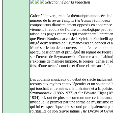
Sélectionné par la rédaction
Grâce à l’envergure de la thématique annoncée, le 
numéro de la revue
Tempus Perfectum
réunit deux
compositeurs diamétralement opposés en apparence. 
viennent à rebours de l’ordre chronologique peut-êtr
raison des pages centrales qui contiennent l’entretien
que Pierre Boulez a accordé à Sylviane Falcinelli ap
dirigé deux œuvres de Szymanowski en concert et a
Mené sur le ton de la conversation, l’entretien donn
aperçu passionnant et privilégié du regard de Pierre
sur l’œuvre de Szymanowski. Comme à son habitude
s’exprime de manière limpide, le propos, dense et aé
fois, d’une netteté concise et d’une clarté sans faille.
Les courants musicaux du début de siècle incluaient 
recours aux mythes et aux légendes et un souhait d’ar
qui touchait entre autres à la littérature et à la poésie
Szymanowski (1882-1937) et Sir Edward Elgar (18
1934), ici, ont de plus en commun une certaine aura
mystique, le premier par une forme de mysticisme 
qui lui est spécifique et le second principalement par
spiritualité de son œuvre intime
The Dream of Geron