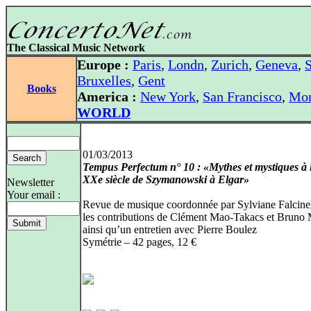
The Classical Music Network
Europe :
Paris
,
Londn
,
Zurich
,
Geneva
,
S
Bruxelles
,
Gent
Books
America :
New York
,
San Francisco
,
Mon
WORLD
01/03/2013
Tempus Perfectum n° 10 : «Mythes et mystiques à 
XXe siècle de Szymanowski à Elgar»
Newsletter
Your email :
Revue de musique coordonnée par Sylviane Falcinel
les contributions de Clément Mao-Takacs et Bruno
ainsi qu’un entretien avec Pierre Boulez
Symétrie – 42 pages, 12 €