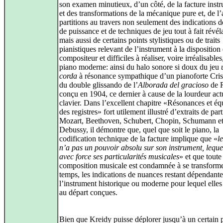
son examen minutieux, d’un côté, de la facture inst
et des transformations de la mécanique pure et, de l’
partitions au travers non seulement des indications d
de puissance et de techniques de jeu tout à fait révél
mais aussi de certains points stylistiques ou de traits
pianistiques relevant de l’instrument à la disposition
compositeur et difficiles à réaliser, voire irréalisables
piano moderne: ainsi du halo sonore si doux du jeu
corda
à résonance sympathique d’un pianoforte Cris
du double glissando de l’
Alborada del gracioso
de R
conçu en 1904, ce dernier à cause de la lourdeur act
clavier. Dans l’excellent chapitre «Résonances et équ
des registres» fort utilement illustré d’extraits de par
Mozart, Beethoven, Schubert, Chopin, Schumann e
Debussy, il démontre que, quel que soit le piano, la
codification technique de la facture implique que «
l
n’a pas un pouvoir absolu sur son instrument, leque
avec force ses particularités musicales
» et que toute
composition musicale est condamnée à se transforme
temps, les indications de nuances restant dépendante
l’instrument historique ou moderne pour lequel elles
au départ conçues.
Bien que Kreidy puisse déplorer jusqu’à un certain p