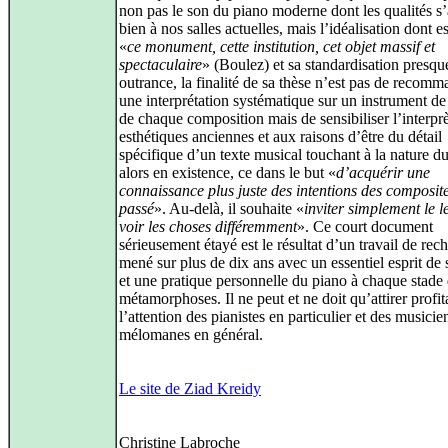
non pas le son du piano moderne dont les qualités s
bien à nos salles actuelles, mais l’idéalisation dont es
«
ce monument, cette institution, cet objet massif et
spectaculaire
» (Boulez) et sa standardisation presqu
outrance, la finalité de sa thèse n’est pas de recomm
une interprétation systématique sur un instrument d
de chaque composition mais de sensibiliser l’interpr
esthétiques anciennes et aux raisons d’être du détail
spécifique d’un texte musical touchant à la nature d
alors en existence, ce dans le but «
d’acquérir une
connaissance plus juste des intentions des composit
passé
». Au-delà, il souhaite «
inviter simplement le l
voir les choses différemment
». Ce court document
sérieusement étayé est le résultat d’un travail de rec
mené sur plus de dix ans avec un essentiel esprit de
et une pratique personnelle du piano à chaque stade 
métamorphoses. Il ne peut et ne doit qu’attirer profi
l’attention des pianistes en particulier et des musicie
mélomanes en général.
Le site de Ziad Kreidy
Christine Labroche