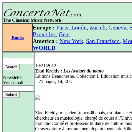
The Classical Music Network
Europe :
Paris
,
Londn
,
Zurich
,
Geneva
,
S
Bruxelles
,
Gent
Books
America :
New York
,
San Francisco
,
Mon
WORLD
10/21/2012
Ziad Kreidy :
Les Avatars du piano
Editions Beauchesne, Collection L’Education music
Newsletter
– 75 pages, 14,50 €
Your email :
Ziad Kreidy, musicien franco-libanais, est pianiste et
chercheur en musicologie, chargé de cours à l’Unive
Franche-Comté et professeur titulaire de culture mus
Conservatoire à rayonnement départemental de Ville