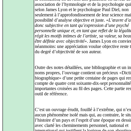
association de l’hymnologie et de la psychologie qu
selon James Lyon et le psychologue Paul Diel, non
seulement à l’approfondissement de leur science mai
possibilité d’analyse objective et juste. «
L’œuvre d’ar
donc subjective en tant qu’expression d’une psyché
personnelle unique et, en tant que reflet de la légalit
régit les motifs intimes de l’artiste, sa valeur, sa bea
être définie avec objectivité
». James Lyon en convie
néanmoins: une appréciation voulue objective reste t
du degré d’objectivité de son auteur.
Outre des notes détaillées, une bibliographie et un i
noms propres, l’ouvrage contient un précieux «Dict
biographique» d’une petite centaine de pages qui re
compte de quatre cent soixante-dix-sept personnalité
importantes croisées au fil des pages. Cette partie re
outil de référence.
C’est un ouvrage érudit, fouillé à l’extrême, qui n’
aucun phénomène isolé mais qui, au contraire, le sit
l’histoire d’un pays et l’esprit d’une époque en dess
avec clarté les cheminements personnel, national et
international qui justifient la logique de son aboutis