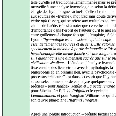
telle qu’elle est traditionnellement menée mais se prê
merveille à une analyse hymnologique selon la défin
élargie des hymnologues actuels. Celle-ci remonte 
aux sources de «hymne», mot grec sans doute dériv
verbe
uph
(tisser), qui se réfère aux multiples source
chants de l’aède. (C’est à noter que ce verbe a tant d
d’importance dans l’esprit de l’auteur qu’il le met en
entre guillemets à chaque fois qu’il l’emploie). Sel
Lyon «
l’hymnologie est une science qui s’occupe
essentiellement des sources et du sens. Elle valorise
spécialement la mélodie à partir de laquelle se "tiss
herméneutique elle-même fondée sur une longue tra
[...] autant dans une dimension sacrée que sur le pl
civilisation séculière
». L’étude ou l’analyse hymnol
tisse ensuite des liens étroits avec la mythologie, la
philosophie et, en premier lieu, avec la psychologie 
processus créateur. C’est dans cet esprit que l’hym
suisse sélectionne, aborde et analyse quelques oeuvr
précises – pour Janácek,
Jenůfa
et
La petite renarde
pour Sibelius
La Fille de Pohjola
et le cycle de
Lemminkaïnen
, et pour Vaughan Williams, ce qu’il 
son œuvre phare:
The Pilgrim’s Progress
.
Après une longue introduction – prélude factuel et dé