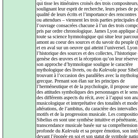
qui tisse les itinéraires croisés des trois compositeurs
soulignant leur esprit de recherche, leurs prises de po
qualité de leurs écrits et l’importance des rencontres 
ou attendues – viennent les trois parties principales 
l’ouvrage consacrées chacune à l’un des trois compo
pris par ordre chronologique. James Lyon applique 
toute sa science hymnologique qui situe leur parcou
amont au coeur des sources et du savoir du peuple (
et en aval sur un oeuvre qui atteint l’universel. Lyon
l’historique des sources et des collectes, l’historique 
genèse des œuvres et la réception qu’on leur réserve
son approche d’hymnologue souligne le caractère
mythologique des livrets, ou du
Kalevala
pour Sibel
trouvant à l’occasion des parallèles avec la mytholo
grecque. Prenant son élan sur les principes de
l’herméneutique et de la psychologie, il propose un
des attitudes symboliques des personnages et le sen
des différents aspects du récit, avec à l’appui son an
musicologique et interprétative des tonalités et mode
altérations, de l’ambitus, du caractère des intervalles
motifs et de la progression musicale. Les compositi
Sibelius en sont une synthèse intuitive et pénétrante
transcendance musicale basée sur sa compréhension
profonde du
Kalevala
et sa propre émotion, son intér
devant l’épopée en soi et son statut de symbole natio