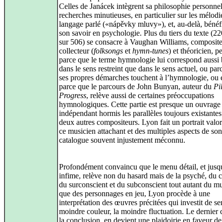
Celles de Janácek intègrent sa philosophie personnel
recherches minutieuses, en particulier sur les mélodi
langage parlé («nápěvky mluvy»), et, au-delà, bénéf
son savoir en psychologie. Plus du tiers du texte (2
sur 506) se consacre à Vaughan Williams, composite
collecteur (
folksongs
et
hymn-tunes
) et théoricien, p
parce que le terme hymnologie lui correspond aussi 
dans le sens restreint que dans le sens actuel, ou par
ses propres démarches touchent à l’hymnologie, ou 
parce que le parcours de John Bunyan, auteur du
Pi
Progress
, relève aussi de certaines préoccupations
hymnologiques. Cette partie est presque un ouvrage 
indépendant hormis les parallèles toujours existantes
deux autres compositeurs. Lyon fait un portrait valor
ce musicien attachant et des multiples aspects de son
catalogue souvent injustement méconnu.
Profondément convaincu que le menu détail, et jusq
infime, relève non du hasard mais de la psyché, du c
du surconscient et du subconscient tout autant du m
que des personnages en jeu, Lyon procède à une
interprétation des œuvres précitées qui investit de se
moindre couleur, la moindre fluctuation. Le dernier 
la conclusion, en devient une plaidoirie en faveur de