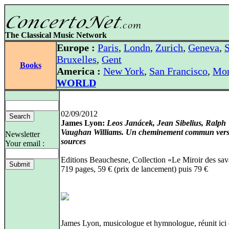
The Classical Music Network
Europe :
Paris
,
Londn
,
Zurich
,
Geneva
,
S
Bruxelles
,
Gent
Books
America :
New York
,
San Francisco
,
Mon
WORLD
02/09/2012
James Lyon:
Leos Janácek, Jean Sibelius, Ralph
Vaughan Williams. Un cheminement commun vers
Newsletter
sources
Your email :
Editions Beauchesne, Collection «Le Miroir des sav
719 pages, 59 € (prix de lancement) puis 79 €
James Lyon, musicologue et hymnologue, réunit ici