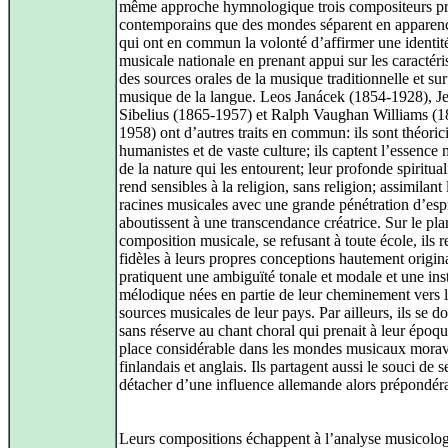
même approche hymnologique trois compositeurs p
contemporains que des mondes séparent en apparen
qui ont en commun la volonté d’affirmer une identit
musicale nationale en prenant appui sur les caractéri
des sources orales de la musique traditionnelle et sur
musique de la langue. Leos Janácek (1854-1928), J
Sibelius (1865-1957) et Ralph Vaughan Williams (1
1958) ont d’autres traits en commun: ils sont théoric
humanistes et de vaste culture; ils captent l’essence
de la nature qui les entourent; leur profonde spirituali
rend sensibles à la religion, sans religion; assimilant 
racines musicales avec une grande pénétration d’espri
aboutissent à une transcendance créatrice. Sur le pla
composition musicale, se refusant à toute école, ils r
fidèles à leurs propres conceptions hautement origina
pratiquent une ambiguïté tonale et modale et une inst
mélodique nées en partie de leur cheminement vers 
sources musicales de leur pays. Par ailleurs, ils se d
sans réserve au chant choral qui prenait à leur époq
place considérable dans les mondes musicaux morav
finlandais et anglais. Ils partagent aussi le souci de s
détacher d’une influence allemande alors prépondér
Leurs compositions échappent à l’analyse musicolo