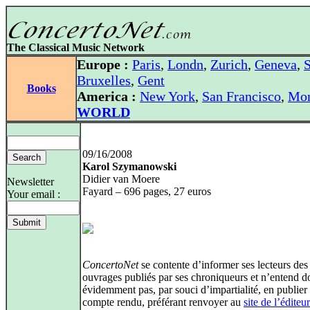
The Classical Music Network
Europe :
Paris
,
Londn
,
Zurich
,
Geneva
,
S
Bruxelles
,
Gent
Books
America :
New York
,
San Francisco
,
Mon
WORLD
09/16/2008
Karol Szymanowski
Didier van Moere
Newsletter
Fayard – 696 pages, 27 euros
Your email :
ConcertoNet
se contente d’informer ses lecteurs des
ouvrages publiés par ses chroniqueurs et n’entend d
évidemment pas, par souci d’impartialité, en publier
compte rendu, préférant renvoyer au
site de l’éditeur