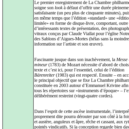
Le premier enregistrement de La Chambre philharm
soigne son
look
à défaut d’offrir une durée pleineme
satisfaisante (un peu plus de cinquante minutes), pui
en même temps que l’édition «standard» une «éditi
limitée» en forme de disque-livre, comportant, outre
d’intéressants textes de présentation, des photograph
vitraux conçus par Claude Viallat pour l’église No
des Sablons d’Aigues-Mortes (hélas sans la moindre
information sur l’artiste et son œuvre).
Fascinante jusque dans son inachèvement, la
Messe 
mineur
(1783) de Mozart nécessite d’abord de chois
texte et c’est ici, pour l’essentiel, celui de l’édition
Bärenreiter
(1983) qui est respecté. Ensuite – en ac
le principal objectif que se fixe La Chambre philha
constituée en 2003 autour d’Emmanuel Krivine afin
tous les répertoires sur «instruments d’époque» – l’ef
délibérément restreint (vingt-quatre cordes).
Dans l’esprit de cette ascèse instrumentale, l’interpré
proprement dite pourra dérouter par son côté à la foi
et austère, anguleux et âpre, rêche et cassant, aux r
pointés vindicatifs. Si la conception regarde bien d