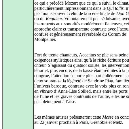
ce qui a précédé Mozart que ce qui a suivi, le climat
particulièrement impressionnant dans le
Qui tollis
, n
pas moins souvent celui de la scène finale de
Don G
ou du
Requiem
. Volontairement peu séduisante, ave
instruments aux sonorités modérément flatteuses, cet
approche claire et transparente contraste avec l’acou
confuse et généreusement réverbérée du Corum de
Montpellier.
Fort de trente chanteurs, Accentus se plie sans peine
exigences stylistiques ainsi qu’à la riche écriture po
chœur. S’agissant du quatuor soliste, les interventio
ténor et, plus encore, de la basse étant réduites à la 
congrue, l’attention se porte plus particulièrement su
deux sopranos: la légèreté de Sandrine Piau, familiè
l’univers baroque, contraste avec la voix plus en ron
en
vibrato
d’Anne-Lise Sollied, mais entre les ports
de l’une et les graves contraints de l’autre, elles ne 
pas pleinement à l’aise.
Les mêmes artistes présenteront cette
Messe
en conc
au 22 janvier prochain à Paris, Grenoble et Metz.