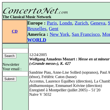
The Classical Music Network
Europe :
Paris
,
Londn
,
Zurich
,
Geneva
,
S
Bruxelles
,
Gent
CD
America :
New York
,
San Francisco
,
Mon
WORLD
12/24/2005
Wolfgang Amadeus Mozart :
Messe en ut mineur
(«Grande messe»), K. 427
Newsletter
Your email :
Sandrine Piau, Anne-Lise Sollied (sopranos), Paul
(ténor), Frédéric Caton (basse)
Accentus, Laurence Equilbey (direction), La Cham
philharmonique, Emmanuel Krivine (direction)
Enregistré à Montpellier (juillet 2005) – 51’20
Naïve V 5032