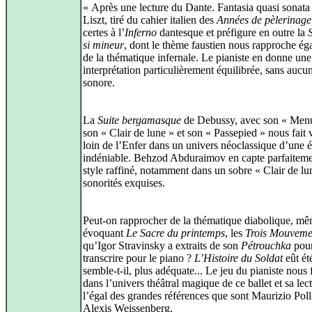
« Après une lecture du Dante. Fantasia quasi sonata
Liszt, tiré du cahier italien des
Années de pèlerinage
certes à l’
Inferno
dantesque et préfigure en outre la
si mineur
, dont le thème faustien nous rapproche ég
de la thématique infernale. Le pianiste en donne une
interprétation particulièrement équilibrée, sans aucu
sonore.
La
Suite bergamasque
de Debussy, avec son « Menu
son « Clair de lune » et son « Passepied » nous fait
loin de l’Enfer dans un univers néoclassique d’une 
indéniable. Behzod Abduraimov en capte parfaiteme
style raffiné, notamment dans un sobre « Clair de lu
sonorités exquises.
Peut-on rapprocher de la thématique diabolique, m
évoquant
Le Sacre du printemps
, les
Trois Mouveme
qu’Igor Stravinsky a extraits de son
Pétrouchka
pour
transcrire pour le piano ?
L’Histoire du Soldat
eût ét
semble‑t‑il, plus adéquate... Le jeu du pianiste nous f
dans l’univers théâtral magique de ce ballet et sa lect
l’égal des grandes références que sont Maurizio Polli
Alexis Weissenberg.