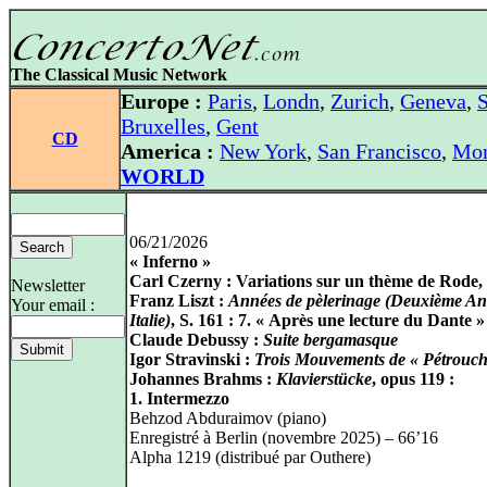
The Classical Music Network
Europe :
Paris
,
Londn
,
Zurich
,
Geneva
,
S
Bruxelles
,
Gent
CD
America :
New York
,
San Francisco
,
Mon
WORLD
06/21/2026
« Inferno »
Carl Czerny : Variations sur un thème de Rode,
Newsletter
Franz Liszt :
Années de pèlerinage (Deuxième An
Your email :
Italie)
, S. 161 : 7. « Après une lecture du Dante »
Claude Debussy :
Suite bergamasque
Igor Stravinski :
Trois Mouvements de « Pétrouc
Johannes Brahms :
Klavierstücke
, opus 119 :
1. Intermezzo
Behzod Abduraimov (piano)
Enregistré à Berlin (novembre 2025) – 66’16
Alpha 1219 (distribué par Outhere)