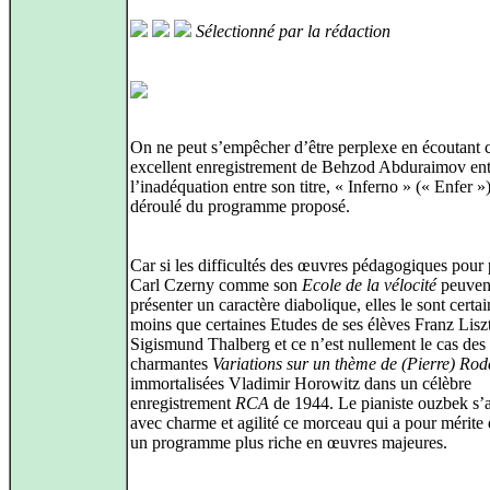
Sélectionné par la rédaction
On ne peut s’empêcher d’être perplexe en écoutant c
excellent enregistrement de Behzod Abduraimov ent
l’inadéquation entre son titre, « Inferno » (« Enfer »),
déroulé du programme proposé.
Car si les difficultés des œuvres pédagogiques pour
Carl Czerny comme son
Ecole de la vélocité
peuven
présenter un caractère diabolique, elles le sont certa
moins que certaines Etudes de ses élèves Franz Liszt
Sigismund Thalberg et ce n’est nullement le cas des
charmantes
Variations sur un thème de (Pierre) Rod
immortalisées Vladimir Horowitz dans un célèbre
enregistrement
RCA
de 1944. Le pianiste ouzbek s’a
avec charme et agilité ce morceau qui a pour mérite 
un programme plus riche en œuvres majeures.