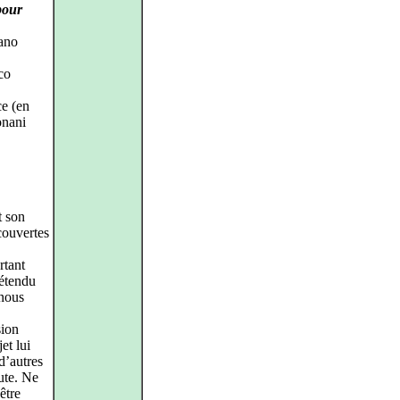
pour
ano
co
ce (en
onani
t son
couvertes
rtant
’étendu
 nous
sion
et lui
 d’autres
ute. Ne
être