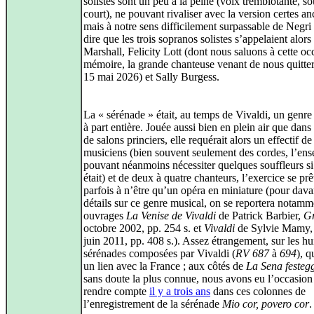
solistes sont un peu à la peine (voix tremblotante, so
court), ne pouvant rivaliser avec la version certes a
mais à notre sens difficilement surpassable de Negri :
dire que les trois sopranos solistes s’appelaient alor
Marshall, Felicity Lott (dont nous saluons à cette oc
mémoire, la grande chanteuse venant de nous quitter
15 mai 2026) et Sally Burgess.
La « sérénade » était, au temps de Vivaldi, un genre
à part entière. Jouée aussi bien en plein air que dans
de salons princiers, elle requérait alors un effectif d
musiciens (bien souvent seulement des cordes, l’en
pouvant néanmoins nécessiter quelques souffleurs si
était) et de deux à quatre chanteurs, l’exercice se prê
parfois à n’être qu’un opéra en miniature (pour dav
détails sur ce genre musical, on se reportera notam
ouvrages
La Venise de Vivaldi
de Patrick Barbier,
Gr
octobre 2002, pp. 254 s. et
Vivaldi
de Sylvie Mamy
juin 2011, pp. 408 s.). Assez étrangement, sur les hu
sérénades composées par Vivaldi (
RV 687
à
694
), q
un lien avec la France ; aux côtés de
La Sena festeg
sans doute la plus connue, nous avons eu l’occasion
rendre compte
il y a trois ans
dans ces colonnes de
l’enregistrement de la sérénade
Mio cor, povero cor
.