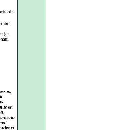
bchordis
embre
ce (en
onani
basson,
di
ux
inue en
is,
oncerto
émol
ordes et