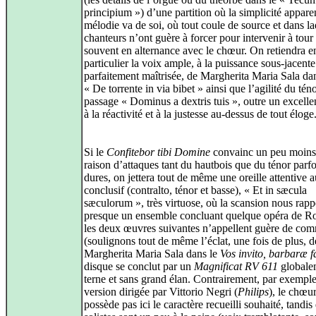
principium ») d’une partition où la simplicité appare
mélodie va de soi, où tout coule de source et dans la
chanteurs n’ont guère à forcer pour intervenir à tour 
souvent en alternance avec le chœur. On retiendra e
particulier la voix ample, à la puissance sous‑jacente
parfaitement maîtrisée, de Margherita Maria Sala dan
« De torrente in via bibet » ainsi que l’agilité du tén
passage « Dominus a dextris tuis », outre un excell
à la réactivité et à la justesse au‑dessus de tout éloge
Si le
Confitebor tibi Domine
convainc un peu moins
raison d’attaques tant du hautbois que du ténor parfo
dures, on jettera tout de même une oreille attentive a
conclusif (contralto, ténor et basse), « Et in sæcula
sæculorum », très virtuose, où la scansion nous rappe
presque un ensemble concluant quelque opéra de Ros
les deux œuvres suivantes n’appellent guère de com
(soulignons tout de même l’éclat, une fois de plus, d
Margherita Maria Sala dans le
Vos invito, barbaræ f
disque se conclut par un
Magnificat RV 611
globale
terne et sans grand élan. Contrairement, par exemple,
version dirigée par Vittorio Negri (
Philips
), le chœu
possède pas ici le caractère recueilli souhaité, tandis