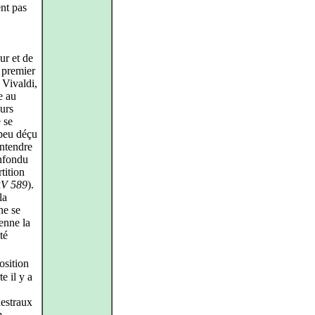
nt pas
ur et de
e premier
 Vivaldi,
e au
eurs
 se
 peu déçu
entendre
onfondu
tition
RV 589
).
la
ne se
ienne la
té
osition
e il y a
hestraux
m