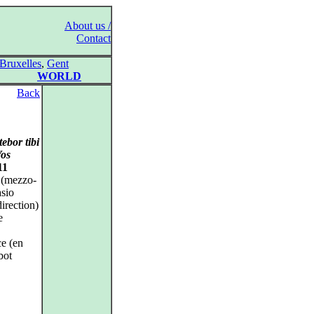
About us /
Contact
Bruxelles
,
Gent
WORLD
Back
ebor tibi
os
11
 (mezzo-
asio
direction)
e
ce (en
bot