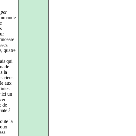
 per
commande
e
s
ur
rincesse
ssez
e, quatre
s
ais qui
rénade
s la
usiciens
lle aux
finies
 ici un
cer
e de
iale à
toute la
époux
esa