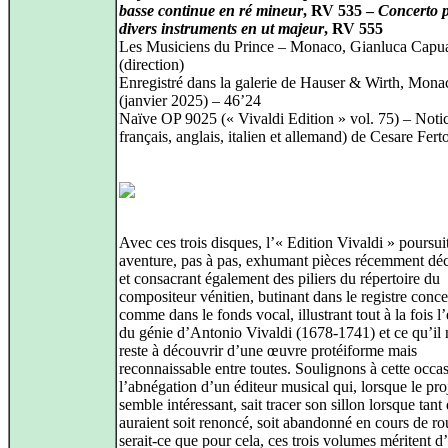
basse continue en ré mineur
, RV 535 –
Concerto 
divers instruments en ut majeur
, RV 555
Les Musiciens du Prince – Monaco, Gianluca Capu
(direction)
Enregistré dans la galerie de Hauser & Wirth, Mona
(janvier 2025) – 46’24
Naïve OP 9025 (« Vivaldi Edition » vol. 75) – Noti
français, anglais, italien et allemand) de Cesare Fert
Avec ces trois disques, l’« Edition Vivaldi » poursui
aventure, pas à pas, exhumant pièces récemment dé
et consacrant également des piliers du répertoire du
compositeur vénitien, butinant dans le registre conce
comme dans le fonds vocal, illustrant tout à la fois l
du génie d’Antonio Vivaldi (1678‑1741) et ce qu’il
reste à découvrir d’une œuvre protéiforme mais
reconnaissable entre toutes. Soulignons à cette occa
l’abnégation d’un éditeur musical qui, lorsque le proj
semble intéressant, sait tracer son sillon lorsque tant
auraient soit renoncé, soit abandonné en cours de ro
serait‑ce que pour cela, ces trois volumes méritent d’