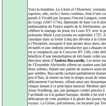
Voici la troisième,
La Gloire et l’Hyménée
,
serenata
soprano, alto, archi e basso continuo
, fruit d’une 
passée à Vivaldi par Jacques-Vincent Languet, comt
de Gergy (1667‑1734), diplomate de haut vol et alor
ambassadeur de France auprès de la Sérénissime, po
célébrer le mariage du jeune roi Louis XV avec la p
polonaise Marie Leszczynska en septembre 1725. A
classique dans sa forme (cinq airs dévolus à la Gloir
à l’Hyménée, auxquels il faut ajouter deux duos, de
récitatifs et une
sinfonia
introductive qui a disparu m
est ici remplacée par le
Concerto RV 138
), cette sé
bénéficie d’une interprétation de très haute volée sou
direction alerte d’
Andrea Buccarella
. Les treize m
de l’Ensemble Abchordis offrent un soutien sans fai
deux solistes, étalant une palette de nuances aussi in
que subtiles, Buccarella sachant parfaitement donner
peu d’élan, là retenir un brin le tempo avant de relan
délicatement l’orchestre, offrant ainsi une dynamiqu
chaque instant à ce petit bijou musical. Mention spéc
Jonas Nordberg, qui, par quelques cordes pincées à
l’archiluth ou à la guitare baroque, distille à lui seul 
délicatesse de cette partition à la gloire des jeunes 
royaux. La Gloire, précisément, est incarnée par Ter