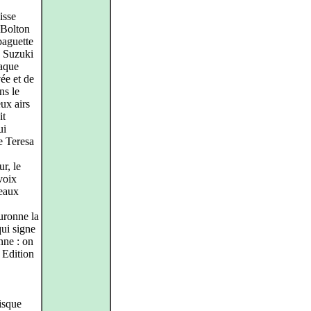
isse
 Bolton
baguette
e Suzuki
haque
ée et de
ns le
eux airs
it
ui
de Teresa
r, le
 voix
beaux
uronne la
qui signe
nne : on
« Edition
disque