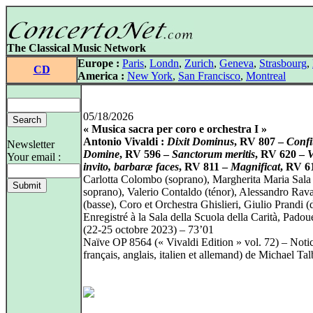
The Classical Music Network
Europe :
Paris
,
Londn
,
Zurich
,
Geneva
,
Strasbourg
,
CD
America :
New York
,
San Francisco
,
Montreal
05/18/2026
« Musica sacra per coro e orchestra I »
Antonio Vivaldi :
Dixit Dominus
, RV 807 –
Confit
Newsletter
Domine
, RV 596 –
Sanctorum meritis
, RV 620 –
V
Your email :
invito, barbaræ faces
, RV 811 –
Magnificat
, RV 6
Carlotta Colombo (soprano), Margherita Maria Sala
soprano), Valerio Contaldo (ténor), Alessandro Rav
(basse), Coro et Orchestra Ghislieri, Giulio Prandi (
Enregistré à la Sala della Scuola della Carità, Padou
(22‑25 octobre 2023) – 73’01
Naïve OP 8564 (« Vivaldi Edition » vol. 72) – Noti
français, anglais, italien et allemand) de Michael Tal