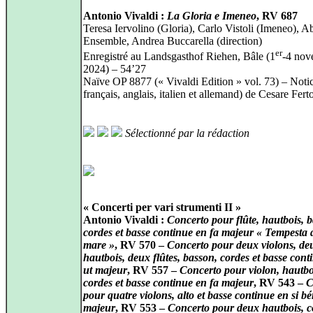
Antonio Vivaldi :
La Gloria e Imeneo
, RV 687
Teresa Iervolino (Gloria), Carlo Vistoli (Imeneo), A
Ensemble, Andrea Buccarella (direction)
er
Enregistré au Landsgasthof Riehen, Bâle (1
‑4 nov
2024) – 54’27
Naïve OP 8877 (« Vivaldi Edition » vol. 73) – Noti
français, anglais, italien et allemand) de Cesare Fert
Sélectionné par la rédaction
« Concerti per vari strumenti II »
Antonio Vivaldi :
Concerto pour flûte, hautbois, 
cordes et basse continue en fa majeur « Tempesta 
mare »
, RV 570 –
Concerto pour deux violons, de
hautbois, deux flûtes, basson, cordes et basse cont
ut majeur
, RV 557 –
Concerto pour violon, hautbo
cordes et basse continue en fa majeur
, RV 543 –
C
pour quatre violons, alto et basse continue en si b
majeur
, RV 553 –
Concerto pour deux hautbois, c