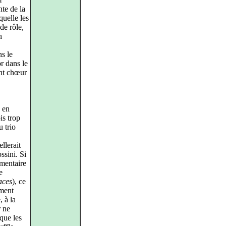
nte de la
quelle les
de rôle,
n
s le
or dans le
ent chœur
.
 en
is trop
u trio
llerait
sini. Si
mentaire
e
aces
), ce
ment
 à la
r ne
 que les