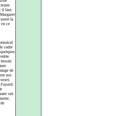
uffle
ncienne
 il faut
s Margaret
casion la
 en ce
 musical
 le cadre
e quelques
semble
 besoin
tant
antage de
ment aux
asset
,
,
Fayard
,
it
uatre ont
giante
,
 de