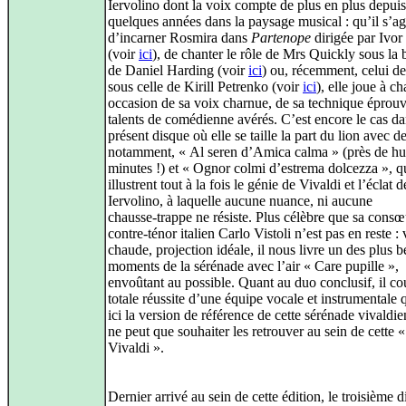
Iervolino dont la voix compte de plus en plus depuis
quelques années dans la paysage musical : qu’il s’ag
d’incarner Rosmira dans
Partenope
dirigée par Ivor
(voir
ici
), de chanter le rôle de Mrs Quickly sous la 
de Daniel Harding (voir
ici
) ou, récemment, celui d
sous celle de Kirill Petrenko (voir
ici
), elle joue à c
occasion de sa voix charnue, de sa technique éprouv
talents de comédienne avérés. C’est encore le cas da
présent disque où elle se taille la part du lion avec d
notamment, « Al seren d’Amica calma » (près de hu
minutes !) et « Ognor colmi d’estrema dolcezza », q
illustrent tout à la fois le génie de Vivaldi et l’éclat 
Iervolino, à laquelle aucune nuance, ni aucune
chausse‑trappe ne résiste. Plus célèbre que sa consœu
contre‑ténor italien Carlo Vistoli n’est pas en reste :
chaude, projection idéale, il nous livre un des plus 
moments de la sérénade avec l’air « Care pupille »,
envoûtant au possible. Quant au duo conclusif, il co
totale réussite d’une équipe vocale et instrumentale 
ici la version de référence de cette sérénade vivaldie
ne peut que souhaiter les retrouver au sein de cette 
Vivaldi ».
Dernier arrivé au sein de cette édition, le troisième 