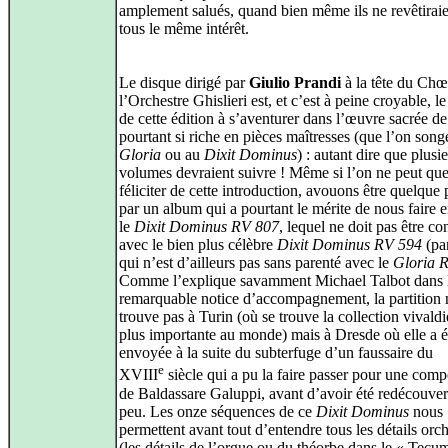
amplement salués, quand bien même ils ne revêtiraie
tous le même intérêt.
Le disque dirigé par
Giulio Prandi
à la tête du Chœ
l’Orchestre Ghislieri est, et c’est à peine croyable, l
de cette édition à s’aventurer dans l’œuvre sacrée de
pourtant si riche en pièces maîtresses (que l’on song
Gloria
ou au
Dixit Dominus
) : autant dire que plusi
volumes devraient suivre ! Même si l’on ne peut que
féliciter de cette introduction, avouons être quelque
par un album qui a pourtant le mérite de nous faire 
le
Dixit Dominus RV 807
, lequel ne doit pas être c
avec le bien plus célèbre
Dixit Dominus RV 594
(par
qui n’est d’ailleurs pas sans parenté avec le
Gloria 
Comme l’explique savamment Michael Talbot dans 
remarquable notice d’accompagnement, la partition 
trouve pas à Turin (où se trouve la collection vivald
plus importante au monde) mais à Dresde où elle a é
envoyée à la suite du subterfuge d’un faussaire du
e
XVIII
siècle qui a pu la faire passer pour une comp
de Baldassare Galuppi, avant d’avoir été redécouvert
peu. Les onze séquences de ce
Dixit Dominus
nous
permettent avant tout d’entendre tous les détails orc
(les détails de l’orgue ou du théorbe dans le « Tecu