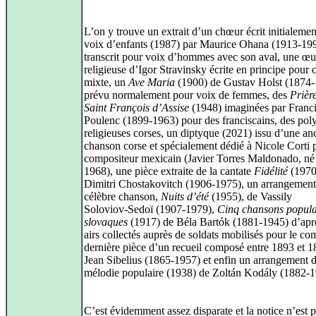
L’on y trouve un extrait d’un chœur écrit initialeme
voix d’enfants (1987) par Maurice Ohana (1913‑199
transcrit pour voix d’hommes avec son aval, une œ
religieuse d’Igor Stravinsky écrite en principe pour
mixte, un
Ave Maria
(1900) de Gustav Holst (1874
prévu normalement pour voix de femmes, des
Prièr
Saint François d’Assise
(1948) imaginées par Franc
Poulenc (1899‑1963) pour des franciscains, des pol
religieuses corses, un diptyque (2021) issu d’une an
chanson corse et spécialement dédié à Nicole Corti 
compositeur mexicain (Javier Torres Maldonado, né
1968), une pièce extraite de la cantate
Fidélité
(1970
Dimitri Chostakovitch (1906‑1975), un arrangement
célèbre chanson,
Nuits d’été
(1955), de Vassily
Soloviov‑Sedoï (1907‑1979),
Cinq chansons popula
slovaques
(1917) de Béla Bartók (1881‑1945) d’apr
airs collectés auprès de soldats mobilisés pour le com
dernière pièce d’un recueil composé entre 1893 et 1
Jean Sibelius (1865‑1957) et enfin un arrangement 
mélodie populaire (1938) de Zoltán Kodály (1882‑1
C’est évidemment assez disparate et la notice n’est 