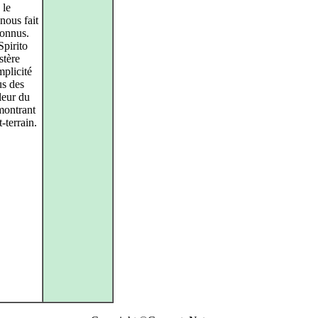
 le
nous fait
connus.
Spirito
stère
mplicité
us des
leur du
émontrant
‑terrain.