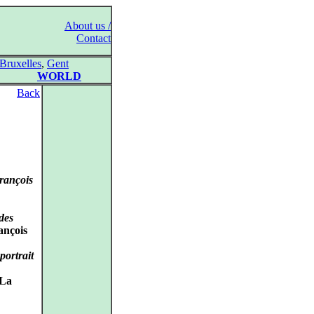
About us /
Contact
Bruxelles
,
Gent
WORLD
Back
François
des
ançois
ortrait
 La