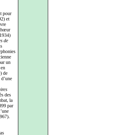
nt pour
2) et
uvre
 chœur
‑1934)
es de
is
yphonies
cienne
par un
 en
) de
 d’une
ires
ès des
bat, la
899 par
d’une
967).
pas