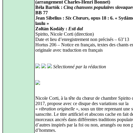
(arrangement Charles‑Henri Bonnet)
Béla Bartók :
Cinq chansons populaires slovaque
BB 77
Jean Sibelius :
Six Chœurs
, opus 18 : 6. « Sydäm
laulu »
Zoltán Kodály :
Esti dal
Spirito, Nicole Corti (direction)
Date et lieu d’enregistrement non précisés – 63’13
Hortus 206 – Notice en français, textes des chants e
originale avec traduction en français
Sélectionné par la rédaction
Nicole Corti, à la tête du chœur de chambre Spirito 
2017, propose avec ce disque des variations sur la
«
vibration originelle
», sous un titre reprenant une 
sanscrite. Le titre artificiel et abscons cache en fait d
morceaux ancrés dans différentes traditions populair
d’autres inspirés par la foi ou non, arrangés ou non 
d’hommes.