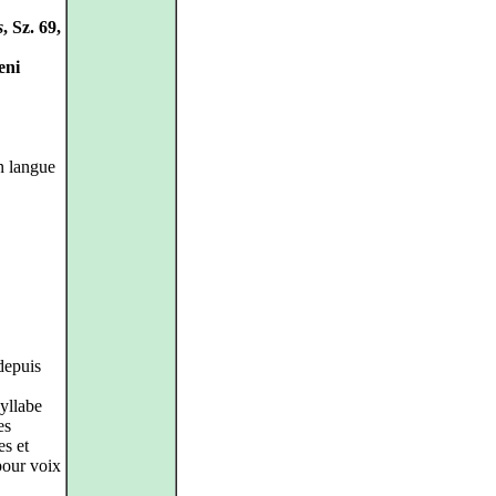
s
, Sz. 69,
eni
n langue
depuis
syllabe
es
es et
pour voix