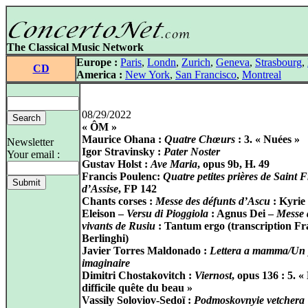
The Classical Music Network
Europe :
Paris
,
Londn
,
Zurich
,
Geneva
,
Strasbourg
,
CD
America :
New York
,
San Francisco
,
Montreal
08/29/2022
« ÔM »
Maurice Ohana :
Quatre Chœurs
: 3. « Nuées »
Newsletter
Igor Stravinsky :
Pater Noster
Your email :
Gustav Holst :
Ave Maria
, opus 9b, H. 49
Francis Poulenc:
Quatre petites prières de Saint 
d’Assise
, FP 142
Chants corses :
Messe des défunts d’Ascu
: Kyrie
Eleison –
Versu di Pioggiola
: Agnus Dei –
Messe 
vivants de Rusiu
: Tantum ergo (transcription Fr
Berlinghi)
Javier Torres Maldonado :
Lettera a mamma/Un p
imaginaire
Dimitri Chostakovitch :
Viernost
, opus 136 : 5. «
difficile quête du beau »
Vassily Soloviov‑Sedoï :
Podmoskovnyie vetchera