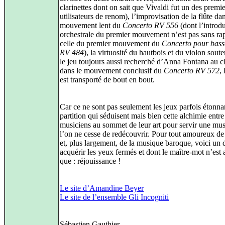
clarinettes dont on sait que Vivaldi fut un des premie
utilisateurs de renom), l’improvisation de la flûte dan
mouvement lent du
Concerto RV 556
(dont l’introd
orchestrale du premier mouvement n’est pas sans ra
celle du premier mouvement du
Concerto pour bas
RV 484
), la virtuosité du hautbois et du violon sout
le jeu toujours aussi recherché d’Anna Fontana au c
dans le mouvement conclusif du
Concerto RV 572
,
est transporté de bout en bout.
Car ce ne sont pas seulement les jeux parfois étonna
partition qui séduisent mais bien cette alchimie entre
musiciens au sommet de leur art pour servir une mu
l’on ne cesse de redécouvrir. Pour tout amoureux de
et, plus largement, de la musique baroque, voici un 
acquérir les yeux fermés et dont le maître‑mot n’est 
que : réjouissance !
Le site d’Amandine Beyer
Le site de l’ensemble Gli Incogniti
Sébastien Gauthier