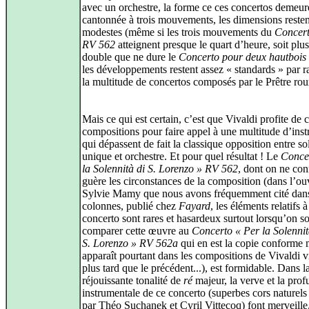
avec un orchestre, la forme ce ces concertos demeur
cantonnée à trois mouvements, les dimensions resten
modestes (même si les trois mouvements du
Concer
RV 562
atteignent presque le quart d’heure, soit plu
double que ne dure le
Concerto pour deux hautbois
les développements restent assez « standards » par r
la multitude de concertos composés par le Prêtre rou
Mais ce qui est certain, c’est que Vivaldi profite de 
compositions pour faire appel à une multitude d’ins
qui dépassent de fait la classique opposition entre sol
unique et orchestre. Et pour quel résultat ! Le
Conce
la Solennità di S. Lorenzo » RV 562
, dont on ne con
guère les circonstances de la composition (dans l’o
Sylvie Mamy que nous avons fréquemment cité dan
colonnes, publié chez
Fayard
, les éléments relatifs à
concerto sont rares et hasardeux surtout lorsqu’on s
comparer cette œuvre au
Concerto « Per la Solennit
S. Lorenzo » RV 562a
qui en est la copie conforme 
apparaît pourtant dans les compositions de Vivaldi v
plus tard que le précédent...), est formidable. Dans l
réjouissante tonalité de
ré
majeur, la verve et la prof
instrumentale de ce concerto (superbes cors naturels
par Théo Suchanek et Cyril Vittecoq) font merveille