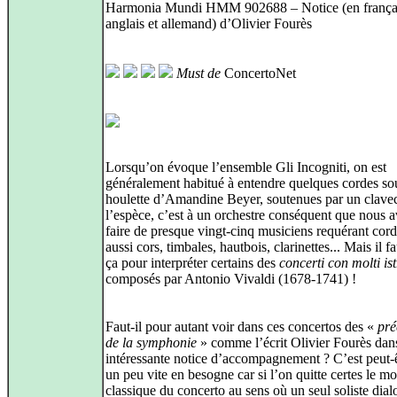
Harmonia Mundi HMM 902688 – Notice (en frança
anglais et allemand) d’Olivier Fourès
Must de
ConcertoNet
Lorsqu’on évoque l’ensemble Gli Incogniti, on est
généralement habitué à entendre quelques cordes so
houlette d’Amandine Beyer, soutenues par un clavec
l’espèce, c’est à un orchestre conséquent que nous 
faire de presque vingt‑cinq musiciens requérant cor
aussi cors, timbales, hautbois, clarinettes... Mais il f
ça pour interpréter certains des
concerti con molti is
composés par Antonio Vivaldi (1678-1741) !
Faut‑il pour autant voir dans ces concertos des «
pré
de la symphonie
» comme l’écrit Olivier Fourès dans
intéressante notice d’accompagnement ? C’est peut‑ê
un peu vite en besogne car si l’on quitte certes le m
classique du concerto au sens où un seul soliste dia