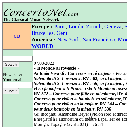
The Classical Music Network
Europe :
Paris
,
Londn
,
Zurich
,
Geneva
,
S
Bruxelles
,
Gent
CD
America :
New York
,
San Francisco
,
Mon
WORLD
07/03/2022
« Il Mondo al rovescio »
Antonio Vivaldi :
Concertos en ré majeur « Per la
Newsletter
Solennità di S. Lorenzo »
, RV 562,
en ut majeur «
Your email :
Solennità di S. Lorenzo »
, RV 556,
en fa majeur
, 
et
en fa majeur « Il Proteo ò sia Il Mondo al roves
RV 572 –
Concerto pour flûte en mi mineur
, RV 4
Concerto pour violon et hautbois en sol mineur
, R
Concerto pour violon en la majeur
, RV 344 –
Con
pour deux hautbois en la mineur
, RV 536
Gli Incogniti, Amandine Beyer (violon solo et direct
Enregistré à l’auditorium du théâtre Espai Ter de To
Montgri, Espagne (avril 2021) – 76’34