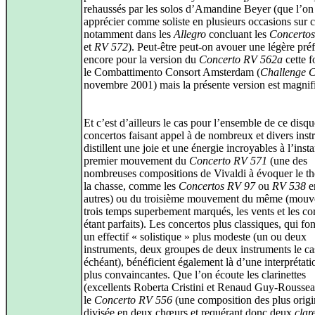
rehaussés par les solos d’Amandine Beyer (que l’on
apprécier comme soliste en plusieurs occasions sur c
notamment dans les
Allegro
concluant les
Concerto
et
RV 572
). Peut‑être peut‑on avouer une légère pré
encore pour la version du
Concerto RV 562a
cette f
le Combattimento Consort Amsterdam (
Challenge C
novembre 2001) mais la présente version est magnif
Et c’est d’ailleurs le cas pour l’ensemble de ce disq
concertos faisant appel à de nombreux et divers ins
distillent une joie et une énergie incroyables à l’inst
premier mouvement du
Concerto RV 571
(une des
nombreuses compositions de Vivaldi à évoquer le t
la chasse, comme les
Concertos RV 97
ou
RV 538
e
autres) ou du troisième mouvement du même (mouv
trois temps superbement marqués, les vents et les co
étant parfaits). Les concertos plus classiques, qui fo
un effectif « solistique » plus modeste (un ou deux
instruments, deux groupes de deux instruments le ca
échéant), bénéficient également là d’une interprétati
plus convaincantes. Que l’on écoute les clarinettes
(excellents Roberta Cristini et Renaud Guy‑Roussea
le
Concerto RV 556
(une composition des plus origi
divisée en deux chœurs et requérant donc deux
clar