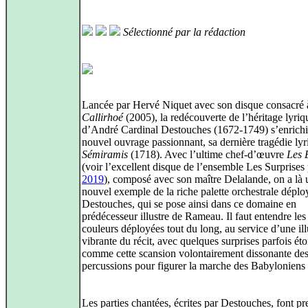
Sélectionné par la rédaction
Lancée par Hervé Niquet avec son disque consacré 
Callirhoé
(2005), la redécouverte de l’héritage lyriq
d’André Cardinal Destouches (1672-1749) s’enrichi
nouvel ouvrage passionnant, sa dernière tragédie lyr
Sémiramis
(1718). Avec l’ultime chef-d’œuvre
Les 
(voir l’excellent disque de l’ensemble Les Surprises
2019
), composé avec son maître Delalande, on a là 
nouvel exemple de la riche palette orchestrale déplo
Destouches, qui se pose ainsi dans ce domaine en
prédécesseur illustre de Rameau. Il faut entendre le
couleurs déployées tout du long, au service d’une ill
vibrante du récit, avec quelques surprises parfois ét
comme cette scansion volontairement dissonante de
percussions pour figurer la marche des Babyloniens 
Les parties chantées, écrites par Destouches, font p