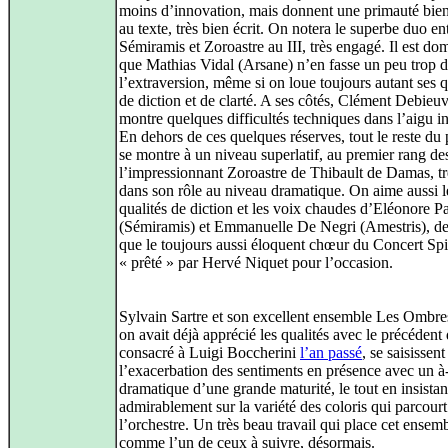
moins d’innovation, mais donnent une primauté bie
au texte, très bien écrit. On notera le superbe duo en
Sémiramis et Zoroastre au III, très engagé. Il est d
que Mathias Vidal (Arsane) n’en fasse un peu trop 
l’extraversion, même si on loue toujours autant ses q
de diction et de clarté. A ses côtés, Clément Debieu
montre quelques difficultés techniques dans l’aigu in
En dehors de ces quelques réserves, tout le reste du 
se montre à un niveau superlatif, au premier rang de
l’impressionnant Zoroastre de Thibault de Damas, tr
dans son rôle au niveau dramatique. On aime aussi l
qualités de diction et les voix chaudes d’Eléonore P
(Sémiramis) et Emmanuelle De Negri (Amestris), 
que le toujours aussi éloquent chœur du Concert Spir
« prêté » par Hervé Niquet pour l’occasion.
Sylvain Sartre et son excellent ensemble Les Ombre
on avait déjà apprécié les qualités avec le précédent
consacré à Luigi Boccherini
l’an passé
, se saisissent
l’exacerbation des sentiments en présence avec un à
dramatique d’une grande maturité, le tout en insistan
admirablement sur la variété des coloris qui parcourt
l’orchestre. Un très beau travail qui place cet ensem
comme l’un de ceux à suivre, désormais.