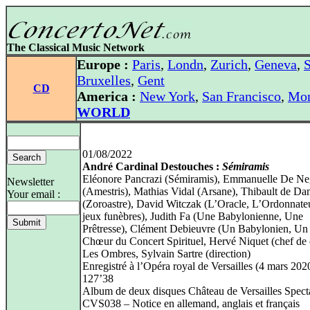
The Classical Music Network
Europe :
Paris
,
Londn
,
Zurich
,
Geneva
,
S
Bruxelles
,
Gent
CD
America :
New York
,
San Francisco
,
Mon
WORLD
01/08/2022
André Cardinal Destouches :
Sémiramis
Eléonore Pancrazi (Sémiramis), Emmanuelle De Ne
Newsletter
(Amestris), Mathias Vidal (Arsane), Thibault de D
Your email :
(Zoroastre), David Witczak (L’Oracle, L’Ordonnate
jeux funèbres), Judith Fa (Une Babylonienne, Une
Prêtresse), Clément Debieuvre (Un Babylonien, Un
Chœur du Concert Spirituel, Hervé Niquet (chef de
Les Ombres, Sylvain Sartre (direction)
Enregistré à l’Opéra royal de Versailles (4 mars 202
127’38
Album de deux disques Château de Versailles Spect
CVS038 – Notice en allemand, anglais et français