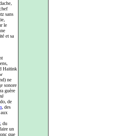
idache,
chef
tz sans
ie,
r le
une
té et sa
nt
ens,
d Haitink
uw
nd) ne
ge sonore
ra guère
té
ldo, de
n
, des
 aux
, du
faire un
 donc que