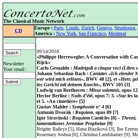
The Classical Music Network
Europe :
Paris
,
Londn
,
Zurich
,
Geneva
,
Strasbourg
,
CD
America :
New York
,
San Francisco
,
Montreal
09/14/2018
«Philippe Herreweghe: A Conversation with Cam
Rijck»
Newsletter
Carlo Gesualdo :
Madrigali a cinque voci (Libro s
Your email :
Johann Sebastian Bach :
Cantates «Ich elender 
wer wird mich erlösen»
, BWV 48 [2], et
«Herr, ge
ins Gericht mit deinem Knecht»
, BWV 105 [3]
Ludwig van Beethoven :
Missa solemnis
, opus 12
Hector Berlioz :
Nuits d’été
, opus 7: 3. «Sur les 
et 5. «Au cimetière» [5]
Gustav Mahler :
Symphonie n° 4
[6]
Antonín Dvorák :
Requiem
, opus 89 [7]
Igor Stravinski :
Requiem Canticles
[8] –
Threni, 
lamentationes Jeremiae Prophetae
[9]
Brigitte Balleys [5], Hana Blazíková [3], Ilse Eerens
Rosemary Joshua [6], Christina Landshamer [9], Ma