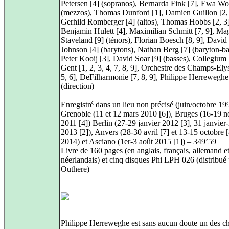
Petersen [4] (sopranos), Bernarda Fink [7], Ewa Wol
(mezzos), Thomas Dunford [1], Damien Guillon [2, 
Gerhild Romberger [4] (altos), Thomas Hobbs [2, 3]
Benjamin Hulett [4], Maximilian Schmitt [7, 9], Ma
Staveland [9] (ténors), Florian Boesch [8, 9], David
Johnson [4] (barytons), Nathan Berg [7] (baryton-ba
Peter Kooij [3], David Soar [9] (basses), Collegium
Gent [1, 2, 3, 4, 7, 8, 9], Orchestre des Champs-Ely
5, 6], DeFilharmonie [7, 8, 9], Philippe Herreweghe
(direction)
Enregistré dans un lieu non précisé (juin/octobre 199
Grenoble (11 et 12 mars 2010 [6]), Bruges (16-19 
2011 [4]) Berlin (27-29 janvier 2012 [3], 31 janvier-
2013 [2]), Anvers (28-30 avril [7] et 13-15 octobre [
2014) et Asciano (1er-3 août 2015 [1]) – 349’59
Livre de 160 pages (en anglais, français, allemand e
néerlandais) et cinq disques Phi LPH 026 (distribué
Outhere)
Philippe Herreweghe est sans aucun doute un des ch