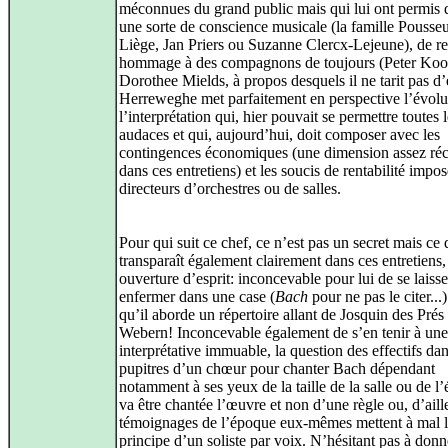
méconnues du grand public mais qui lui ont permis 
une sorte de conscience musicale (la famille Pousseu
Liège, Jan Priers ou Suzanne Clercx-Lejeune), de r
hommage à des compagnons de toujours (Peter Koo
Dorothee Mields, à propos desquels il ne tarit pas d’
Herreweghe met parfaitement en perspective l’évolu
l’interprétation qui, hier pouvait se permettre toutes 
audaces et qui, aujourd’hui, doit composer avec les
contingences économiques (une dimension assez réc
dans ces entretiens) et les soucis de rentabilité impos
directeurs d’orchestres ou de salles.
Pour qui suit ce chef, ce n’est pas un secret mais ce 
transparaît également clairement dans ces entretiens,
ouverture d’esprit: inconcevable pour lui de se laisse
enfermer dans une case (
Bach
pour ne pas le citer...)
qu’il aborde un répertoire allant de Josquin des Prés
Webern! Inconcevable également de s’en tenir à une
interprétative immuable, la question des effectifs dan
pupitres d’un chœur pour chanter Bach dépendant
notamment à ses yeux de la taille de la salle ou de l’
va être chantée l’œuvre et non d’une règle ou, d’aille
témoignages de l’époque eux-mêmes mettent à mal 
principe d’un soliste par voix. N’hésitant pas à donn