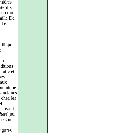
rnières
nte-dix
acrer un
mille De
nt en
hilippe
e
e
an
ditions
autre et
ses
 aux
on intime
 quelques
 chez les
ef
en avant
teté
(au
de son
figures