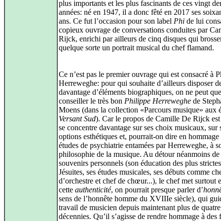
plus importants et les plus fascinants de ces vingt de
années: né en 1947, il a donc fêté en 2017 ses soixa
ans. Ce fut l’occasion pour son label
Phi
de lui cons
copieux ouvrage de conversations conduites par Ca
Rijck, enrichi par ailleurs de cinq disques qui brosse
quelque sorte un portrait musical du chef flamand.
Ce n’est pas le premier ouvrage qui est consacré à P
Herreweghe: pour qui souhaite d’ailleurs disposer d
davantage d’éléments biographiques, on ne peut qu
conseiller le très bon
Philippe Herreweghe
de Steph
Moens (dans la collection «Parcours musique» aux é
Versant Sud
). Car le propos de Camille De Rijck est 
se concentre davantage sur ses choix musicaux, sur 
options esthétiques et, pourrait-on dire en hommage
études de psychiatrie entamées par Herreweghe, à s
philosophie de la musique. Au détour néanmoins de
souvenirs personnels (son éducation des plus strictes
Jésuites, ses études musicales, ses débuts comme ch
d’orchestre et chef de chœur...), le chef met surtout 
cette
authenticité
, on pourrait presque parler d’
honnê
sens de l’honnête homme du XVIIIe siècle), qui gui
travail de musicien depuis maintenant plus de quatre
décennies. Qu’il s’agisse de rendre hommage à des 