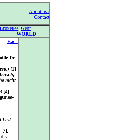
About us /
Contact
Bruxelles
,
Gent
WORLD
Back
ille De
esto)
[1]
Mensch,
he nicht
3 [4]
lagunes»
Id est
 [7],
rlis