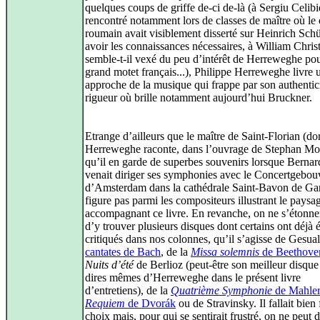
quelques coups de griffe de-ci de-là (à Sergiu Celib
rencontré notamment lors de classes de maître où le 
roumain avait visiblement disserté sur Heinrich Schü
avoir les connaissances nécessaires, à William Christ
semble-t-il vexé du peu d’intérêt de Herreweghe pou
grand motet français...), Philippe Herreweghe livre 
approche de la musique qui frappe par son authentici
rigueur où brille notamment aujourd’hui Bruckner.
Etrange d’ailleurs que le maître de Saint-Florian (do
Herreweghe raconte, dans l’ouvrage de Stephan Mo
qu’il en garde de superbes souvenirs lorsque Bernar
venait diriger ses symphonies avec le Concertgebo
d’Amsterdam dans la cathédrale Saint-Bavon de Ga
figure pas parmi les compositeurs illustrant le paysa
accompagnant ce livre. En revanche, on ne s’étonne
d’y trouver plusieurs disques dont certains ont déjà é
critiqués dans nos colonnes, qu’il s’agisse de Gesua
cantates de Bach
, de la
Missa solemnis
de Beethove
Nuits d’été
de Berlioz (peut-être son meilleur disque
dires mêmes d’Herreweghe dans le présent livre
d’entretiens), de la
Quatrième Symphonie
de Mahler
Requiem
de Dvorák
ou de Stravinsky. Il fallait bien 
choix mais, pour qui se sentirait frustré, on ne peut