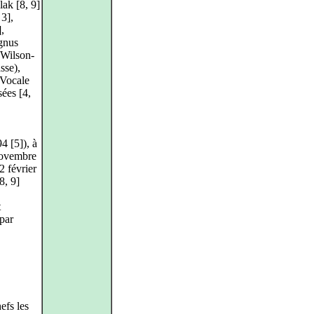
ak [8, 9]
3],
,
gnus
 Wilson-
sse),
 Vocale
sées [4,
4 [5]), à
novembre
2 février
8, 9]
t
 par
efs les