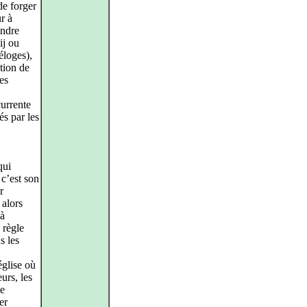
de forger
r à
endre
ij ou
éloges),
tion de
les
urrente
és par les
qui
 c’est son
r
 alors
 à
 règle
s les
église où
urs, les
le
er