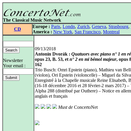
The Classical Music Network
Europe :
Paris
,
Londn
,
Zurich
,
Geneva
,
Strasbourg
,
CD
America :
New York
,
San Francisco
,
Montreal
09/13/2018
Antonín Dvorák :
Quatuors avec piano n° 1 en r
opus 23, B. 53, et
n° 2 en mi bémol majeur
, opus 
Newsletter
162
Your email :
Trio Busch: Omri Epstein (piano), Mathieu van Bel
(violon), Ori Epstein (violoncelle) – Miguel da Silva
Enregistré à la Chapelle musicale Reine Elisabeth, 
(16-18 décembre 2016 et 28 février-2 mars 2017) –
Alpha 288 (distribué par Outhere) – Notice en alle
anglais et français
Must de
ConcertoNet