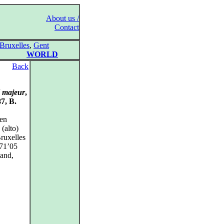
About us /
Contact
Bruxelles
,
Gent
WORLD
Back
é majeur
,
87, B.
len
 (alto)
Bruxelles
 71’05
mand,