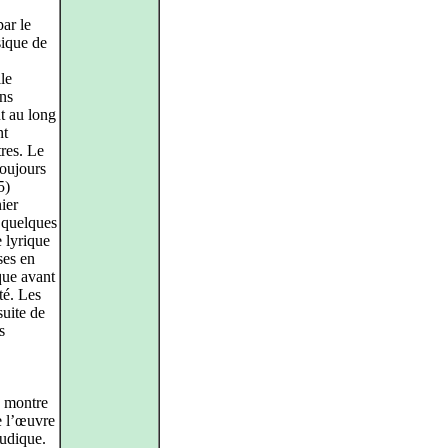
ar le
sique de
le
ans
ut au long
nt
tres. Le
toujours
5)
ier
e quelques
 lyrique
ses en
que avant
té. Les
suite de
s
montre
e l’œuvre
pudique.