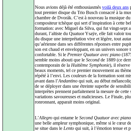
Nous avions déjà été enthousiasmés
voilà deux ans
p
tout premier disque du Trio Busch consacré à la mu
chambre de Dvorák. C’est à nouveau la musique du
compositeur tchèque qui sert d’inspiration à cette bel
formation: avec Miguel da Silva, qui fut vingt-sept 
durant, l’altiste du Quatuor Ysaÿe, elle fait valoir to
du disque une interprétation vive et légère, tout auta
qu’aérienne dans ses différentes réponses entre pupi
son est chaud et enveloppant, en un univers sonore 
confortable. Si le
Premier Quatuor avec piano
(187
semble moins abouti que le
Second
de 1889 (ce dern
contemporain de la
Huitième Symphonie
), il réserv
beaux moments, tel ce premier mouvement au thème
répété à l’envi. Les couleurs de la formation sont mi
avant dans l’
Andantino
qui suit, au début mélancoli
de se déployer dans une étreinte superbe de sensibili
interprètes prennent parfaitement la mesure de cette 
variations savoureuses et malicieuses. Le Finale, plu
ronronnant, apparait moins original.
L’
Allegro
qui entame le
Second Quatuor avec piano
une belle ampleur symphonique, même si le cœur d
se situe dans le
Lento
qui suit, à l’émotion tenue et 