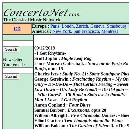
The Classical Music Network
Europe :
Paris
,
Londn
,
Zurich
,
Geneva
,
Strasbourg
,
CD
America :
New York
,
San Francisco
,
Montreal
09/12/2018
«I Got Rhythm»
Scott Joplin :
Maple Leaf Rag
Newsletter
Louis Moreau Gottschalk :
Souvenir de Porto Ri
Your email :
Banjo
, opus 15
Charles Ives :
Study No. 21: Some Southpaw Pitc
George Gershwin :
Fascinating Rhythm – My On
Only – Do-Do-Do – That Certain Feeling – Sweet
Low Down – Oh, Lady Be Good! – Do It Again –
– Who Cares? – I’ll Build a Staircase to Paradise
Man I Love – I Got Rhythm
Aaron Copland :
Four Blues
Samuel Barber :
Excursions
, opus 20
William Albright :
Five Chromatic Dances
: «Ho
Elliott Carter :
Two Thoughts about the Piano
William Bolcom :
The Garden of Eden
: 3. «The 