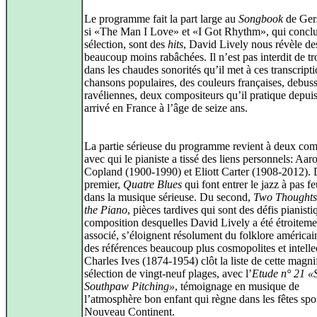
Le programme fait la part large au
Songbook
de Ger
si «The Man I Love» et «I Got Rhythm», qui conclu
sélection, sont des
hits
, David Lively nous révèle de
beaucoup moins rabâchées. Il n’est pas interdit de t
dans les chaudes sonorités qu’il met à ces transcript
chansons populaires, des couleurs françaises, debus
ravéliennes, deux compositeurs qu’il pratique depuis 
arrivé en France à l’âge de seize ans.
La partie sérieuse du programme revient à deux com
avec qui le pianiste a tissé des liens personnels: Aar
Copland (1900-1990) et Eliott Carter (1908-2012).
premier,
Quatre Blues
qui font entrer le jazz à pas fe
dans la musique sérieuse. Du second,
Two Thoughts
the Piano
, pièces tardives qui sont des défis pianisti
composition desquelles David Lively a été étroiteme
associé, s’éloignent résolument du folklore américai
des références beaucoup plus cosmopolites et intellec
Charles Ives (1874-1954) clôt la liste de cette magni
sélection de vingt-neuf plages, avec l’
Etude n° 21 
Southpaw Pitching»
, témoignage en musique de
l’atmosphère bon enfant qui règne dans les fêtes spo
Nouveau Continent.