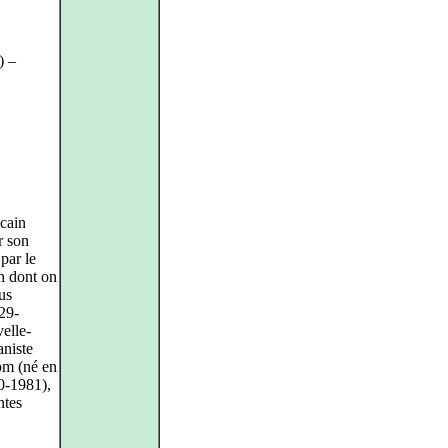
) –
cain
r son
par le
n dont on
tus
29-
elle-
aniste
om (né en
0-1981),
ntes