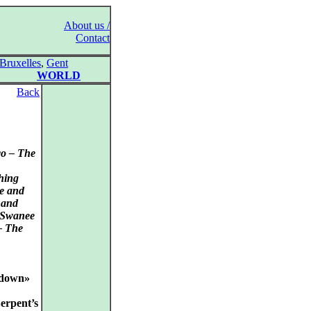
About us /
Contact
Bruxelles
,
Gent
WORLD
Back
co – The
hing
e and
 and
 Swanee
 – The
edown»
Serpent’s