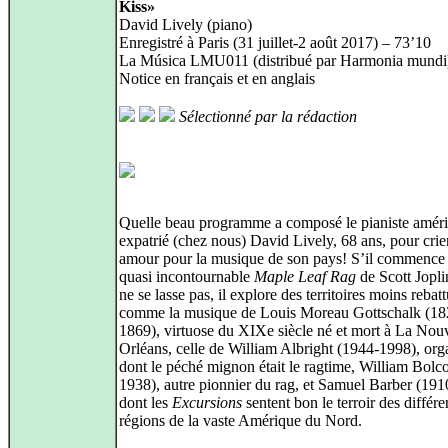
Kiss»
David Lively (piano)
Enregistré à Paris (31 juillet-2 août 2017) – 73’10
La Música LMU011 (distribué par Harmonia mundi
Notice en français et en anglais
Sélectionné par la rédaction
Quelle beau programme a composé le pianiste améri
expatrié (chez nous) David Lively, 68 ans, pour crie
amour pour la musique de son pays! S’il commence 
quasi incontournable
Maple Leaf Rag
de Scott Jopli
ne se lasse pas, il explore des territoires moins rebat
comme la musique de Louis Moreau Gottschalk (18
1869), virtuose du XIXe siècle né et mort à La Nouv
Orléans, celle de William Albright (1944-1998), org
dont le péché mignon était le ragtime, William Bolc
1938), autre pionnier du rag, et Samuel Barber (191
dont les
Excursions
sentent bon le terroir des différe
régions de la vaste Amérique du Nord.