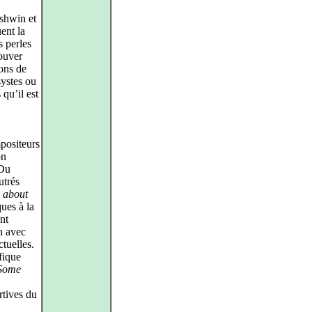
shwin et
ent la
s perles
rouver
ions de
systes ou
qu’il est
positeurs
on
 Du
utrés
 about
ques à la
nt
n avec
tuelles.
fique
«Some
rtives du