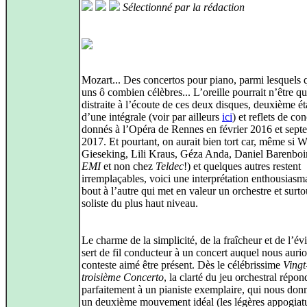
Sélectionné par la rédaction
Mozart... Des concertos pour piano, parmi lesquels 
uns ô combien célèbres... L’oreille pourrait n’être q
distraite à l’écoute de ces deux disques, deuxième é
d’une intégrale (voir par ailleurs
ici
) et reflets de con
donnés à l’Opéra de Rennes en février 2016 et sept
2017. Et pourtant, on aurait bien tort car, même si W
Gieseking, Lili Kraus, Géza Anda, Daniel Barenbo
EMI
et non chez
Teldec
!) et quelques autres restent
irremplaçables, voici une interprétation enthousiasm
bout à l’autre qui met en valeur un orchestre et surto
soliste du plus haut niveau.
Le charme de la simplicité, de la fraîcheur et de l’é
sert de fil conducteur à un concert auquel nous auri
conteste aimé être présent. Dès le célébrissime
Vingt
troisième Concerto
, la clarté du jeu orchestral répon
parfaitement à un pianiste exemplaire, qui nous don
un deuxième mouvement idéal (les légères appogiat