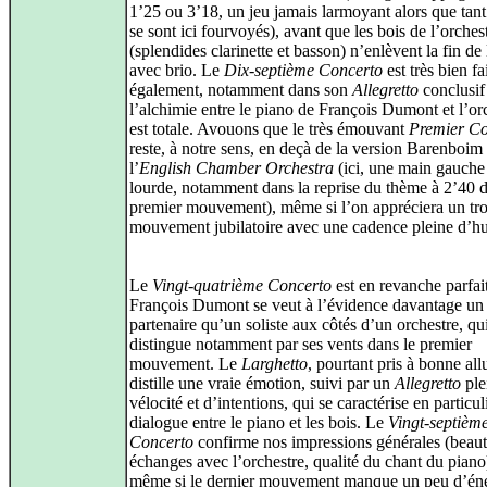
1’25 ou 3’18, un jeu jamais larmoyant alors que tant
se sont ici fourvoyés), avant que les bois de l’orches
(splendides clarinette et basson) n’enlèvent la fin de
avec brio. Le
Dix-septième Concerto
est très bien fa
également, notamment dans son
Allegretto
conclusif
l’alchimie entre le piano de François Dumont et l’or
est totale. Avouons que le très émouvant
Premier Co
reste, à notre sens, en deçà de la version Barenboim
l’
English Chamber Orchestra
(ici, une main gauche
lourde, notamment dans la reprise du thème à 2’40 d
premier mouvement), même si l’on appréciera un tr
mouvement jubilatoire avec une cadence pleine d’h
Le
Vingt-quatrième Concerto
est en revanche parfait
François Dumont se veut à l’évidence davantage un
partenaire qu’un soliste aux côtés d’un orchestre, qu
distingue notamment par ses vents dans le premier
mouvement. Le
Larghetto
, pourtant pris à bonne all
distille une vraie émotion, suivi par un
Allegretto
ple
vélocité et d’intentions, qui se caractérise en particul
dialogue entre le piano et les bois. Le
Vingt-septièm
Concerto
confirme nos impressions générales (beaut
échanges avec l’orchestre, qualité du chant du piano)
même si le dernier mouvement manque un peu d’éne