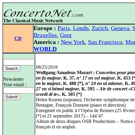
The Classical Music Network
Europe :
Paris
,
Londn
,
Zurich
,
Geneva
,
S
Bruxelles
,
Gent
CD
America :
New York
,
San Francisco
,
Mon
WORLD
08/25/2018
Wolfgang Amadeus Mozart :
Concertos pour pia
en fa majeur
, K. 37,
n° 17 en sol majeur
, K. 453 [
Newsletter
en la majeur
, K. 488 [*],
n° 24 en ut mineur
, K. 4
Your email :
27 en si bémol majeur
, K. 595 –
Air de concert «C
scordi di te»
, K. 505 [*]
Helen Kearns (soprano), Orchestre symphonique de
Bretagne, François Dumont (piano et direction)
Enregistré en public à l’Opéra de Rennes (25 févrie
[*] et 21 septembre 2017) – 144’47
Album de deux disques OSB Productions – Notice 
français et en anglais