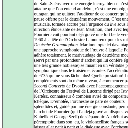
de Saint-Saëns avec une énergie incroyable: ce n’es
attaque que l’on entend au début, c’est une empoign
ouragan qui ne quittera l’auditeur de ce concert qu’a
pause offerte par le deuxième mouvement. C’est un
musicale, tornade accrue par l’urgence du
live
sous l
direction étincelante de Jean Martinon, chef avec le
Fournier avait pourtant déjà gravé une fort belle ver
1960 à la tête de l’Orchestre Lamoureux pour les mi
Deutsche Grammophon
. Martinon opte ici davanta
une approche symphonique de l’œuvre à laquelle Fo
adhère totalement, le marivaudage du deuxième m
(servi par une profondeur d’archet qui lui confère é
une très grande noblesse) se muant en un véritable
symphonique dans le troisième: écoutez l’accélératio
de 6’35 qui ne vous lâche plus! Quelle prestation! L
compléments sont du même niveau, à commencer pa
Second Concerto
de Dvorák avec l’accompagnemen
de l’Orchestre du Festival de Lucerne dirigé par Ist
Kertész, connaisseur ô combien avisé du composite
tchèque. D’emblée, l’orchestre se pare de couleurs
splendides et, guidé par une énergie constante, perm
l’archet de Fournier (qui l’a déjà gravé au disque av
Kubelík et George Szell) de s’épanouir. Au début as
péremptoire dans son jeu, le violoncelliste français 
laisser aller petit à petit et le dialogue avec l’orches