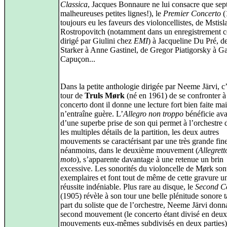
Classica
, Jacques Bonnaure ne lui consacre que sep
malheureuses petites lignes!), le
Premier Concerto
(
toujours eu les faveurs des violoncellistes, de Mstisl
Rostropovitch (notamment dans un enregistrement c
dirigé par Giulini chez
EMI
) à Jacqueline Du Pré, d
Starker à Anne Gastinel, de Gregor Piatigorsky à Ga
Capuçon...
Dans la petite anthologie dirigée par Neeme Järvi, c’
tour de
Truls Mørk
(né en 1961) de se confronter à
concerto dont il donne une lecture fort bien faite mai
n’entraîne guère. L’
Allegro non troppo
bénéficie ava
d’une superbe prise de son qui permet à l’orchestre 
les multiples détails de la partition, les deux autres
mouvements se caractérisant par une très grande fin
néanmoins, dans le deuxième mouvement (
Allegrett
moto
), s’apparente davantage à une retenue un brin
excessive. Les sonorités du violoncelle de Mørk son
exemplaires et font tout de même de cette gravure u
réussite indéniable. Plus rare au disque, le
Second C
(1905) révèle à son tour une belle plénitude sonore t
part du soliste que de l’orchestre, Neeme Järvi donn
second mouvement (le concerto étant divisé en deux
mouvements eux-mêmes subdivisés en deux parties)