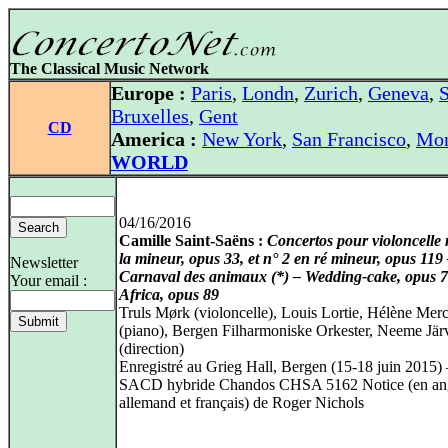
The Classical Music Network
Europe :
Paris
,
Londn
,
Zurich
,
Geneva
,
S
Bruxelles
,
Gent
CD
America :
New York
,
San Francisco
,
Mon
WORLD
04/16/2016
Camille Saint-Saëns :
Concertos pour violoncelle 
la mineur, opus 33, et n° 2 en ré mineur, opus 119
Newsletter
Carnaval des animaux (*) – Wedding-cake, opus 7
Your email :
Africa, opus 89
Truls Mørk (violoncelle), Louis Lortie, Hélène Merc
(piano), Bergen Filharmoniske Orkester, Neeme Jär
(direction)
Enregistré au Grieg Hall, Bergen (15-18 juin 2015)
SACD hybride Chandos CHSA 5162 Notice (en ang
allemand et français) de Roger Nichols