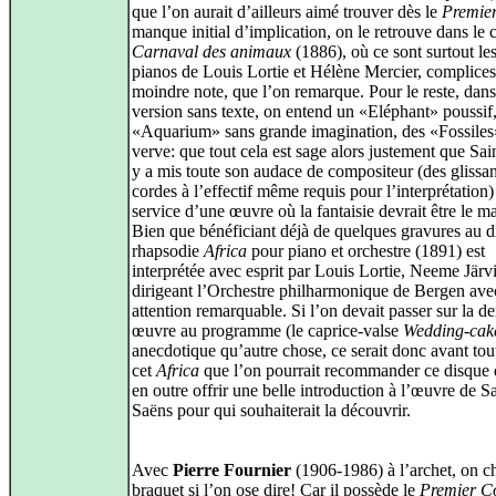
que l’on aurait d’ailleurs aimé trouver dès le
Premie
manque initial d’implication, on le retrouve dans le 
Carnaval des animaux
(1886), où ce sont surtout le
pianos de Louis Lortie et Hélène Mercier, complices
moindre note, que l’on remarque. Pour le reste, dans
version sans texte, on entend un «Eléphant» poussif
«Aquarium» sans grande imagination, des «Fossiles
verve: que tout cela est sage alors justement que Sa
y a mis toute son audace de compositeur (des glissa
cordes à l’effectif même requis pour l’interprétation)
service d’une œuvre où la fantaisie devrait être le m
Bien que bénéficiant déjà de quelques gravures au d
rhapsodie
Africa
pour piano et orchestre (1891) est
interprétée avec esprit par Louis Lortie, Neeme Järv
dirigeant l’Orchestre philharmonique de Bergen ave
attention remarquable. Si l’on devait passer sur la de
œuvre au programme (le caprice-valse
Wedding-cak
anecdotique qu’autre chose, ce serait donc avant tou
cet
Africa
que l’on pourrait recommander ce disque 
en outre offrir une belle introduction à l’œuvre de Sa
Saëns pour qui souhaiterait la découvrir.
Avec
Pierre Fournier
(1906-1986) à l’archet, on c
braquet si l’on ose dire! Car il possède le
Premier C