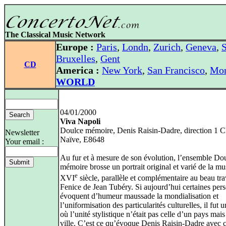
The Classical Music Network
Europe :
Paris
,
Londn
,
Zurich
,
Geneva
,
S
Bruxelles
,
Gent
CD
America :
New York
,
San Francisco
,
Mon
WORLD
04/01/2000
Viva Napoli
Doulce mémoire, Denis Raisin-Dadre, direction 1 
Newsletter
Naïve, E8648
Your email :
Au fur et à mesure de son évolution, l’ensemble Do
mémoire brosse un portrait original et varié de la m
e
XVI
siècle, parallèle et complémentaire au beau trav
Fenice de Jean Tubéry. Si aujourd’hui certaines per
évoquent d’humeur maussade la mondialisation et
l’uniformisation des particularités culturelles, il fut 
où l’unité stylistique n’était pas celle d’un pays mai
ville. C’est ce qu’évoque Denis Raisin-Dadre avec c