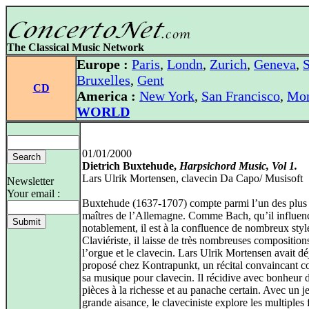
The Classical Music Network
Europe :
Paris
,
Londn
,
Zurich
,
Geneva
,
S
Bruxelles
,
Gent
CD
America :
New York
,
San Francisco
,
Mon
WORLD
01/01/2000
Dietrich Buxtehude,
Harpsichord Music, Vol 1.
Lars Ulrik Mortensen, clavecin Da Capo/ Musisoft
Newsletter
Your email :
Buxtehude (1637-1707) compte parmi l’un des plus
maîtres de l’Allemagne. Comme Bach, qu’il influen
notablement, il est à la confluence de nombreux styl
Claviériste, il laisse de très nombreuses composition
l’orgue et le clavecin. Lars Ulrik Mortensen avait dé
proposé chez Kontrapunkt, un récital convaincant c
sa musique pour clavecin. Il récidive avec bonheur 
pièces à la richesse et au panache certain. Avec un j
grande aisance, le claveciniste explore les multiples 