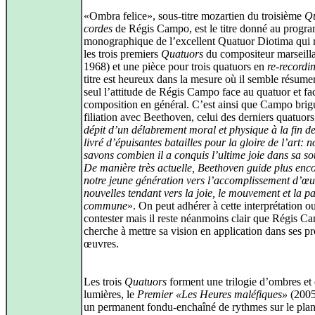
«Ombra felice», sous-titre mozartien du troisième
Qu
cordes
de Régis Campo, est le titre donné au prog
monographique de l’excellent Quatuor Diotima qui r
les trois premiers
Quatuors
du compositeur marseilla
1968) et une pièce pour trois quatuors en
re-recordi
titre est heureux dans la mesure où il semble résumer
seul l’attitude de Régis Campo face au quatuor et fac
composition en général. C’est ainsi que Campo brig
filiation avec Beethoven, celui des derniers quatuors
dépit d’un délabrement moral et physique à la fin de
livré d’épuisantes batailles pour la gloire de l’art: 
savons combien il a conquis l’ultime joie dans sa so
De manière très actuelle, Beethoven guide plus enco
notre jeune génération vers l’accomplissement d’œu
nouvelles tendant vers la joie, le mouvement et la pa
commune
». On peut adhérer à cette interprétation ou
contester mais il reste néanmoins clair que Régis C
cherche à mettre sa vision en application dans ses p
œuvres.
Les trois
Quatuors
forment une trilogie d’ombres et
lumières, le
Premier «Les Heures maléfiques»
(2005
un permanent fondu-enchaîné de rythmes sur le plan