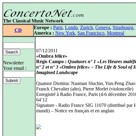
The Classical Music Network
Europe :
Paris
,
Londn
,
Zurich
,
Geneva
,
Strasbourg
,
CD
America :
New York
,
San Francisco
,
Montreal
07/12/2011
«Ombra felice»
Régis Campo :
Quatuors n° 1 «Les Heures maléfi
Newsletter
n° 2 et n° 3 «Ombra felice» – The Life & Soul of H
Your email :
Imagined Landscape
Quatuor Diotima: Naaman Sluchin, Yun-Peng Zhao 
Franck Chevalier (alto), Pierre Morlet (violoncelle)
Enregistré à Radio France, Paris (4-6 décembre 201
64’12
Signature - Radio France SIG 11070 (distribué par
mundi) – Notice en français et en anglais