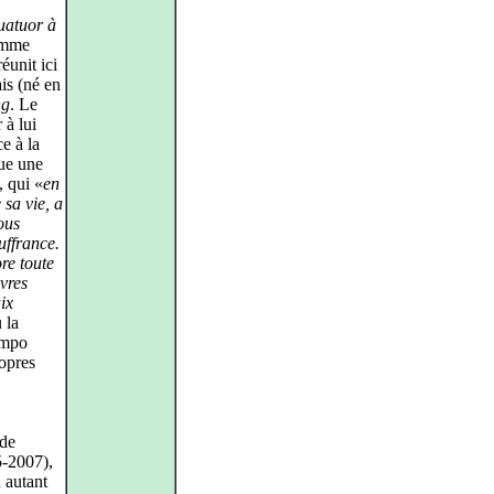
atuor à
ramme
éunit ici
is (né en
ng
. Le
 à lui
e à la
ue une
, qui «
en
 sa vie, a
nous
uffrance.
re toute
vres
ix
 la
ampo
ropres
 de
-2007),
 autant