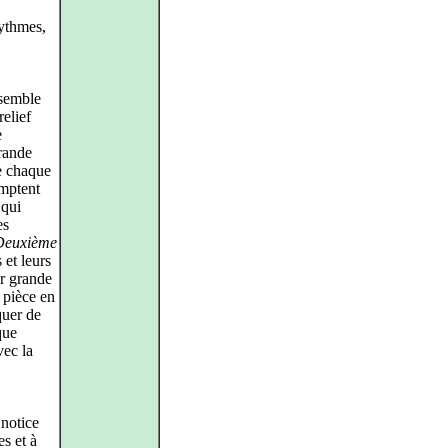
ythmes,
nsemble
elief
e
rande
de chaque
omptent
 qui
es
Deuxième
 et leurs
ur grande
e pièce en
quer de
que
vec la
 notice
s et à