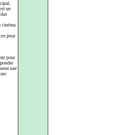
cipal,
est un
olas
le cinéma
èces pour
ante pour
spondre
onnent une
rare