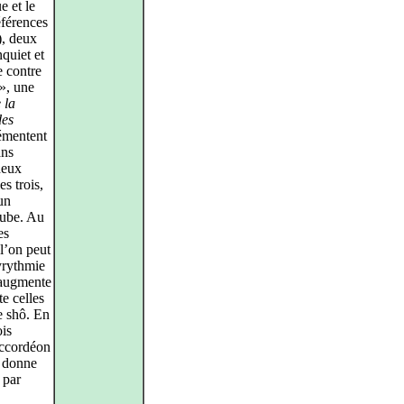
e et le
éférences
, deux
quiet et
 contre
», une
 la
des
démentent
ans
deux
s trois,
un
aube. Au
es
 l’on peut
lyrythmie
s augmente
e celles
e shô. En
is
accordéon
donne
 par