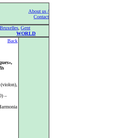
About us /
Contact
Bruxelles
,
Gent
WORLD
Back
ques»,
is
(violon),
0) –
 Harmonia