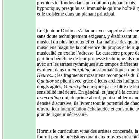
premiers ici fondus dans un continuo piquant mais
hypnotique, presqu’aussi immuable qu’une boîte à r
et le troisième dans un planant principal.
Le Quatuor Diotima s’attaque avec superbe à cet e
sans doute techniquement exigeant, y établissant un r
musical du plus heureux effet. La maîtrise des quatr
musiciens magnifie la cohérence du propos et leur g
musicalité en exalte l’adresse. Le caractère propre 
partition bénéficie de leur prouesse technique: ils d
avec art les strates rythmiques aux tempos différents
évoluent dans un
morphing
aussi «maléfique» que l
Heures...
; les fragments mozartiens recomposés du
Quatuor
se plient avec grâce à leurs archets ludiques
doigts agiles;
Ombra felice
respire par le filtre de le
sensibilité intérieure. En général, et jusqu’à la court
re-recording
qui, de prime abord, peut sembler man
densité discursive, ils livrent tout le potentiel de cha
œuvre, leur interprétation échafaudée et construite a
grande rigueur nécessaire.
Hormis le curriculum vitae des artistes concernés, la
fournit peu de précisions quant aux œuvres présentée