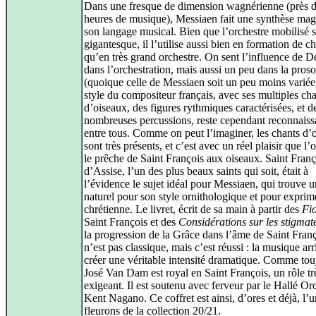
Dans une fresque de dimension wagnérienne (près d
heures de musique), Messiaen fait une synthèse magi
son langage musical. Bien que l’orchestre mobilisé s
gigantesque, il l’utilise aussi bien en formation de 
qu’en très grand orchestre. On sent l’influence de 
dans l’orchestration, mais aussi un peu dans la pros
(quoique celle de Messiaen soit un peu moins variée
style du compositeur français, avec ses multiples ch
d’oiseaux, des figures rythmiques caractérisées, et d
nombreuses percussions, reste cependant reconnaiss
entre tous. Comme on peut l’imaginer, les chants d’
sont très présents, et c’est avec un réel plaisir que l
le prêche de Saint François aux oiseaux. Saint Franç
d’Assise, l’un des plus beaux saints qui soit, était à
l’évidence le sujet idéal pour Messiaen, qui trouve 
naturel pour son style ornithologique et pour exprime
chrétienne. Le livret, écrit de sa main à partir des
Fio
Saint François et des
Considérations sur les stigmat
la progression de la Grâce dans l’âme de Saint Fran
n’est pas classique, mais c’est réussi : la musique arr
créer une véritable intensité dramatique. Comme tou
José Van Dam est royal en Saint François, un rôle tr
exigeant. Il est soutenu avec ferveur par le Hallé Orc
Kent Nagano. Ce coffret est ainsi, d’ores et déjà, l’
fleurons de la collection 20/21.