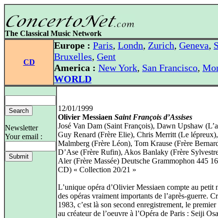
The Classical Music Network
Europe :
Paris
,
Londn
,
Zurich
,
Geneva
,
S
Bruxelles
,
Gent
CD
America :
New York
,
San Francisco
,
Mon
WORLD
12/01/1999
Olivier Messiaen
Saint François d’Assises
José Van Dam (Saint François), Dawn Upshaw (L’a
Newsletter
Guy Renard (Frère Elie), Chris Merritt (Le lépreux)
Your email :
Malmberg (Frère Léon), Tom Krause (Frère Bernard
D’Ase (Frère Rufin), Akos Banlaky (Frère Sylvestre
Aler (Frère Massée) Deutsche Grammophon 445 16
CD) « Collection 20/21 »
L’unique opéra d’Olivier Messiaen compte au petit
des opéras vraiment importants de l’après-guerre. C
1983, c’est là son second enregistrement, le premier
au créateur de l’oeuvre à l’Opéra de Paris : Seiji Os