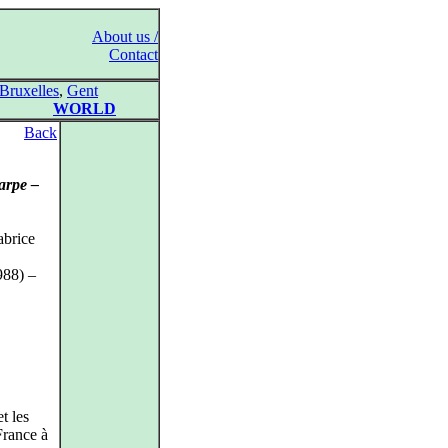
About us /
Contact
Bruxelles
,
Gent
WORLD
Back
harpe –
abrice
988) –
t les
France à