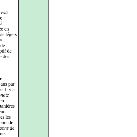
vols
e :
 à
ée en
ls légers
 »,
 de
ptif de
ce des
le
 ans par
. Il y a
onate
en
ntanières
ur.
es les
eurs de
sons de
due.