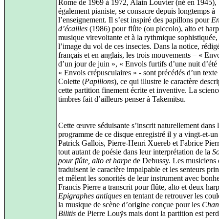
Rome de 1969 à 1972, Alain Louvier (né en 1945),
également pianiste, se consacre depuis longtemps à
l’enseignement. Il s’est inspiré des papillons pour
En
d’écailles
(1986) pour flûte (ou piccolo), alto et harp
musique virevoltante et à la rythmique sophistiquée,
l’image du vol de ces insectes. Dans la notice, rédig
français et en anglais, les trois mouvements – « Envo
d’un jour de juin », « Envols furtifs d’une nuit d’été
« Envols crépusculaires » - sont précédés d’un texte
Colette (
Papillons
), ce qui illustre le caractère descri
cette partition finement écrite et inventive. La scien
timbres fait d’ailleurs penser à Takemitsu.
Cette œuvre séduisante s’inscrit naturellement dans 
programme de ce disque enregistré il y a vingt-et-un
Patrick Gallois, Pierre-Henri Xuereb et Fabrice Pierre
tout autant de poésie dans leur interprétation de la
S
pour flûte, alto et harpe
de Debussy. Les musiciens 
traduisent le caractère impalpable et les senteurs pri
et mêlent les sonorités de leur instrument avec bonhe
Francis Pierre a transcrit pour flûte, alto et deux harp
Epigraphes antiques
en tentant de retrouver les coul
la musique de scène d’origine conçue pour les
Chan
Bilitis
de Pierre Louÿs mais dont la partition est per