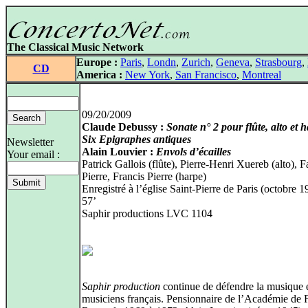
The Classical Music Network
Europe :
Paris
,
Londn
,
Zurich
,
Geneva
,
Strasbourg
,
CD
America :
New York
,
San Francisco
,
Montreal
09/20/2009
Claude Debussy :
Sonate n° 2 pour flûte, alto et 
Six Epigraphes antiques
Newsletter
Alain Louvier :
Envols d’écailles
Your email :
Patrick Gallois (flûte), Pierre-Henri Xuereb (alto), F
Pierre, Francis Pierre (harpe)
Enregistré à l’église Saint-Pierre de Paris (octobre 1
57’
Saphir productions LVC 1104
Saphir production
continue de défendre la musique e
musiciens français. Pensionnaire de l’Académie de 