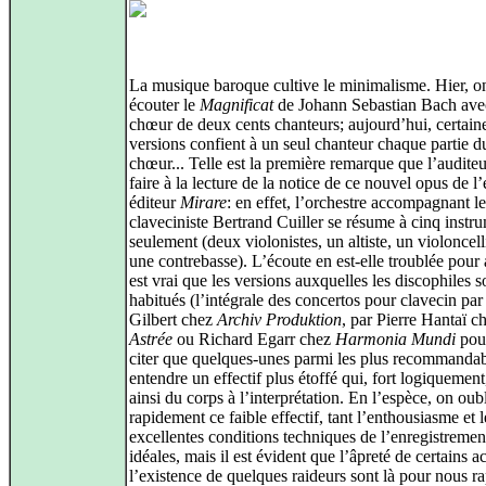
La musique baroque cultive le minimalisme. Hier, o
écouter le
Magnificat
de Johann Sebastian Bach ave
chœur de deux cents chanteurs; aujourd’hui, certain
versions confient à un seul chanteur chaque partie d
chœur... Telle est la première remarque que l’auditeu
faire à la lecture de la notice de ce nouvel opus de l’
éditeur
Mirare
: en effet, l’orchestre accompagnant le
claveciniste Bertrand Cuiller se résume à cinq instru
seulement (deux violonistes, un altiste, un violoncelli
une contrebasse). L’écoute en est-elle troublée pour 
est vrai que les versions auxquelles les discophiles s
habitués (l’intégrale des concertos pour clavecin pa
Gilbert chez
Archiv Produktion
, par Pierre Hantaï c
Astrée
ou Richard Egarr chez
Harmonia Mundi
pou
citer que quelques-unes parmi les plus recommandab
entendre un effectif plus étoffé qui, fort logiquemen
ainsi du corps à l’interprétation. En l’espèce, on oub
rapidement ce faible effectif, tant l’enthousiasme et l
excellentes conditions techniques de l’enregistremen
idéales, mais il est évident que l’âpreté de certains a
l’existence de quelques raideurs sont là pour nous r