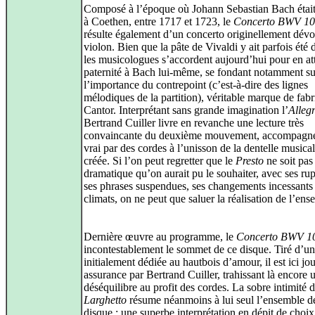
Composé à l’époque où Johann Sebastian Bach était
à Coethen, entre 1717 et 1723, le
Concerto BWV 1
résulte également d’un concerto originellement dévo
violon. Bien que la pâte de Vivaldi y ait parfois été 
les musicologues s’accordent aujourd’hui pour en att
paternité à Bach lui-même, se fondant notamment su
l’importance du contrepoint (c’est-à-dire des lignes
mélodiques de la partition), véritable marque de fab
Cantor. Interprétant sans grande imagination l’
Alleg
Bertrand Cuiller livre en revanche une lecture très
convaincante du deuxième mouvement, accompagné 
vrai par des cordes à l’unisson de la dentelle musical
créée. Si l’on peut regretter que le
Presto
ne soit pas
dramatique qu’on aurait pu le souhaiter, avec ses rup
ses phrases suspendues, ses changements incessants
climats, on ne peut que saluer la réalisation de l’ens
Dernière œuvre au programme, le
Concerto BWV 1
incontestablement le sommet de ce disque. Tiré d’u
initialement dédiée au hautbois d’amour, il est ici jo
assurance par Bertrand Cuiller, trahissant là encore 
déséquilibre au profit des cordes. La sobre intimité 
Larghetto
résume néanmoins à lui seul l’ensemble d
disque : une superbe interprétation en dépit de choix