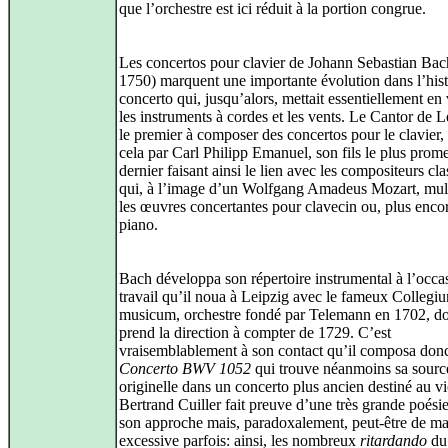
que l’orchestre est ici réduit à la portion congrue.
Les concertos pour clavier de Johann Sebastian Bac
1750) marquent une importante évolution dans l’hist
concerto qui, jusqu’alors, mettait essentiellement en
les instruments à cordes et les vents. Le Cantor de L
le premier à composer des concertos pour le clavier,
cela par Carl Philipp Emanuel, son fils le plus prome
dernier faisant ainsi le lien avec les compositeurs cl
qui, à l’image d’un Wolfgang Amadeus Mozart, mult
les œuvres concertantes pour clavecin ou, plus enco
piano.
Bach développa son répertoire instrumental à l’occa
travail qu’il noua à Leipzig avec le fameux Collegi
musicum, orchestre fondé par Telemann en 1702, d
prend la direction à compter de 1729. C’est
vraisemblablement à son contact qu’il composa don
Concerto BWV 1052
qui trouve néanmoins sa sourc
originelle dans un concerto plus ancien destiné au vi
Bertrand Cuiller fait preuve d’une très grande poési
son approche mais, paradoxalement, peut-être de ma
excessive parfois: ainsi, les nombreux
ritardando
du