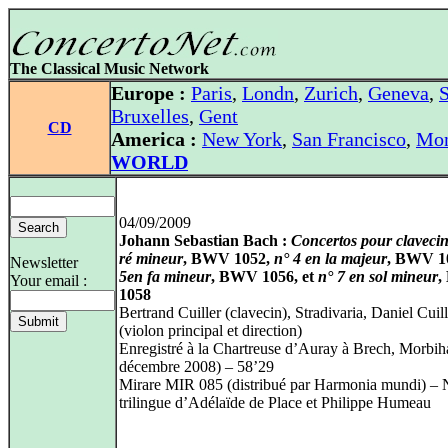
The Classical Music Network
Europe :
Paris
,
Londn
,
Zurich
,
Geneva
,
S
Bruxelles
,
Gent
CD
America :
New York
,
San Francisco
,
Mon
WORLD
04/09/2009
Johann Sebastian Bach :
Concertos pour clavecin
ré mineur
, BWV 1052,
n° 4 en la majeur
, BWV 1
Newsletter
5en fa mineur
, BWV 1056, et
n° 7 en sol mineur
,
Your email :
1058
Bertrand Cuiller (clavecin), Stradivaria, Daniel Cuill
(violon principal et direction)
Enregistré à la Chartreuse d’Auray à Brech, Morbih
décembre 2008) – 58’29
Mirare MIR 085 (distribué par Harmonia mundi) – 
trilingue d’Adélaïde de Place et Philippe Humeau