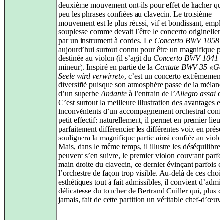
deuxième mouvement ont-ils pour effet de hacher q
peu les phrases confiées au clavecin. Le troisième
mouvement est le plus réussi, vif et bondissant, empl
souplesse comme devait l’être le concerto originell
par un instrument à cordes. Le
Concerto BWV 1058
aujourd’hui surtout connu pour être un magnifique 
destinée au violon (il s’agit du
Concerto BWV 1041
mineur). Inspiré en partie de la
Cantate BWV 35 «Ge
Seele wird verwirret»
, c’est un concerto extrêmemen
diversifié puisque son atmosphère passe de la mélan
d’un superbe
Andante
à l’entrain de l’
Allegro assai
c
C’est surtout la meilleure illustration des avantages e
inconvénients d’un accompagnement orchestral conf
petit effectif: naturellement, il permet en premier lie
parfaitement différencier les différentes voix en pré
soulignera la magnifique partie ainsi confiée au viol
Mais, dans le même temps, il illustre les déséquilibre
peuvent s’en suivre, le premier violon couvrant parfo
main droite du clavecin, ce dernier évinçant parfois 
l’orchestre de façon trop visible. Au-delà de ces cho
esthétiques tout à fait admissibles, il convient d’admi
délicatesse du toucher de Bertrand Cuiller qui, plus
jamais, fait de cette partition un véritable chef-d’œu