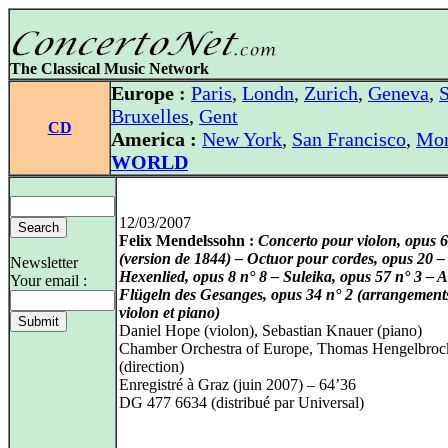
The Classical Music Network
Europe :
Paris
,
Londn
,
Zurich
,
Geneva
,
S
Bruxelles
,
Gent
CD
America :
New York
,
San Francisco
,
Mon
WORLD
12/03/2007
Felix Mendelssohn :
Concerto pour violon, opus 
(version de 1844) – Octuor pour cordes, opus 20 –
Newsletter
Hexenlied, opus 8 n° 8 – Suleika, opus 57 n° 3 – 
Your email :
Flügeln des Gesanges, opus 34 n° 2 (arrangement
violon et piano)
Daniel Hope (violon), Sebastian Knauer (piano)
Chamber Orchestra of Europe, Thomas Hengelbroc
(direction)
Enregistré à Graz (juin 2007) – 64’36
DG 477 6634 (distribué par Universal)