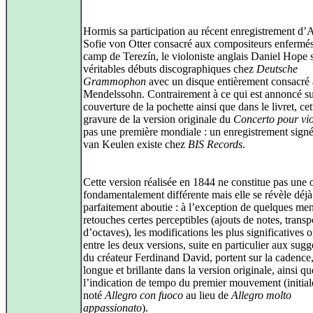
Hormis sa participation au récent enregistrement d
Sofie von Otter consacré aux compositeurs enfermé
camp de Terezín, le violoniste anglais Daniel Hope 
véritables débuts discographiques chez
Deutsche
Grammophon
avec un disque entièrement consacré 
Mendelssohn. Contrairement à ce qui est annoncé su
couverture de la pochette ainsi que dans le livret, cet
gravure de la version originale du
Concerto pour vi
pas une première mondiale : un enregistrement signé
van Keulen existe chez
BIS Records
.
Cette version réalisée en 1844 ne constitue pas une
fondamentalement différente mais elle se révèle déjà
parfaitement aboutie : à l’exception de quelques me
retouches certes perceptibles (ajouts de notes, transp
d’octaves), les modifications les plus significatives 
entre les deux versions, suite en particulier aux sugg
du créateur Ferdinand David, portent sur la cadence
longue et brillante dans la version originale, ainsi qu
l’indication de tempo du premier mouvement (initia
noté
Allegro con fuoco
au lieu de
Allegro molto
appassionato
).