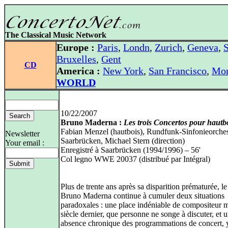
The Classical Music Network
Europe :
Paris
,
Londn
,
Zurich
,
Geneva
,
S
Bruxelles
,
Gent
CD
America :
New York
,
San Francisco
,
Mon
WORLD
10/22/2007
Bruno Maderna :
Les trois Concertos pour hautb
Fabian Menzel (hautbois), Rundfunk-Sinfonieorches
Newsletter
Saarbrücken, Michael Stern (direction)
Your email :
Enregistré à Saarbrücken (1994/1996) – 56'
Col legno WWE 20037 (distribué par Intégral)
Plus de trente ans après sa disparition prématurée, le
Bruno Maderna continue à cumuler deux situations
paradoxales : une place indéniable de compositeur 
siècle dernier, que personne ne songe à discuter, et 
absence chronique des programmations de concert, 