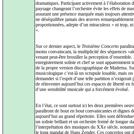
dramatiques. Participant activement à l’élaboration 
paysage changeant l’orchestre évite les effets de mas
assurant une présence marquée mais toujours attenti
ne déséquilibre jamais des œuvres remarquablement
proportionnées, adepte d’un miraculeux « ni trop, ni
».
Sur ce dernier aspect, le
Troisième Concerto
paraîtr
moins convaincant, la multiplicité des séquences «al
venant peut-être brouiller la perception d’ensemble.
enregistrement soliste et chef se sont apparemment i
de la propre version discographique de Maderna. Sur
musicologique c’est-là un scrupule louable, mais on 
demander si l’esprit d’une telle partition n’exigerait 
de réinventer aujourd’hui ces espaces de liberté en f
d’une sensibilité musicale qui a forcément évolué.
En l’état, ce sont surtout ici les deux premières oeuv
paraîtront de bout en bout convaincantes et dignes d
aujourd’hui au grand répertoire. Elles sont défendues
un soliste brillant et un orchestre formé de longue da
l’interprétation des musiques du XXe siècle, notam
le long mandat de Hans Zender. Ces concertos ont d