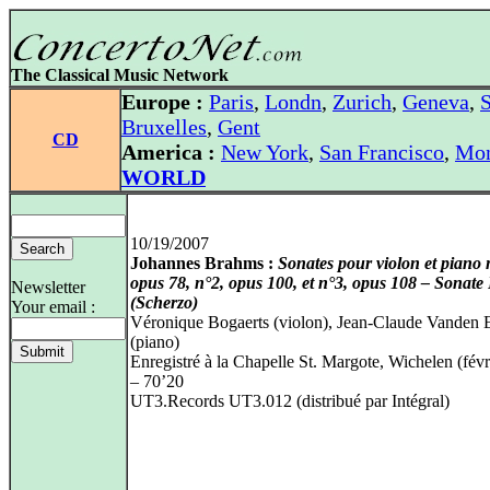
The Classical Music Network
Europe :
Paris
,
Londn
,
Zurich
,
Geneva
,
S
Bruxelles
,
Gent
CD
America :
New York
,
San Francisco
,
Mon
WORLD
10/19/2007
Johannes Brahms :
Sonates pour violon et piano 
opus 78, n°2, opus 100, et n°3, opus 108 – Sonate
Newsletter
(Scherzo)
Your email :
Véronique Bogaerts (violon), Jean-Claude Vanden
(piano)
Enregistré à la Chapelle St. Margote, Wichelen (fév
– 70’20
UT3.Records UT3.012 (distribué par Intégral)