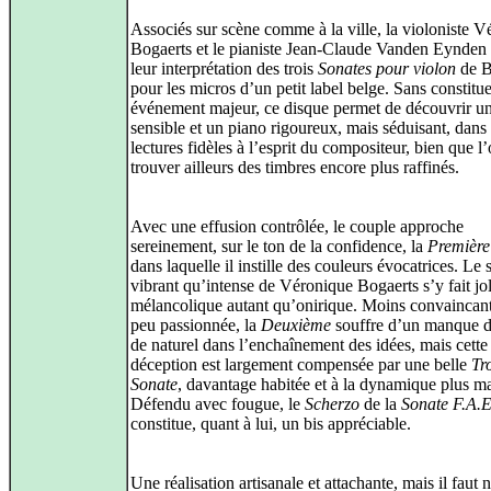
Associés sur scène comme à la ville, la violoniste 
Bogaerts et le pianiste Jean-Claude Vanden Eynden 
leur interprétation des trois
Sonates pour violon
de B
pour les micros d’un petit label belge. Sans constitu
événement majeur, ce disque permet de découvrir un
sensible et un piano rigoureux, mais séduisant, dans
lectures fidèles à l’esprit du compositeur, bien que l
trouver ailleurs des timbres encore plus raffinés.
Avec une effusion contrôlée, le couple approche
sereinement, sur le ton de la confidence, la
Première
dans laquelle il instille des couleurs évocatrices. Le 
vibrant qu’intense de Véronique Bogaerts s’y fait jo
mélancolique autant qu’onirique. Moins convaincant
peu passionnée, la
Deuxième
souffre d’un manque d
de naturel dans l’enchaînement des idées, mais cette 
déception est largement compensée par une belle
Tr
Sonate
, davantage habitée et à la dynamique plus m
Défendu avec fougue, le
Scherzo
de la
Sonate F.A.E
constitue, quant à lui, un bis appréciable.
Une réalisation artisanale et attachante, mais il faut n