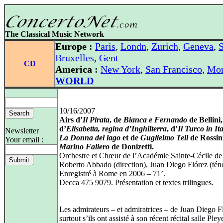
The Classical Music Network
Europe :
Paris
,
Londn
,
Zurich
,
Geneva
,
S
Bruxelles
,
Gent
CD
America :
New York
,
San Francisco
,
Mon
WORLD
10/16/2007
Airs d’
Il Pirata
, de
Bianca e Fernando
de Bellini,
d’
Elisabetta, regina d’Inghilterra
, d’
Il Turco in Ita
Newsletter
La Donna del lago
et de
Guglielmo Tell
de Rossini
Your email :
Marino Faliero
de Donizetti.
Orchestre et Chœur de l’Académie Sainte-Cécile d
Roberto Abbado (direction), Juan Diego Flórez (téno
Enregistré à Rome en 2006 – 71’.
Decca 475 9079. Présentation et textes trilingues.
Les admirateurs – et admiratrices – de Juan Diego F
surtout s’ils ont assisté à son récent récital salle Pley