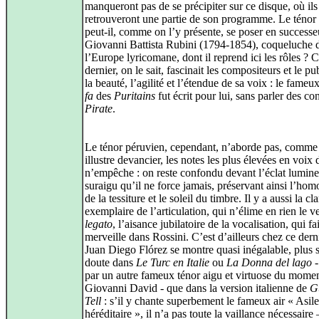
manqueront pas de se précipiter sur ce disque, où ils
retrouveront une partie de son programme. Le ténor
peut-il, comme on l’y présente, se poser en successe
Giovanni Battista Rubini (1794-1854), coqueluche 
l’Europe lyricomane, dont il reprend ici les rôles ? 
dernier, on le sait, fascinait les compositeurs et le pu
la beauté, l’agilité et l’étendue de sa voix : le fameu
fa
des
Puritains
fut écrit pour lui, sans parler des con
Pirate
.
Le ténor péruvien, cependant, n’aborde pas, comme
illustre devancier, les notes les plus élevées en voix d
n’empêche : on reste confondu devant l’éclat lumin
suraigu qu’il ne force jamais, préservant ainsi l’hom
de la tessiture et le soleil du timbre. Il y a aussi la cla
exemplaire de l’articulation, qui n’élime en rien le v
legato
, l’aisance jubilatoire de la vocalisation, qui fai
merveille dans Rossini. C’est d’ailleurs chez ce dern
Juan Diego Flórez se montre quasi inégalable, plus 
doute dans
Le Turc en Italie
ou
La Donna del lago
-
par un autre fameux ténor aigu et virtuose du momen
Giovanni David - que dans la version italienne de
G
Tell
: s’il y chante superbement le fameux air « Asile
héréditaire », il n’a pas toute la vaillance nécessaire