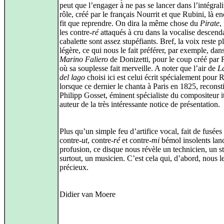
peut que l’engager à ne pas se lancer dans l’intégrali
rôle, créé par le français Nourrit et que Rubini, là e
fit que reprendre. On dira la même chose du
Pirate
,
les contre-
ré
attaqués à cru dans la vocalise descend
cabalette sont assez stupéfiants. Bref, la voix reste p
légère, ce qui nous le fait préférer, par exemple, dans
Marino Faliero
de Donizetti, pour le coup créé par 
où sa souplesse fait merveille. A noter que l’air de
L
del lago
choisi ici est celui écrit spécialement pour 
lorsque ce dernier le chanta à Paris en 1825, reconst
Philipp Gosset, éminent spécialiste du compositeur it
auteur de la très intéressante notice de présentation.
Plus qu’un simple feu d’artifice vocal, fait de fusées
contre-
ut
, contre-
ré
et contre-
mi
bémol insolents lan
profusion, ce disque nous révèle un technicien, un sty
surtout, un musicien. C’est cela qui, d’abord, nous le
précieux.
Didier van Moere