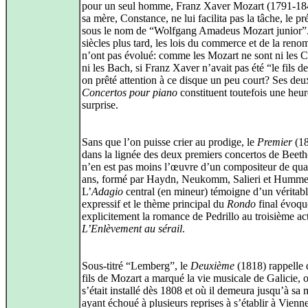
pour un seul homme, Franz Xaver Mozart (1791-18
sa mère, Constance, ne lui facilita pas la tâche, le pr
sous le nom de “Wolfgang Amadeus Mozart junior”
siècles plus tard, les lois du commerce et de la ren
n’ont pas évolué: comme les Mozart ne sont ni les 
ni les Bach, si Franz Xaver n’avait pas été “le fils de
on prêté attention à ce disque un peu court? Ses deu
Concertos pour piano
constituent toutefois une heu
surprise.
Sans que l’on puisse crier au prodige, le
Premier
(18
dans la lignée des deux premiers concertos de Beet
n’en est pas moins l’œuvre d’un compositeur de qua
ans, formé par Haydn, Neukomm, Salieri et Humme
L’
Adagio
central (en mineur) témoigne d’un véritabl
expressif et le thème principal du
Rondo
final évoqu
explicitement la romance de Pedrillo au troisième ac
L’Enlèvement au sérail
.
Sous-titré “Lemberg”, le
Deuxième
(1818) rappelle 
fils de Mozart a marqué la vie musicale de Galicie, o
s’était installé dès 1808 et où il demeura jusqu’à sa 
ayant échoué à plusieurs reprises à s’établir à Vienn