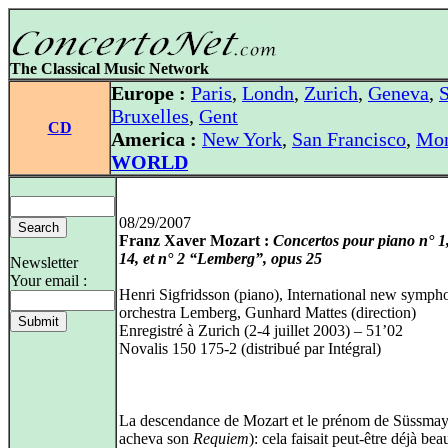
The Classical Music Network
Europe :
Paris
,
Londn
,
Zurich
,
Geneva
,
S
Bruxelles
,
Gent
CD
America :
New York
,
San Francisco
,
Mon
WORLD
08/29/2007
Franz Xaver Mozart :
Concertos pour piano n° 1
14, et n° 2 “Lemberg”, opus 25
Newsletter
Your email :
Henri Sigfridsson (piano), International new symph
orchestra Lemberg, Gunhard Mattes (direction)
Enregistré à Zurich (2-4 juillet 2003) – 51’02
Novalis 150 175-2 (distribué par Intégral)
La descendance de Mozart et le prénom de Süssmay
acheva son
Requiem
): cela faisait peut-être déjà be