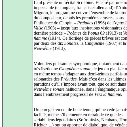
Laul présente un récital Scriabine. Eclairé par une n
impeccable (en anglais, français et allemand) d’Ant
Mignon, le programme couvre l’ensemble de la pro
du compositeur, depuis les premières œuvres, sous
l’influence de Chopin –
Préludes
(1896) de l’
opus 1
Valse
(1903) – jusqu’aux inspirations visionnaires de
dernière période –
Poèmes
de l’
opus 69
(1913) et
Ve
flamme
(1914). Ce florilège de pièces brèves est co
par deux des dix
Sonates
, la
Cinquième
(1907) et la
Neuvième
(1913).
Volontiers puissant et symphonique, notamment dan
très lisztienne
Cinquième sonate
, le jeu du pianiste r
en même temps s’adapter aux demi-teintes parfois un
salonardes des
Préludes
. Mais c’est dans les ultimes
partitions qu’il s’impose avant tout, que ce soit dans
Neuvième sonate
hallucinée, dans l’énigmatique
opu
dans l’embrasement progressif de
Vers la flamme
.
Un enregistrement de belle tenue, qui ne cède jamais
facilité, même s’il demeure en retrait de ce que les
scriabiniens légendaires (Sofronitsky, Neuhaus, Hor
Richter, ...) ont pu apporter de diabolique, de vénén