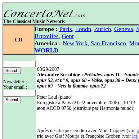
The Classical Music Network
Europe :
Paris
,
Londn
,
Zurich
,
Geneva
,
S
Bruxelles
,
Gent
CD
America :
New York
,
San Francisco
,
Mon
WORLD
08/29/2007
Alexandre Scriabine :
Préludes, opus 11 – Sonate
opus 53, et n° 9, opus 68 – Valse, opus 38 – Deux
Newsletter
opus 69 – Vers la flamme, opus 72
Your email :
Peter Laul (piano)
Enregistré à Paris (21-22 novembre 2006) – 61’13
æon AECD 0750 (distribué par Harmonia mundi)
Après des disques en duo avec Marc Coppey (voir
i
trio avec Graf Mourja et Françoise Groben (voir
ici
)