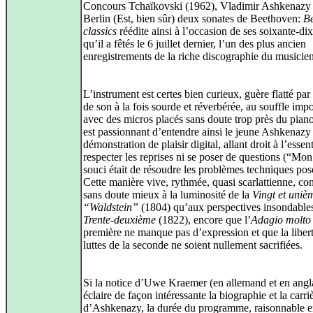
Concours Tchaïkovski (1962), Vladimir Ashkenazy 
Berlin (Est, bien sûr) deux sonates de Beethoven:
Be
classics
réédite ainsi à l’occasion de ses soixante-dix
qu’il a fêtés le 6 juillet dernier, l’un des plus ancien
enregistrements de la riche discographie du musicien
L’instrument est certes bien curieux, guère flatté par
de son à la fois sourde et réverbérée, au souffle impo
avec des micros placés sans doute trop près du piano
est passionnant d’entendre ainsi le jeune Ashkenazy
démonstration de plaisir digital, allant droit à l’essent
respecter les reprises ni se poser de questions (“Mon
souci était de résoudre les problèmes techniques pos
Cette manière vive, rythmée, quasi scarlattienne, co
sans doute mieux à la luminosité de la
Vingt et uniè
“Waldstein”
(1804) qu’aux perspectives insondables
Trente-deuxième
(1822), encore que l’
Adagio molto
première ne manque pas d’expression et que la libert
luttes de la seconde ne soient nullement sacrifiées.
Si la notice d’Uwe Kraemer (en allemand et en angl
éclaire de façon intéressante la biographie et la carri
d’Ashkenazy, la durée du programme, raisonnable e