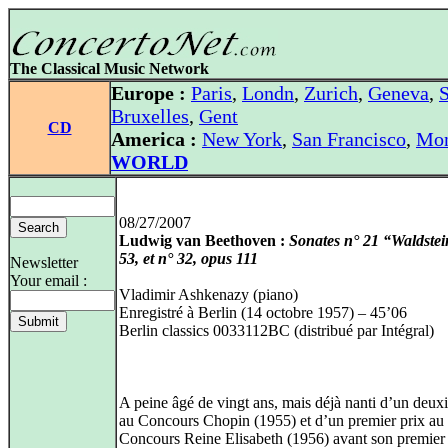
The Classical Music Network
Europe :
Paris
,
Londn
,
Zurich
,
Geneva
,
S
Bruxelles
,
Gent
CD
America :
New York
,
San Francisco
,
Mon
WORLD
08/27/2007
Ludwig van Beethoven :
Sonates n° 21 “Waldstei
53, et n° 32, opus 111
Newsletter
Your email :
Vladimir Ashkenazy (piano)
Enregistré à Berlin (14 octobre 1957) – 45’06
Berlin classics 0033112BC (distribué par Intégral)
A peine âgé de vingt ans, mais déjà nanti d’un deux
au Concours Chopin (1955) et d’un premier prix au
Concours Reine Elisabeth (1956) avant son premier 