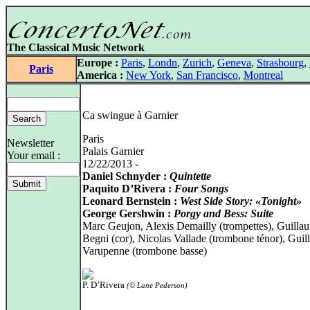
The Classical Music Network
Europe :
Paris
,
Londn
,
Zurich
,
Geneva
,
Strasbourg
,
Paris
America :
New York
,
San Francisco
,
Montreal
Ca swingue à Garnier
Paris
Newsletter
Palais Garnier
Your email :
12/22/2013 -
Daniel Schnyder :
Quintette
Paquito D’Rivera :
Four Songs
Leonard Bernstein :
West Side Story: «Tonight»
George Gershwin :
Porgy and Bess: Suite
Marc Geujon, Alexis Demailly (trompettes), Guilla
Begni (cor), Nicolas Vallade (trombone ténor), Gui
Varupenne (trombone basse)
P. D’Rivera
(© Lane Pederson)