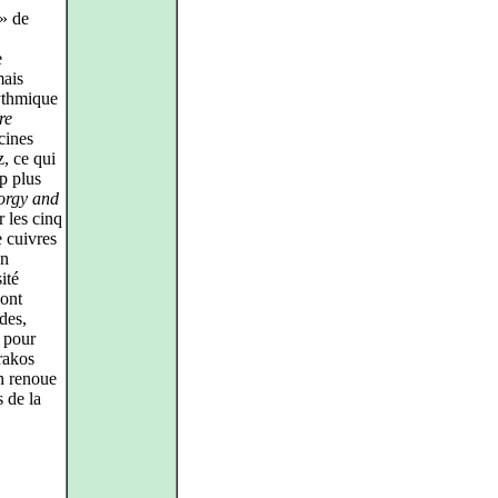
 » de
e
mais
rythmique
re
cines
, ce qui
p plus
orgy and
r les cinq
e cuivres
en
ité
 ont
des,
n pour
rakos
on renoue
 de la