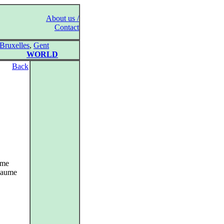
About us /
Contact
Bruxelles
,
Gent
WORLD
Back
ume
llaume