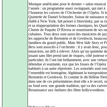
Musique américaine pour le dernier « salon musical
l’année : un programme assez swinguant, qui met à
l’honneur les cuivres de l’Orchestre de l’Opéra. Si l
Quintette
de Daniel Schnyder, Suisse de naissance 
établi à New York, fait penser à Stravinsky, par sa 
et sa réappropriation des formes classiques, les
Quat
Chants
de Paquito D’Rivera se nourrissent de ses ra
cubaines. Tous deux sont aussi des musiciens de jazz
les rapproche de Bernstein et de Gershwin, beaucou
familiers du grand public. Mais
West Side Story
et
P
Bess
sont associés à l’orchestre : il y avait donc, pou
musiciens, un défi à relever. Alors qu’un quintette d
jouant sans filet prend tant de risques, côté justesse 
particulier, ils l’ont fait brillamment, avec une virtuos
détendue et souriante, eux que les fosses de l’Opéra
habitués à un autre répertoire. Les sonorités sont ron
l’ensemble est homogène, légitimant la transpositio
Bernstein et Gershwin. Et comme le dit Hélène Pier
dans une de ces présentations dont elle a le secret, 
au fond avec une grande tradition, qui va des cuivres
Renaissance aux fanfares des films hollywoodiens.