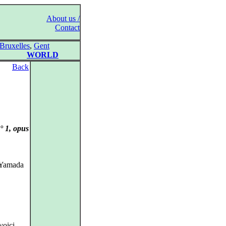
About us /
Contact
Bruxelles
,
Gent
WORLD
Back
° 1, opus
 Yamada
 voici