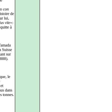
le
ro con
istoire de
r lui,
us vite
»:
quitte à
 Yamada
a Suisse
ant sur
888).
que, le
e
 et
nus dans
es tonnes.