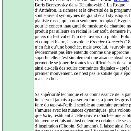
Boris Berezovsky dans Tchaïkovski: à La Roque
d’Anthéron, la richesse et la diversité de la progra
sont souvent synonymes de grand écart stylistique. 
pianiste russe, qui a non seulement remplacé Evguen
pour le concert inaugural de musique de chambre ma
produit par ailleurs en récital le 1er août, demeure l
piliers du festival et l’un des favoris du public. Polo 
et complet blanc, il survole le
Premier Concerto
(18
n’en fait qu’une bouchée, mais avec lui, «survol» ne
évidemment pas être entendu comme une approche
superficielle: c’est simplement une aisance absolue q
permet de se jouer de toutes les difficultés et de se p
ainsi au-delà des seules contraintes digitales – après 
premier mouvement, ce n’est pas le soliste qui s’épo
mais le chef.
Sa supériorité technique et sa connaissance de la par
lui servent jamais à passer en force, à jouer les gros 
faire du tape-à-l’œil: il semble au contraire prendre p
s’amuser avec les nuances dynamiques, plus volont
que
forte
, restituant à cette œuvre rabâchée une subti
bienvenue et faisant ainsi entendre certaines de ses 
d’inspiration (Chopin, Schumann). Il laisse ainsi l’o