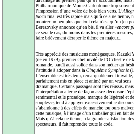
davantage au premier plan qu’à l’accoutumée, mais 
Philharmonique de Monte-Carlo donne trop souvent
l’impression d’une volée de bois bien verts. L’
Alleg
fuoco
final est très rapide mais qu’à cela ne tienne, h
montrer un peu plus que tout cela n’est qu’un jeu pou
Berezovsky annonce qu’en bis, il va aller «
encore pl
ce sera le cas, du moins dans les premières mesures, 
faire brièvement déraper le thème en majeur...
Très apprécié des musiciens monégasques, Kazuki
(né en 1979), premier chef invité de l’Orchestre de l
romande, paraît aussi solide dans son métier qu’hésit
l’attitude à adopter dans la
Cinquième Symphonie
(1
L’ensemble est très tenu, remarquablement travaillé,
parfaitement mis en place et animé par un vrai sens
dramatique. Certains passages sont très réussis, mais
l’interprétation alterne de façon assez décousue l’épi
sentimental et le prosaïque, manque de légèreté et d
souplesse, tend à appuyer excessivement le discours
s’abandonne à des effets de manche toujours malve
cette musique, à l’image d’un timbalier qui en fait d
Mais qu’à cela ne tienne, à la grande satisfaction des
spectateurs, il fait reprendre toute la coda.