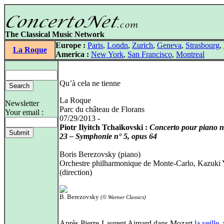
The Classical Music Network
Europe :
Paris
,
Londn
,
Zurich
,
Geneva
,
Strasbourg
,
La Roque
America :
New York
,
San Francisco
,
Montreal
Qu’à cela ne tienne
La Roque
Newsletter
Parc du château de Florans
Your email :
07/29/2013 -
Piotr Ilyitch Tchaïkovski :
Concerto pour piano n
23 – Symphonie n° 5, opus 64
Boris Berezovsky (piano)
Orchestre philharmonique de Monte-Carlo, Kazuki
(direction)
B. Berezovsky
(© Warner Classics)
Après Pierre-Laurent Aimard dans Mozart
la veille
,