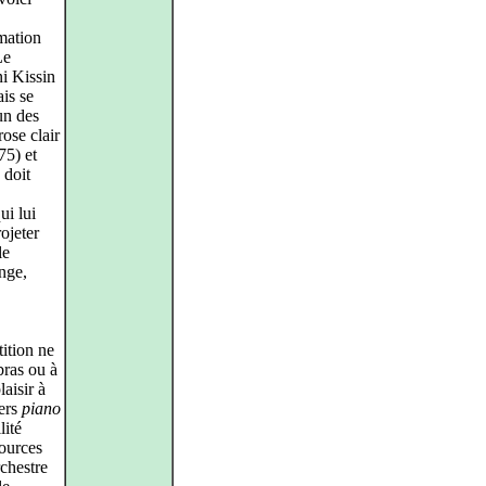
mmation
Le
i Kissin
is se
’un des
rose clair
75) et
 doit
ui lui
rojeter
le
nge,
tition ne
bras ou à
laisir à
iers
piano
lité
sources
rchestre