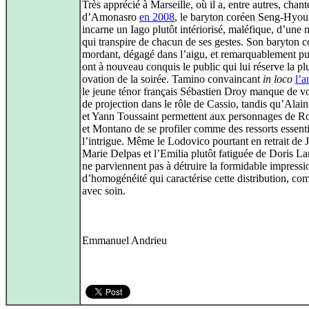
Très apprécié à Marseille, où il a, entre autres, chanté
d’Amonasro
en 2008
, le baryton coréen Seng-Hyo
incarne un Iago plutôt intériorisé, maléfique, d’une 
qui transpire de chacun de ses gestes. Son baryton c
mordant, dégagé dans l’aigu, et remarquablement pu
ont à nouveau conquis le public qui lui réserve la pl
ovation de la soirée. Tamino convaincant
in loco
l’a
le jeune ténor français Sébastien Droy manque de v
de projection dans le rôle de Cassio, tandis qu’Alai
et Yann Toussaint permettent aux personnages de R
et Montano de se profiler comme des ressorts essenti
l’intrigue. Même le Lodovico pourtant en retrait de 
Marie Delpas et l’Emilia plutôt fatiguée de Doris L
ne parviennent pas à détruire la formidable impressi
d’homogénéité qui caractérise cette distribution, c
avec soin.
Emmanuel Andrieu