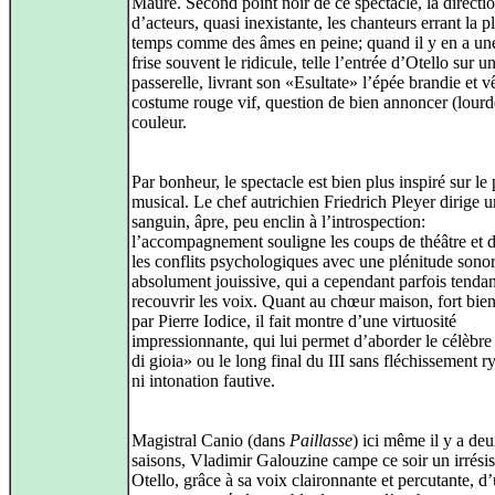
Maure. Second point noir de ce spectacle, la directi
d’acteurs, quasi inexistante, les chanteurs errant la p
temps comme des âmes en peine; quand il y en a une
frise souvent le ridicule, telle l’entrée d’Otello sur u
passerelle, livrant son «Esultate» l’épée brandie et v
costume rouge vif, question de bien annoncer (lourd
couleur.
Par bonheur, le spectacle est bien plus inspiré sur le
musical. Le chef autrichien Friedrich Pleyer dirige 
sanguin, âpre, peu enclin à l’introspection:
l’accompagnement souligne les coups de théâtre et 
les conflits psychologiques avec une plénitude sono
absolument jouissive, qui a cependant parfois tenda
recouvrir les voix. Quant au chœur maison, fort bie
par Pierre Iodice, il fait montre d’une virtuosité
impressionnante, qui lui permet d’aborder le célèbr
di gioia» ou le long final du III sans fléchissement 
ni intonation fautive.
Magistral Canio (dans
Paillasse
) ici même il y a de
saisons, Vladimir Galouzine campe ce soir un irrésis
Otello, grâce à sa voix claironnante et percutante, d