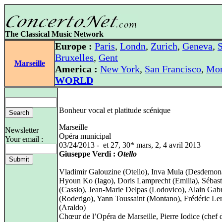
The Classical Music Network
Europe :
Paris
,
Londn
,
Zurich
,
Geneva
,
S
Bruxelles
,
Gent
Marseille
America :
New York
,
San Francisco
,
Mon
WORLD
Bonheur vocal et platitude scénique
Marseille
Newsletter
Opéra municipal
Your email :
03/24/2013 - et 27, 30* mars, 2, 4 avril 2013
Giuseppe Verdi :
Otello
Vladimir Galouzine (Otello), Inva Mula (Desdemon
Hyoun Ko (Iago), Doris Lamprecht (Emilia), Sébas
(Cassio), Jean-Marie Delpas (Lodovico), Alain Gabr
(Roderigo), Yann Toussaint (Montano), Frédéric Le
(Araldo)
Chœur de l’Opéra de Marseille, Pierre Iodice (chef 