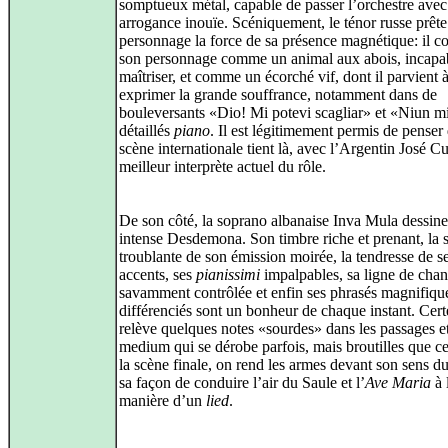
somptueux métal, capable de passer l’orchestre ave
arrogance inouïe. Scéniquement, le ténor russe prête
personnage la force de sa présence magnétique: il c
son personnage comme un animal aux abois, incapab
maîtriser, et comme un écorché vif, dont il parvient 
exprimer la grande souffrance, notamment dans de
bouleversants «Dio! Mi potevi scagliar» et «Niun m
détaillés
piano
. Il est légitimement permis de penser
scène internationale tient là, avec l’Argentin José Cu
meilleur interprète actuel du rôle.
De son côté, la soprano albanaise Inva Mula dessin
intense Desdemona. Son timbre riche et prenant, la s
troublante de son émission moirée, la tendresse de s
accents, ses
pianissimi
impalpables, sa ligne de chan
savamment contrôlée et enfin ses phrasés magnifiq
différenciés sont un bonheur de chaque instant. Cert
relève quelques notes «sourdes» dans les passages e
medium qui se dérobe parfois, mais broutilles que c
la scène finale, on rend les armes devant son sens d
sa façon de conduire l’air du Saule et l’
Ave Maria
à 
manière d’un
lied
.