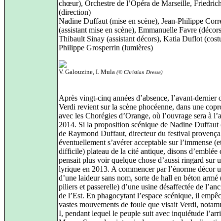
chœur), Orchestre de l’Opéra de Marseille, Friedric
(direction)
Nadine Duffaut (mise en scène), Jean-Philippe Corr
(assistant mise en scène), Emmanuelle Favre (décors
Thibault Sinay (assistant décors), Katia Duflot (cos
Philippe Grosperrin (lumières)
V. Galouzine, I. Mula
(© Christian Dresse)
Après vingt-cinq années d’absence, l’avant-dernier 
Verdi revient sur la scène phocéenne, dans une cop
avec les Chorégies d’Orange, où l’ouvrage sera à l’a
2014. Si la proposition scénique de Nadine Duffau
de Raymond Duffaut, directeur du festival provença
éventuellement s’avérer acceptable sur l’immense (e
difficile) plateau de la cité antique, disons d’emblée
pensait plus voir quelque chose d’aussi ringard sur 
lyrique en 2013. A commencer par l’énorme décor u
d’une laideur sans nom, sorte de hall en béton armé
piliers et passerelle) d’une usine désaffectée de l’an
de l’Est. En phagocytant l’espace scénique, il empêc
vastes mouvements de foule que visait Verdi, nota
I, pendant lequel le peuple suit avec inquiétude l’arr