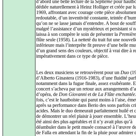
d’abord une belle lecture de la
Septième
pour hautboi
dédiée naturellement à Heinz Holliger et créée par l
1969, affrontant avec courage cette pièce absolumen
redoutable, d’un inventivité constante, teintée d’hum
qu’on ne se lasse jamais d’entendre. A bout de souff
malgré l’assistance d’un mystérieux et persistant
si
na
laissa à son compère le soin de présenter la
Premièr
flûte seule (1958). La netteté du trait fut une nouvell
inférieure mais l’interprète fit preuve d’une belle mus
d’un grand sens des couleurs, objectif à vrai dire à 
impérativement dans ce type de pièce.
Les deux musiciens se retrouvèrent pour un
Duo
(19
d’Alberto Ginastera (1916-1983), d’une fluidité parf
notamment dans la fugue finale, assez exubérante. Et
concert s’acheva par un retour aux arrangements d’a
d’opéra, de
Don Giovanni
et de
La Flûte enchantée
fois, c’est le hautboïste qui parut moins à l’aise, éme
après sa performance dans Berio des sons parfois cri
acides. Mais le duo demeurait parfaitement huilé et 
de démontrer un réel plaisir à jouer ensemble. L’heu
été ainsi des plus agréables et il n’y avait plus qu’à
déambuler dans le petit musée consacré à l’œuvre 
de Falla en attendant la fin de la pluie pour admirer 