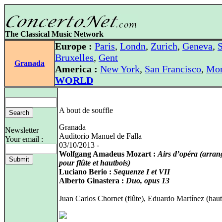
The Classical Music Network
Europe :
Paris
,
Londn
,
Zurich
,
Geneva
,
S
Bruxelles
,
Gent
Granada
America :
New York
,
San Francisco
,
Mon
WORLD
A bout de souffle
Granada
Newsletter
Auditorio Manuel de Falla
Your email :
03/10/2013 -
Wolfgang Amadeus Mozart :
Airs d’opéra (arra
pour flûte et hautbois)
Luciano Berio :
Sequenze I et VII
Alberto Ginastera :
Duo, opus 13
Juan Carlos Chornet (flûte), Eduardo Martínez (haut