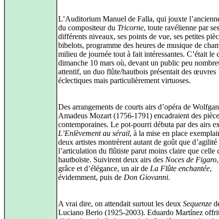
L’Auditorium Manuel de Falla, qui jouxte l’ancien
du compositeur du
Tricorne
, toute ravélienne par se
différents niveaux, ses points de vue, ses petites pièc
bibelots, programme des heures de musique de cha
milieu de journée tout à fait intéressantes. C’était le 
dimanche 10 mars où, devant un public peu nombre
attentif, un duo flûte/hautbois présentait des œuvres
éclectiques mais particulièrement virtuoses.
Des arrangements de courts airs d’opéra de Wolfga
Amadeus Mozart (1756-1791) encadraient des pièc
contemporaines. Le pot-pourri débuta par des airs ex
L’Enlèvement au sérail
, à la mise en place exemplair
deux artistes montrèrent autant de goût que d’agilit
l’articulation du flûtiste parut moins claire que celle
hautboïste. Suivirent deux airs des
Noces de Figaro
grâce et d’élégance, un air de
La Flûte enchantée
,
évidemment, puis de
Don Giovanni
.
A vrai dire, on attendait surtout les deux
Sequenze
d
Luciano Berio (1925-2003). Eduardo Martínez offrit