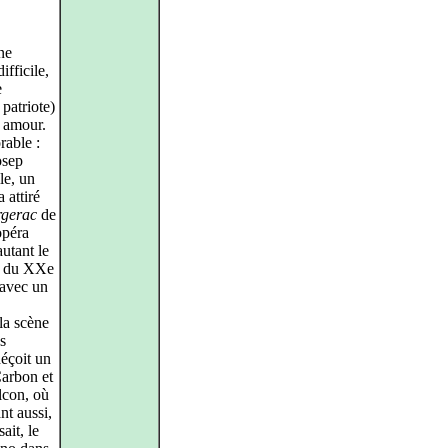
ne
ifficile,
e
patriote)
n amour.
rable :
osep
le, un
 attiré
rgerac
de
opéra
utant le
ra du XXe
 avec un
la scène
es
déçoit un
Carbon et
lcon, où
nt aussi,
ait, le