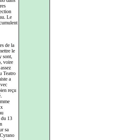
fano dans
res
ection
au. Le
accumulent
es de la
ettre le
y sont,
, voire
 assez
u Teatro
iste a
avec
bien reçu
é.
comme
ix
au
n du 13
on
ur sa
e Cyrano