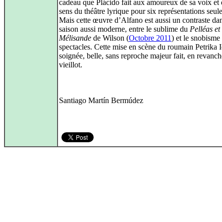
cadeau que Plácido fait aux amoureux de sa voix et
sens du théâtre lyrique pour six représentations seul
Mais cette œuvre d’Alfano est aussi un contraste da
saison aussi moderne, entre le sublime du
Pelléas et
Mélisande
de Wilson (
Octobre 2011
) et le snobisme
spectacles. Cette mise en scène du roumain Petrika 
soignée, belle, sans reproche majeur fait, en revanc
vieillot.
Santiago Martín Bermúdez