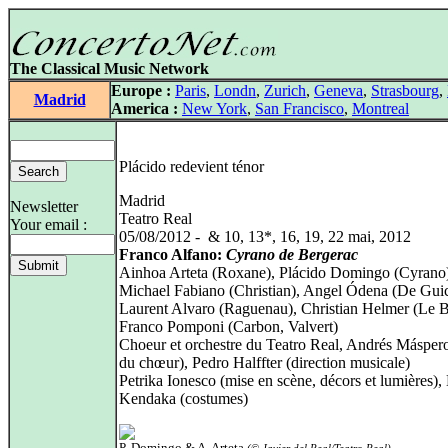
The Classical Music Network
Europe :
Paris
,
Londn
,
Zurich
,
Geneva
,
Strasbourg
,
Madrid
America :
New York
,
San Francisco
,
Montreal
Plácido redevient ténor
Madrid
Newsletter
Teatro Real
Your email :
05/08/2012 - & 10, 13*, 16, 19, 22 mai, 2012
Franco Alfano:
Cyrano de Bergerac
Ainhoa Arteta (Roxane), Plácido Domingo (Cyrano
Michael Fabiano (Christian), Angel Ódena (De Gui
Laurent Alvaro (Raguenau), Christian Helmer (Le B
Franco Pomponi (Carbon, Valvert)
Choeur et orchestre du Teatro Real, Andrés Máspero
du chœur), Pedro Halffter (direction musicale)
Petrika Ionesco (mise en scène, décors et lumières), 
Kendaka (costumes)
P. Domingo & A. Arteta