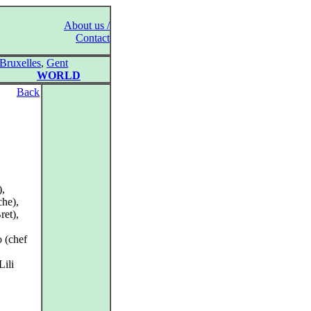
About us /
Contact
Bruxelles
,
Gent
WORLD
Back
),
che),
ret),
 (chef
Lili