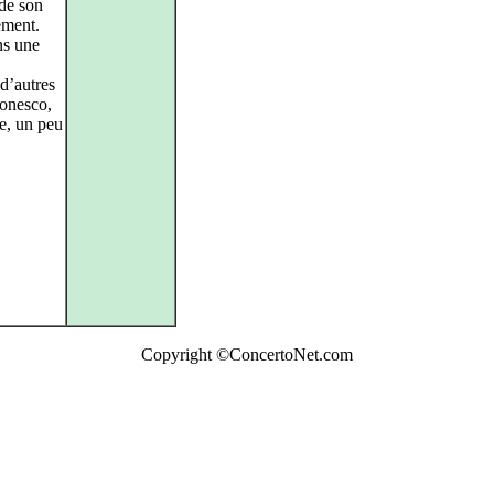
 de son
ement.
ns une
 d’autres
Ionesco,
he, un peu
Copyright ©ConcertoNet.com