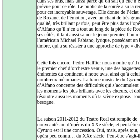
dans ses bras, mais aussi parce qu’on sait qu’elle n’é
prévue pour ce rôle. Le public de la soirée a su la r
pour cet incroyable sauvetage. Elle donne de l’éclat 
de Roxane, de l’émotion, avec un chant de très gra
qualité, très brillant parfois, peut-être plus dans l’op
d’Alfano qu’il n’en a tout au long de la pièce de Ro
ses côtés, il faut aussi saluer le jeune premier, l’autre
l’américain Michael Fabiano, lyrique, possédant un
timbre, qui a su résister à une approche de type « di
Cette fois encore, Pedro Halffter nous montre qu’il n
le premier chef d’orchestre venue, une des baguettes
éminentes du continent, à notre avis, ainsi qu’à celui
nombreux mélomanes. La trame musicale du
Cyran
d’Alfano concentre des difficultés qui s’accumulent
les moments les plus brillants avec les chœurs, et doi
résoudre aussi les moments où la scène explose. To
besogne.
La saison 2011-2012 du Teatro Real est remplie de
nouveautés ou d’opéras du XXe siècle, et peut-être 
Cyrano
est-il une concession. Oui, mais, après tout, 
opéra peu connu… du XXe siècle. Peut-être s’agit-i