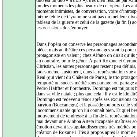
duo est un duo « à trois »), très bien résolue par Al
un des moments les plus beaux de cet opéra. Les aut
moments intimistes, de conversation, voire d’introsp
même feinte de Cyrano ne sont pas du meilleur nive
tableau de la guerre et celui de la gazette (la fin !) 
les occasions de s’ennuyer.
Dans l’opéra on conserve les personnages secondair
pièce, mais au théâtre ces personnages sont là pour m
protagoniste en valeur ; chez Alfano on dirait qu’ils 
au contraire, pour le gêner. À part Roxane et Cyrano
Christian, les autres personnages restent peu définis,
fades même. Justement, dans la représentation vue a
Real (qui vient du Châtelet de Paris), le trio protagon
remporté un succès mérité sans partage, ou partagé 
Pedro Halffter et l’orchestre. Domingo est toujours 
dans sa ville natale ; plus que cela : il y est le idolâtr
Domingo est redevenu ténor après ses excursions 
baryton (Boccanegra) et il possède toujours cette vo
incommensurable qu’on lui connaît bien. Et quel be
mouvement de tendresse à la fin de la représentatio
mai devant une Ainhoa Arteta incapable maîtriser s
émotion devant les applaudissements très mérités po
création de Roxane ! Très à propos après la mort d