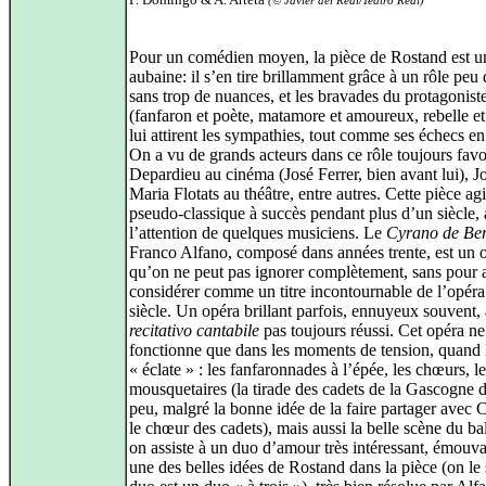
(© Javier del Real/Teatro Real)
Pour un comédien moyen, la pièce de Rostand est u
aubaine: il s’en tire brillamment grâce à un rôle peu d
sans trop de nuances, et les bravades du protagonist
(fanfaron et poète, matamore et amoureux, rebelle et 
lui attirent les sympathies, tout comme ses échecs e
On a vu de grands acteurs dans ce rôle toujours favo
Depardieu au cinéma (José Ferrer, bien avant lui), J
Maria Flotats au théâtre, entre autres. Cette pièce agi
pseudo-classique à succès pendant plus d’un siècle, a
l’attention de quelques musiciens. Le
Cyrano de Be
Franco Alfano, composé dans années trente, est un 
qu’on ne peut pas ignorer complètement, sans pour a
considérer comme un titre incontournable de l’opé
siècle. Un opéra brillant parfois, ennuyeux souvent,
recitativo cantabile
pas toujours réussi. Cet opéra ne
fonctionne que dans les moments de tension, quand 
« éclate » : les fanfaronnades à l’épée, les chœurs, l
mousquetaires (la tirade des cadets de la Gascogne 
peu, malgré la bonne idée de la faire partager avec 
le chœur des cadets), mais aussi la belle scène du ba
on assiste à un duo d’amour très intéressant, émouva
une des belles idées de Rostand dans la pièce (on le s