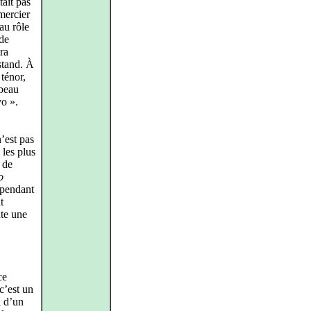
tait pas
emercier
au rôle
nde
éra
stand. À
 ténor,
 beau
vo ».
’est pas
 les plus
 de
o
 pendant
t
ute une
ce
c’est un
l d’un