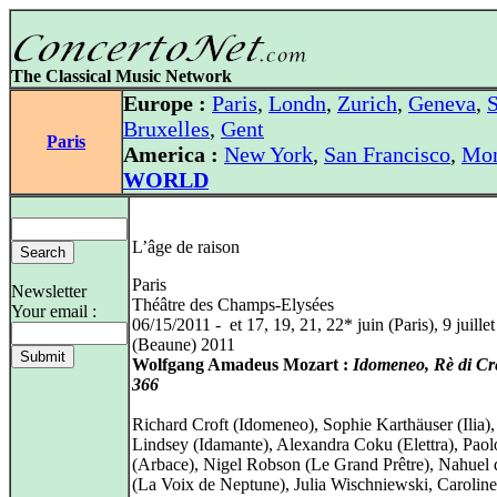
The Classical Music Network
Europe :
Paris
,
Londn
,
Zurich
,
Geneva
,
S
Bruxelles
,
Gent
Paris
America :
New York
,
San Francisco
,
Mon
WORLD
L’âge de raison
Paris
Newsletter
Théâtre des Champs-Elysées
Your email :
06/15/2011 - et 17, 19, 21, 22* juin (Paris), 9 juillet
(Beaune) 2011
Wolfgang Amadeus Mozart :
Idomeneo, Rè di Cre
366
Richard Croft (Idomeneo), Sophie Karthäuser (Ilia),
Lindsey (Idamante), Alexandra Coku (Elettra), Paol
(Arbace), Nigel Robson (Le Grand Prêtre), Nahuel d
(La Voix de Neptune), Julia Wischniewski, Carolin