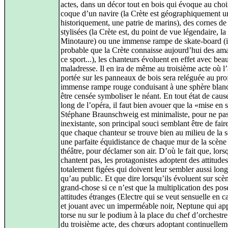
actes, dans un décor tout en bois qui évoque au choi
coque d’un navire (la Crète est géographiquement une
historiquement, une patrie de marins), des cornes de
stylisées (la Crète est, du point de vue légendaire, la
Minotaure) ou une immense rampe de skate-board (il
probable que la Crète connaisse aujourd’hui des am
ce sport...), les chanteurs évoluent en effet avec be
maladresse. Il en ira de même au troisième acte où l’
portée sur les panneaux de bois sera reléguée au pro
immense rampe rouge conduisant à une sphère blan
être censée symboliser le néant. En tout état de cause
long de l’opéra, il faut bien avouer que la «mise en
Stéphane Braunschweig est minimaliste, pour ne pas
inexistante, son principal souci semblant être de fair
que chaque chanteur se trouve bien au milieu de la s
une parfaite équidistance de chaque mur de la scène
théâtre, pour déclamer son air. D’où le fait que, lors
chantent pas, les protagonistes adoptent des attitudes
totalement figées qui doivent leur sembler aussi lon
qu’au public. Et que dire lorsqu’ils évoluent sur scè
grand-chose si ce n’est que la multiplication des pos
attitudes étranges (Electre qui se veut sensuelle en c
et jouant avec un imperméable noir, Neptune qui app
torse nu sur le podium à la place du chef d’orchestre 
du troisième acte, des chœurs adoptant continuellem