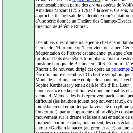
incontestablement partie des
grands
opéras de Wolf
Amadeus Mozart (1756-1791) à la scène. Ce soir, n
approche, il s’agissait de la dernière représentation 
d’une série donnée au Théâtre des Champs-Elysées 
direction de Jérémie Rhorer.
D’emblée, c’est d’ailleurs le jeune chef et son flam
Cercle de l’Harmonie qu’il convient de saluer. Certes
fréquentation de l’œuvre est ancienne, puisque c’est
qu’ils ont faits des débuts triomphaux lors du Festiv
musique baroque de Beaune en 2006. En outre, Jér
Rhorer a de nouveau dirigé cet opéra au
printemps 
tête d’un autre ensemble, l’Orchestre symphonique d
Monnaie, et d’une autre équipe de chanteurs, à ceci
Sophie Karthäuser y tenait déjà le rôle d’Ilia. Leur
connaissance de la partition est donc indéniable, et c
s’entend. Même si les bois éprouvent parfois une pet
difficulté (les hautbois jouent trop souvent faux), on 
immédiatement emporter par la vivacité du rythme (
Ouverture!), par une approche qui privilégie consta
mouvement sur le drame et laisse ainsi entendre de 
moments parmi lesquels, notamment, les cors éclata
chœur «Godiam la pace» (au premier acte) ou une pe