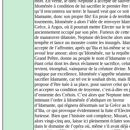
mort. En vérité, le dieu Neptune a accepté de sauver
Idoménée à condition de lui sacrifier le premier êtr
qu’il rencontrera sur terre: le hasard veut que ce soit
Idamante, donc son propre fils! En proie à de terribl
tourments, Idoménée a alors l’idée de renvoyer Ida
Grèce, à Argos, où il pourrait mettre Electre sur le t
anciennement occupé par son père. Furieux de cette 
de manœuvre dilatoire, Neptune déclenche alors une 
tempête et lance un monstre contre les insurgés. Id
accepte de l’affronter, après qu’Ilia et lui-même se s
avoué leur amour; alors qu’Idoménée, sur la requête
Grand Prêtre, donne au peuple le nom d’Idamante
étant celui dont les dieux réclament le sacrifice, celui
revient, triomphal, vainqueur de la créature divine
tragique par excellence, Idoménée s’apprête néanmo
sacrifier Idamante, car tel est le souhait divin, mais Il
propose d’être tuée à sa place, pour sauver celui qu’
et accepter sa condition de troyenne, c’est-à-dire en 
d’ennemie des Crétois. C’est alors que Neptune inte
intimant l’ordre à Idoménée d’abdiquer en faveur
d’Idamante, qui règnera désormais sur la Grèce au b
d’Ilia, ce qui provoque évidemment la fuite d’Electr
furieuse. Bien que l’histoire soit complexe, Mozart, 
alors vingt-cinq ans, laisse ici pleinement éclater son
dans le domaine de l’opéra où, même s’il avait déj