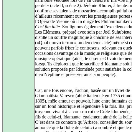
harmonie veloutée lors de l’air célèbre d’Ilia «Se il 
perdei» (acte II, scène 2). Jérémie Rhorer, à trente-hu
confirme ses talents de mozartien accompli qui lui o
d’ailleurs récemment ouvert les prestigieuses portes 
l’Opéra de Vienne où il a dirigé les Philharmoniker 
Così fan tutte
. Soulignons également l’excellence d
Les Eléments, préparé avec soin par Joël Suhubiette
distille un souffle magnifique à chacune de ses inter
(«Qual nuovo terrore» au deuxième acte) même si ce
peuvent parfois friser le contresens, relevant en que
occasions davantage de la musique religieuse que de
musique opératique (ainsi, le chœur «O voto treme
lorsqu’ils déplorent que le sacrifice d’Idamante soit 
solution proposée par Idoménée pour satisfaire la co
dieu Neptune et préserver ainsi son peuple).
Car, une fois encore, l’action, basée sur un livret de
Giambattista Varesco (abbé italien né en 1735 et mo
1805), mêle amour et pouvoir, lutte entre humains e
sur un fond historique et légendaire à la fois. Ilia, pr
troyenne vivant à la cour du roi de Crète Idoménée, 
fils de celui-ci, Idamante, également aimé de la belle
C’est dans ce contexte qu’Arbace, conseiller du sou
annonce que la flotte de celui-ci a sombré et que le r