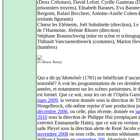
(Deux Crétoises), David Lefort, Cyrille Gautreau (
prisonniers troyens), Elisabeth Baranes, Eva Baranes
Bergomi, Rafael Becchere, Antoine-Aurèle Cohen-P
(enfants figurants)
Chœur les Eléments, Joël Suhubiette (direction), Le
de l’Harmonie, Jérémie Rhorer (direction)
Stéphane Braunschweig (mise en scène et scénograp
Thibault Vancraenenbroeck (costumes), Marion Hew
(lumières)
(© Alvaro Yanez)
Qui a dit qu’
Idoménée
(1781) ne bénéficiait d’aucu
notoriété? A voir les programmations de ces dernièr
années, et notamment sur les scènes parisiennes, le 
est formel. Que ce soit, sous les ors de l’Opéra Garn
mars 2009
, la version donnée sous la direction de 
Hengelbrock, elle-même reprise d’une production j
décembre 2006
, ou celle, plus récente, donnée en
ja
2010
sous la direction de Philippe Hui (remplaçant
i
extremis
Emmanuelle Haïm), que ce soit en version 
salle Pleyel sous la direction alerte de René Jacobs 
novembre 2008
ou sous celle, non moins séduisante
William Christie en
septembre 206
,
Idoménée
fait