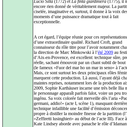
Lucio Silla
(1772) et
La finta giardiniera
(1775), il n
encore rien donné de véritablement majeur. La partit
ciselée, imaginative et, surtout, il donne à la voix de
moments d’une puissance dramatique tout à fait
exceptionnelle.
A cet égard, l’équipe réunie pour ces représentations
d’une extraordinaire qualité. Richard Croft, grand
connaisseur du rôle titre pour l’avoir notamment cha
la direction de Marc Minkowski à l’
été 2009
au fest
d’Aix-en-Provence, est excellent: technique sûre, pr
réelle, sachant émouvoir par un chant subtil de bout
(le fameux «Fuor del mar ho un mar in seno» à l’acte
Mais, ce sont surtout les deux principaux rôles fémi
marquent cette production. Là aussi, l’ayant déjà ch
maintes reprises, notamment lors de la production ai
2009, Sophie Karthäuser incarne une très belle Ilia
le personnage apparaît parfois falot, voire un peu tr
ingénu. Sa voix colorée fait merveille dès l’aria «Pa
germani, addio!» (acte I, scène 1), masquant derrièr
technique infaillible une facilité d’émission déconcer
propre à distiller la moindre finesse de la partition (l’
«Zeffiretti lusinghieri» au début de l’acte III). Face à
Kate Lindsey aborde avec panache le rôle d’Idaman