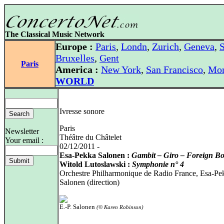
The Classical Music Network
Europe :
Paris
,
Londn
,
Zurich
,
Geneva
,
S
Bruxelles
,
Gent
Paris
America :
New York
,
San Francisco
,
Mon
WORLD
Ivresse sonore
Paris
Newsletter
Théâtre du Châtelet
Your email :
02/12/2011 -
Esa-Pekka Salonen :
Gambit – Giro – Foreign Bo
Witold Lutoslawski :
Symphonie n° 4
Orchestre Philharmonique de Radio France, Esa-Pe
Salonen (direction)
E.-P. Salonen
(© Karen Robinson)