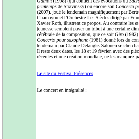
Gambit
(1998) (qui contient des évocations du
Sacr
printemps
de Stravinsky) ou encore son
Concerto p
(2007), joué le lendemain magnifiquement par Bert
Chamayou et l’Orchestre Les Siècles dirigé par Fran
Xavier Roth, illustrent ce propos. Au contraire les 
jeunesse semblent payer un tribut à une certaine di
cérébrale de la composition, que ce soit
Giro
(1982)
Concerto pour saxophone
(1981) donné lors du con
lendemain par Claude Delangle. Salonen se cherchai
Il reste deux dates, les 18 et 19 février, avec des piè
récentes et une création mondiale, ne les manquez p
Le site du Festival Présences
Le concert en intégralité :