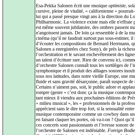
Esa-Pekka Salonen écrit une musique
optimiste
, sol
cursive, pleine de vitalité, « californienne » pourrait-
lui qui a passé presque vingt ans à la direction du L
Philharmonic. La violence existe mais elle n'effraie p
est même souvent jubilatoire, des ombres passent ma
n'angoissent jamais. De loin ça ressemble à de la m
cinéma (qu’il ne faudrait surtout pas sous-estimer, il 
d’écouter les compositions de Bernard Herrmann, q
Salonen a enregistrées chez Sony), de près la riches
l’orchestration et le savant enchevêtrement des ligne
un talent d’écriture rare. Rien de convenu ici, comm
d’orchestre Salonen connaît tous les sortilèges de l’
symphonique et il produit des alliages sonores inouï
sous nos latitudes, dans notre vieille Europe, une m
fluide et sans gravité désarçonne, paraît suspecte de
Certains n’aiment pas, soit, le public adore et applau
rompre (genre « c’est donc ça la musique contempor
tant mieux il viendra aux prochaines éditions de Prés
« milieu musical », les « professionnels de la profes
apprécient sans le dire trop fort, si la sensualité entre
musique contemporaine comme un cowboy dans un
en faisant claquer les portes, où va-t-on ? Quoi qu’il 
ces concerts sont passionnants et l’ivresse sonore de
l’orchestre de Salonen est indéniable.
Foreign Bodie