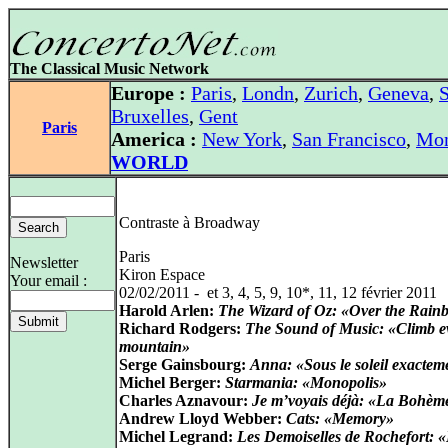
The Classical Music Network
Europe :
Paris
,
Londn
,
Zurich
,
Geneva
,
S
Bruxelles
,
Gent
Paris
America :
New York
,
San Francisco
,
Mon
WORLD
Contraste à Broadway
Paris
Newsletter
Kiron Espace
Your email :
02/02/2011 - et 3, 4, 5, 9, 10*, 11, 12 février 2011
Harold Arlen:
The Wizard of Oz: «Over the Rain
Richard Rodgers:
The Sound of Music: «Climb e
mountain»
Serge Gainsbourg:
Anna: «Sous le soleil exactem
Michel Berger:
Starmania: «Monopolis»
Charles Aznavour:
Je m’voyais déjà: «La Bohèm
Andrew Lloyd Webber:
Cats: «Memory»
Michel Legrand:
Les Demoiselles de Rochefort: 