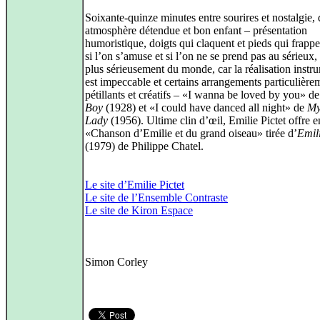
Soixante-quinze minutes entre sourires et nostalgie,
atmosphère détendue et bon enfant – présentation
humoristique, doigts qui claquent et pieds qui frapp
si l’on s’amuse et si l’on ne se prend pas au sérieux, c
plus sérieusement du monde, car la réalisation instr
est impeccable et certains arrangements particulière
pétillants et créatifs – «I wanna be loved by you» d
Boy
(1928) et «I could have danced all night» de
My
Lady
(1956). Ultime clin d’œil, Emilie Pictet offre en
«Chanson d’Emilie et du grand oiseau» tirée d’
Emili
(1979) de Philippe Chatel.
Le site d’Emilie Pictet
Le site de l’Ensemble Contraste
Le site de Kiron Espace
Simon Corley