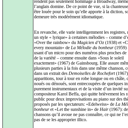
rendent pas seulement hommage à Broadway, même
l’anglais domine. De ce point de vue, si la chanteus
être louée pour le soin qu’elle apporte à la diction, 
demeure très modérément idiomatique.
En revanche, elle varie intelligemment les registres, 
un style « lyrique» à certaines mélodies – comme d
«Over the rainbow» du
Magicien d’Oz
(1938) et «C
every mountain» de
La Mélodie du bonheur
(1959) 
usant d’un micro pour des numéros plus proches de 
de la variété – comme ensuite dans «Sous le soleil
exactement» (1967) de Gainsbourg. Elle assure mê
plusieurs parties à la fois dans une même chanson,
dans un extrait des
Demoiselles de Rochefort
(1967)
apparitions, tour à tour en robe longue ou en châle,
noués ou dénoués, sont entrecoupées de quelques i
purement instrumentaux et de la visite d’un invité sur
compositeur Karol Beffa, qui quitte brièvement les 
public pour deux improvisations au piano sur des t
proposés par les spectateurs: «Edelweiss» de
La Mél
bonheur
et «Let the sunshine in» de
Hair
(1967): d
chansons qu’il avoue ne pas connaître, ce qui ne l’
pas de se les approprier illico.