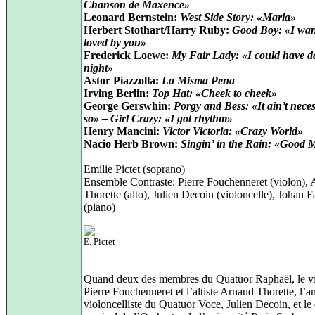
Chanson de Maxence»
Leonard Bernstein:
West Side Story: «Maria»
Herbert Stothart/Harry Ruby:
Good Boy: «I wa
loved by you»
Frederick Loewe:
My Fair Lady: «I could have d
night»
Astor Piazzolla:
La Misma Pena
Irving Berlin:
Top Hat: «Cheek to cheek»
George Gerswhin:
Porgy and Bess: «It ain’t neces
so» – Girl Crazy: «I got rhythm»
Henry Mancini:
Victor Victoria: «Crazy World»
Nacio Herb Brown:
Singin’ in the Rain: «Good 
Emilie Pictet (soprano)
Ensemble Contraste: Pierre Fouchenneret (violon),
Thorette (alto), Julien Decoin (violoncelle), Johan F
(piano)
E. Pictet
Quand deux des membres du Quatuor Raphaël, le vi
Pierre Fouchenneret et l’altiste Arnaud Thorette, l’a
violoncelliste du Quatuor Voce, Julien Decoin, et le 