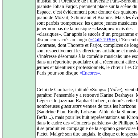
musical de l’Orchestre de l’université Paris-Sorbonn
pianiste Johan Farjot, prennent place sur la scène d
Espace, c’est évidemment pour donner des quatuors
piano de Mozart, Schumann et Brahms. Mais les év
sont parfois trompeuses: les quatre jeunes musiciens
jouer non pas de la musique «classique» mais des
«classiques». Car après le succès d’un programme e
disque consacrés au tango (
«Café 1930»
), l’Ensemb
Contraste, dont Thorette et Farjot, complices de lon
sont respectivement les directeurs artistique et music
s’intéresse désormais à la comédie musicale: une es
dans un répertoire populaire qui a récemment attiré 
jeunes et talentueux professionnels, le chœur Les Cr
Paris pour son disque
«Encores»
.
Celui de Contraste, intitulé «Songs» (
Naïve
), vient 
paraître: l’ensemble y a retrouvé Karine Deshayes, 
Léger et le jazzman Raphaël Imbert, entourés cette f
nombreuses
guest stars
venues de tous les horizons
(Sandrine Piau, Emily Loizeau, Albin de la Simone,
Beffa...), mais pour les huit représentations au Kiro
dans le cadre des «Concerts parisiens» de Philippe M
il se produit en compagnie de la soprano genevoise 
Pictet. Malgré son titre anglais, le disque et le specta