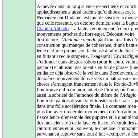
Achevée dans un long silence respectueux et conclu
applaudissements aussi ardents qu’enthousiastes, la
Neuvième
par Dudamel est loin de susciter la même
que celle ressentie, en octobre dernier, sous la bague
Claudio Abbado
. La faute, certainement, à deux pre
mouvements proches du hors-sujet. Décousu voire
déstructuré, l’
Andante comodo
pâtit tout à la fois d’
construction qui manque de cohérence, d’une battue
lente et d’une propension fâcheuse à faire fluctuer l
en flirtant avec le sirupeux. Exagérant l’
Etwas täppi
s’enfoncer dans de gros sabots (pour le coup, vraim
patauds) et abusant des ralentis en fin de phrase (un
tendance déjà observée la veille dans Beethoven), le
deuxième mouvement dérive vers un naturalisme nia
choses s’arrangent franchement dans le
Rondo-Burl
l’on trouve enfin du mordant et de l’ironie, où l’on 
aussi la sobriété de l’annonce du thème de l’
Adagio
l’on reste pantois devant la virtuosité orchestrale... 
dans une folle accélération finale. Le contraste n’en 
plus fort avec un dernier mouvement où l’on admire
l’excellence d’ensemble des pupitres et la qualité in
des musiciens, où de la lave en fusion s’extrait des 
californiennes et où, souvent, le chef ose l’immobilit
parvenant à captiver sans tout à fait «extirper», à éb