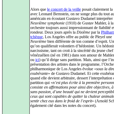
Alors que
le concert de la veille
posait clairement la f
avec Leonard Bernstein, on ne songe plus du tout a
américain en écoutant Gustavo Dudamel interpréter 
Neuvième symphonie
(1910) de Gustav Mahler, à la 
orchestre toujours aussi impressionnant de fiabilité e
rondeur. Deux jours après la
Dixième
par la
Philhar
tchèque
, Los Angeles offre au public de Pleyel une
Neuvième
bien différente de ton comme d’esprit. Un
qu’on qualifierait volontiers d’hédoniste. Un hédon
narcissisme, tant on croit à la sincérité du jeune chef
vénézuélien (né en 1981) dans son amour de Mahler
ou
ici
) qu’il dirige sans partition. Mais, ainsi que l’i
présentation des artistes dans le programme, l’Orche
philharmonique de Los Angeles évolue «
sous la dir
exubérante
» de Gustavo Dudamel. Et cette exubéra
quand elle devient arbitraire, dessert l’interprétation
partition qui «
n’est plus écrite à la première personn
consiste en affirmations pour ainsi dire objectives, 
sans passion, d’une beauté qui ne devient perceptib
ceux qui sont capables de quitter la chaleur animal
sentir chez eux dans le froid de l’esprit
» (Arnold Sc
également cité dans les notes du concert).