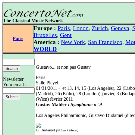
The Classical Music Network
Europe :
Paris
,
Londn
,
Zurich
,
Geneva
,
S
Bruxelles
,
Gent
Paris
America :
New York
,
San Francisco
,
Mon
WORLD
Gustavo... et non pas Gustav
Paris
Newsletter
Salle Pleyel
Your email :
01/31/2011 - et 13, 14, 15 (Los Angeles), 22 (Lisbo
(Madrid), 26 (Köln), 28 (London) janvier, 3 (Budape
(Wien) février 2011
Gustav Mahler :
Symphonie n° 9
Los Angeles Philharmonic, Gustavo Dudamel (direc
G. Dudamel
(© Luis Cobelo)