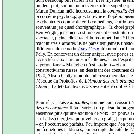
dont beaucoup ont fait les frais. Et le mystère, la ten
ont leur part, surtout au troisième acte – superbe qua
Martin Duncan mêle heureusement la
commedia dell
la comédie psychologique, la revue et l’opéra, faisan
les chanteurs comme de vrais comédiens, leur impos
souvent un jeu quasi chorégraphique – la chorégrap
Ben Wright, justement, est un élément constitutif du
spectacle, pleine elle aussi d’humour pétillant. Si l’o
machinistes s’affairer, ils ne parasitent jamais l’histoi
différence de ceux du
Jules César
détourné par Lau
Pelly. En concevant un décor unique, avec portes et
accrochées aux structures métalliques, dans l’esprit 
suprématisme – Malevitch n’est pas loin – et du
constructivisme russes, en dessinant des costumes d
1920, Alison Chitty remonte judicieusement dans le
l’époque du Prokofiev de
L’Amour des trois orange
Chout
– ballet dont les décors avaient été confiés à 
Pour réussir
Les Fiançailles
, comme pour réussir
L’
des trois oranges
, il faut surtout un plateau homogè
ensemble plus qu’une addition de voix : on pouvait
sur Larissa Gergieva pour veiller au grain, jusqu’a
– en l’occurrence parfaits. Peu importe que l’on perç
ou là quelques faiblesses, par exemple du côté de l