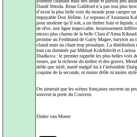
joliment chantant mais très limité et parfois peu audi
Daniil Shtoda. Brian Galliford n’a pas non plus bes
d’avoir la plus belle voix du monde pour camper un
impayable Don Jérôme. Le soprano d’Anastasia Kal
pour modeste qu’il soit, a un timbre frais et liquide, 
de rêve, une ligne impeccable, heureusement différe
mezzo plus charnu de la belle Clara d’Anna Kiknad
promise au Ferdinand de Garry Magee, baryton au 
chaud mais au chant trop prosaïque. La distribution 
tout cas dominée par Mikhail Kolelishvili et Larissa
Diadkova : le premier rappelle les plus belles voix d
russes, par la richesse du timbre et des graves, Men
drôle que stylé, marié malgré lui à l’irrésistible Duè
coquine de la seconde, ni moins drôle ni moins stylé
On aimerait que les scènes françaises ouvrent un pe
souvent la porte du Couvent.
Didier van Moere