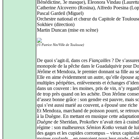
Bénédictine, 3e masque), Eleonora Vindau (Lauretta
Catherine Alcoverro (Rosina), Alfredo Poesina (Lop
Pascal Gardeil (Miguel)
Orchestre national et chœur du Capitole de Toulous
Sokhiev (direction)
Martin Duncan (mise en scène)
(© Patrice Nin/Ville de Toulouse)
De quoi s’agit-il, dans ces
Fiançailles
? De s’assure
monopole de la pêche dans le Guadalquivir pour D
Jérôme et Mendoza, le premier donnant sa fille au s
Elle en aime évidemment un autre, qu’elle épouse a
multiples péripéties, enlèvements et échanges d’ide
dans un couvent : les moines, pris de vin, n’y regard
de trop près quand on les achète. Don Jérôme conse
d’assez bonne grâce : son gendre est pauvre, mais son
qui s’est aussi marié au couvent, a épousé une riche h
Et Mendoza, marchand de poisson pourri, se retrou
à la Duègne. En mettant en musique cette adaptatio
Duègne
de Sheridan, Prokofiev n’avait rien à craind
régime : son malheureux
Sémion Kotko
venait de lu
des gages et les cupides corrompus – vieux capitalis
moines soulards – en prenaient pour leur grade. Cré