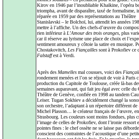
Kirov en 1946 par l’inoubliable Khaïkine, l’opéra b
triompha, avant de disparaître, taxé de formalisme, i
réparée en 1959 par des représentations au Théâtre
Stanislavski – le Bolchoï, lui, attendit les années 19
mettre à l’affiche. Un des chefs-d’œuvre du composi
rien inférieur à
L’Amour des trois oranges
, plus var
car il réserve au lyrisme une place de choix et l’exp
sentiment amoureux y côtoie la satire en musique. P
Chostakovitch,
Les Fiançailles
sont à Prokofiev ce 
Falstaff
est à Verdi.
Après des
Mamelles
mal cousues, voici des
Fiançail
rondement menées et l’on se réjouit de voir à Paris c
production du Capitole de Toulouse, créée là-bas d
semaines auparavant, qui fait jeu égal avec celle du
Théâtre de Genève, confiée en 1998 au tandem Caur
Leiser. Tugan Sokhiev a décidément changé la sonor
son orchestre, l’adaptant à un répertoire différent de
Michel Plasson… le créateur français de l’œuvre, en
Strasbourg. Les couleurs sont moins fondues, plus c
l’image de celles de Prokofiev, dont l’ironie ressort 
pointes fines : le chef ossète ne se laisse pas déborde
conscient des contraintes de l’acoustique d’une petite