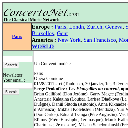
The Classical Music Network
Europe :
Paris
,
Londn
,
Zurich
,
Geneva
,
S
Bruxelles
,
Gent
Paris
America :
New York
,
San Francisco
,
Mon
WORLD
Un Couvent modèle
Paris
Newsletter
Opéra Comique
Your email :
01/28/2011 - et (Toulouse), 30 janvier, 1er, 3 févrie
Serge Prokofiev :
Les Fiançailles au couvent
, op
Brian Galliford (Don Jérôme), Garry Magee (Ferdin
Anastasia Kalagina (Louisa), Larissa Diadkova (La
Duègne), Daniil Shtoda (Antonio), Anna Kiknadze 
d’Almanza), Mikhail Kolelishvili (Mendoza), Yuri 
(Don Carlos), Eduard Tsanga (Père Augustin), Vasi
Efimov (Frère Elustaphe, 1er masque), Marek Kalbu
Chartreuse, 2e masque), Mischa Schelomianski (Frè