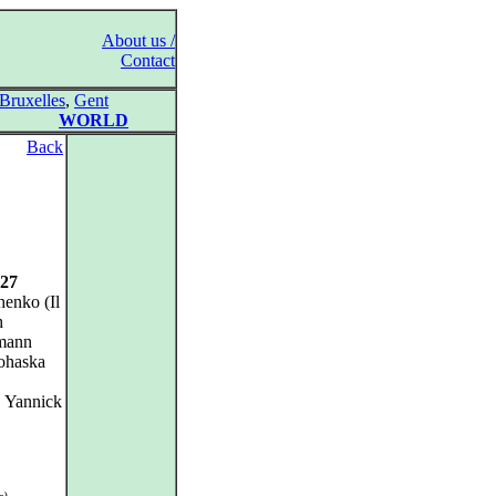
About us /
Contact
Bruxelles
,
Gent
WORLD
Back
527
henko (Il
h
hmann
rohaska
, Yannick