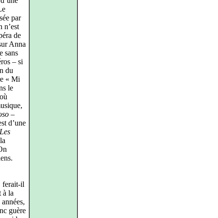
 d’une
Le
sée par
 n’est
péra de
 sur Anna
e sans
ros – si
on du
re « Mi
ns le
 où
musique,
oso
–
est d’une
Les
la
 On
iens.
ferait-il
 à la
 années,
inc guère