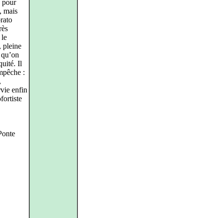
n pour
, mais
rato
rès
 le
, pleine
, qu’on
uité. Il
mpêche :
,
rvie enfin
fortiste
Ponte