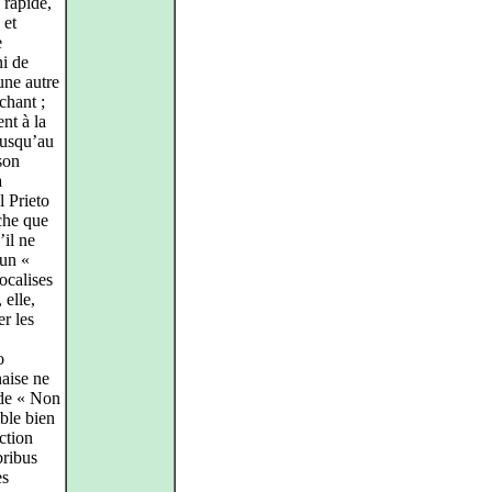
 rapide,
 et
e
ni de
une autre
chant ;
nt à la
jusqu’au
 son
a
l Prieto
che que
’il ne
 un «
ocalises
 elle,
er les
o
naise ne
 de « Non
ble bien
uction
bribus
es