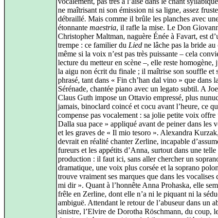
vocalement, pas très à l’aise dans le chant syllabique
ne maîtrisant ni son émission ni sa ligne, assez fruste
débraillé. Mais comme il brûle les planches avec un
étonnante
maestria
, il rafle la mise. Le Don Giovan
Christopher Maltman, naguère Énée à Favart, est d’
trempe : ce familier du
Lied
ne lâche pas la bride au 
même si la voix n’est pas très puissante – cela convie
lecture du metteur en scène –, elle reste homogène, 
la aigu non écrit du finale ; il maîtrise son souffle et
phrasé, tant dans « Fin ch’han dal vino » que dans l
Sérénade, chantée piano avec un legato subtil. A Joe
Claus Guth impose un Ottavio empressé, plus nunu
jamais, binoclard coincé et cocu avant l’heure, ce qu
compense pas vocalement : sa jolie petite voix offre
Dalla sua pace » appliqué avant de peiner dans les v
et les graves de « Il mio tesoro ». Alexandra Kurzak,
devrait en réalité chanter Zerline, incapable d’assum
fureurs et les appétits d’Anna, surtout dans une telle
production : il faut ici, sans aller chercher un sopran
dramatique, une voix plus corsée et la soprano polo
trouve vraiment ses marques que dans les vocalises
mi dir ». Quant à l’honnête Anna Prohaska, elle sem
frêle en Zerline, dont elle n’a ni le piquant ni la séd
ambiguë. Attendant le retour de l’abuseur dans un a
sinistre, l’Elvire de Dorotha Röschmann, du coup, l