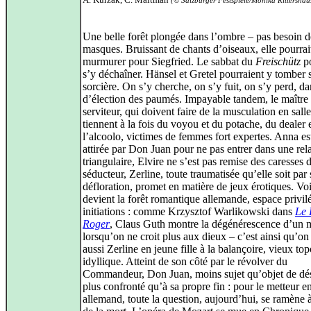
(© Salzburger Festspiele/Monika Rittershau
Une belle forêt plongée dans l’ombre – pas besoin d
masques. Bruissant de chants d’oiseaux, elle pourrai
murmurer pour Siegfried. Le sabbat du
Freischütz
po
s’y déchaîner. Hänsel et Gretel pourraient y tomber s
sorcière. On s’y cherche, on s’y fuit, on s’y perd, da
d’élection des paumés. Impayable tandem, le maître 
serviteur, qui doivent faire de la musculation en sal
tiennent à la fois du voyou et du potache, du dealer 
l’alcoolo, victimes de femmes fort expertes. Anna es
attirée par Don Juan pour ne pas entrer dans une rel
triangulaire, Elvire ne s’est pas remise des caresses 
séducteur, Zerline, toute traumatisée qu’elle soit par 
défloration, promet en matière de jeux érotiques. Vo
devient la forêt romantique allemande, espace privil
initiations : comme Krzysztof Warlikowski dans
Le 
Roger
, Claus Guth montre la dégénérescence d’un 
lorsqu’on ne croit plus aux dieux – c’est ainsi qu’on
aussi Zerline en jeune fille à la balançoire, vieux to
idyllique. Atteint de son côté par le révolver du
Commandeur, Don Juan, moins sujet qu’objet de dési
plus confronté qu’à sa propre fin : pour le metteur e
allemand, toute la question, aujourd’hui, se ramène à