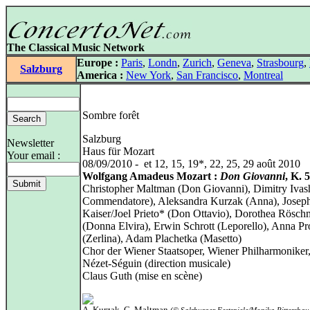
The Classical Music Network
Europe :
Paris
,
Londn
,
Zurich
,
Geneva
,
Strasbourg
,
Salzburg
America :
New York
,
San Francisco
,
Montreal
Sombre forêt
Salzburg
Newsletter
Haus für Mozart
Your email :
08/09/2010 - et 12, 15, 19*, 22, 25, 29 août 2010
Wolfgang Amadeus Mozart :
Don Giovanni
, K. 
Christopher Maltman (Don Giovanni), Dimitry Ivas
Commendatore), Aleksandra Kurzak (Anna), Josep
Kaiser/Joel Prieto* (Don Ottavio), Dorothea Rösc
(Donna Elvira), Erwin Schrott (Leporello), Anna P
(Zerlina), Adam Plachetka (Masetto)
Chor der Wiener Staatsoper, Wiener Philharmoniker
Nézet-Séguin (direction musicale)
Claus Guth (mise en scène)
A. Kurzak, C. Maltman