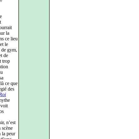
s)
e
t
urrait
ur la
ns ce lieu
et le
le de gym,
et de
t trop
ation
du
sa
ilà ce que
égié des
Roi
mythe
 voit
pos
r, n’est
n scène
 la peur