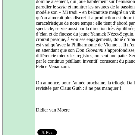
domine aisément, qui joue habilement sur l’émissio
parodier le
seria
et montrer les ravages de la passion
modèle son « Mi tradi » en belcantiste malgré un vib
qu’on aimerait plus discret. La production est donc t
caractéristique de notre temps : elle tient d’abord par
spectacle, servie aussi par la direction très équilibrée
d’élan et de finesse du jeune Yannick Nézet-Seguin
croirait presque, à voir ses engagements, doué d’ubiq
est vrai qu’avec la Philharmonie de Vienne… Il n’e
en attendant que son
Don Giovanni
s’approfondisse
différencie mieux les registres, on sent une patte. Se
par le continuo pétillant, inventif, coruscant du piano
Felice Venanzoni.
On annonce, pour l’année prochaine, la trilogie Da 
revisitée par Claus Guth : à ne pas manquer !
Didier van Moere