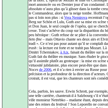
de la mort. L’opéra de Mozart se mue en Chronique
mort annoncée ou en Dernier jour d’un condamné. 
dissoluto
n’aura plus qu’à glisser dans la tombe creu
le Commandeur, alors que la neige tombe. Hoffmann
pas si loin non plus : si
Vera Nemirova
recentrait l’o
Berg sur Schön et Lulu, Guth axe sa mise en scène
et Don Juan, le seul couple de l’opéra, qui se cherch
cesse. Tout s’achève du coup sur la disparition du hé
peu héroïque : Guth refuse de se plier à la conventi
lieto fine
– mais Ottavio chante ses deux airs et Elvi
tradì ». Ce n’est pas pour autant qu’il se complaît da
trash
: la lecture est forte et ne trahit pas Mozart. Là
Dmitri Tcherniakov,
à Aix
, faisait du théâtre sur la 
Guth fait du théâtre en musique. Sans éluder le
gioc
qu’il assimile plutôt au grotesque : la mise en scène 
virtuosité jubilatoire, plus encore peut-être que dans
Noces
de 2006
, et il n’a rien à envier au Russe pour 
précision et la profondeur de la direction d’acteurs.
croirait, il est vrai, que les chanteurs sont nés coméd
Cela, parfois, les sauve. Erwin Schrott, par exemple, 
une telle carrière, chanterait-il à Salzbourg s’il n’était
ville monsieur Netrebko – madame étant, depuis des
une des reines du festival ? Son Leporello ne conva