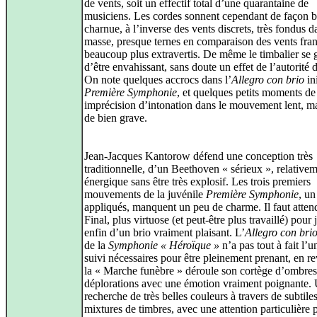
de vents, soit un effectif total d’une quarantaine de
musiciens. Les cordes sonnent cependant de façon b
charnue, à l’inverse des vents discrets, très fondus d
masse, presque ternes en comparaison des vents fran
beaucoup plus extravertis. De même le timbalier se 
d’être envahissant, sans doute un effet de l’autorité 
On note quelques accrocs dans l’
Allegro con brio
ini
Première Symphonie
, et quelques petits moments de
imprécision d’intonation dans le mouvement lent, ma
de bien grave.
Jean-Jacques Kantorow défend une conception très
traditionnelle, d’un Beethoven « sérieux », relative
énergique sans être très explosif. Les trois premiers
mouvements de la juvénile
Première Symphonie
, un
appliqués, manquent un peu de charme. Il faut attend
Final, plus virtuose (et peut-être plus travaillé) pour 
enfin d’un brio vraiment plaisant. L’
Allegro con bri
de la
Symphonie « Héroïque »
n’a pas tout à fait l’un
suivi nécessaires pour être pleinement prenant, en r
la « Marche funèbre » déroule son cortège d’ombres
déplorations avec une émotion vraiment poignante.
recherche de très belles couleurs à travers de subtile
mixtures de timbres, avec une attention particulière 