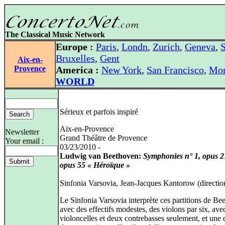
The Classical Music Network
Europe :
Paris
,
Londn
,
Zurich
,
Geneva
,
S
Bruxelles
,
Gent
Aix-en-
Provence
America :
New York
,
San Francisco
,
Mon
WORLD
Sérieux et parfois inspiré
Aix-en-Provence
Newsletter
Grand Théâtre de Provence
Your email :
03/23/2010 -
Ludwig van Beethoven:
Symphonies n° 1, opus 21
opus 55 « Héroïque »
Sinfonia Varsovia, Jean-Jacques Kantorow (directio
Le Sinfonia Varsovia interprète ces partitions de Be
avec des effectifs modestes, des violons par six, ave
violoncelles et deux contrebasses seulement, et une