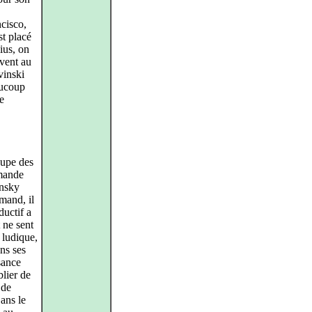
cisco,
st placé
ius, on
uvent au
vinski
aucoup
e
oupe des
emande
insky
mand, il
ductif a
 ne sent
, ludique,
ns ses
sance
blier de
 de
Dans le