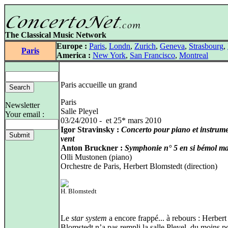
The Classical Music Network
Europe :
Paris
,
Londn
,
Zurich
,
Geneva
,
Strasbourg
,
Paris
America :
New York
,
San Francisco
,
Montreal
Paris accueille un grand
Paris
Newsletter
Salle Pleyel
Your email :
03/24/2010 - et 25* mars 2010
Igor Stravinsky :
Concerto pour piano et instrume
vent
Anton Bruckner :
Symphonie n° 5 en si bémol ma
Olli Mustonen (piano)
Orchestre de Paris, Herbert Blomstedt (direction)
H. Blomstedt
Le
star system
a encore frappé... à rebours : Herbert
Blomstedt n’a pas rempli la salle Pleyel, du moins p