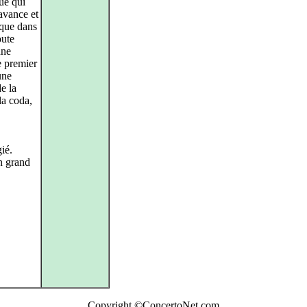
ue qui
 avance et
sque dans
oute
nne
e premier
une
e la
la coda,
ié.
un grand
Copyright ©ConcertoNet.com