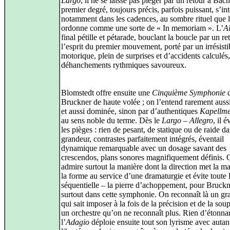
Largo
, il ne se laisse pas piéger par un retour à Bac
premier degré, toujours précis, parfois puissant, s’in
notamment dans les cadences, au sombre rituel que l
ordonne comme une sorte de « In memoriam ». L’
A
final pétille et pétarade, bouclant la boucle par un re
l’esprit du premier mouvement, porté par un irrésisti
motorique, plein de surprises et d’accidents calculés
déhanchements rythmiques savoureux.
Blomstedt offre ensuite une
Cinquième Symphonie
Bruckner de haute volée ; on l’entend rarement aussi
et aussi dominée, sinon par d’authentiques
Kapellme
au sens noble du terme. Dès le
Largo – Allegro
, il é
les pièges : rien de pesant, de statique ou de raide da
grandeur, contrastes parfaitement intégrés, éventail
dynamique remarquable avec un dosage savant des
crescendos, plans sonores magnifiquement définis. 
admire surtout la manière dont la direction met la ma
la forme au service d’une dramaturgie et évite toute 
séquentielle – la pierre d’achoppement, pour Bruckn
surtout dans cette symphonie. On reconnaît là un gr
qui sait imposer à la fois de la précision et de la sou
un orchestre qu’on ne reconnaît plus. Rien d’étonnan
l’
Adagio
déploie ensuite tout son lyrisme avec autan