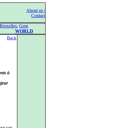
About us /
Contact
Bruxelles
,
Gent
WORLD
Back
nts à
jeur
our son