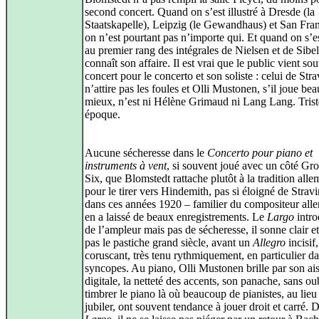
second concert. Quand on s’est illustré à Dresde (la
Staatskapelle), Leipzig (le Gewandhaus) et San Fran
on n’est pourtant pas n’importe qui. Et quand on s’e
au premier rang des intégrales de Nielsen et de Sibel
connaît son affaire. Il est vrai que le public vient so
concert pour le concerto et son soliste : celui de Stra
n’attire pas les foules et Olli Mustonen, s’il joue be
mieux, n’est ni Hélène Grimaud ni Lang Lang. Trist
époque.
Aucune sécheresse dans le
Concerto pour piano et
instruments à vent
, si souvent joué avec un côté Gr
Six, que Blomstedt rattache plutôt à la tradition all
pour le tirer vers Hindemith, pas si éloigné de Strav
dans ces années 1920 – familier du compositeur alle
en a laissé de beaux enregistrements. Le
Largo
intro
de l’ampleur mais pas de sécheresse, il sonne clair et
pas le pastiche grand siècle, avant un
Allegro
incisif
coruscant, très tenu rythmiquement, en particulier da
syncopes. Au piano, Olli Mustonen brille par son ai
digitale, la netteté des accents, son panache, sans ou
timbrer le piano là où beaucoup de pianistes, au lieu
jubiler, ont souvent tendance à jouer droit et carré. 