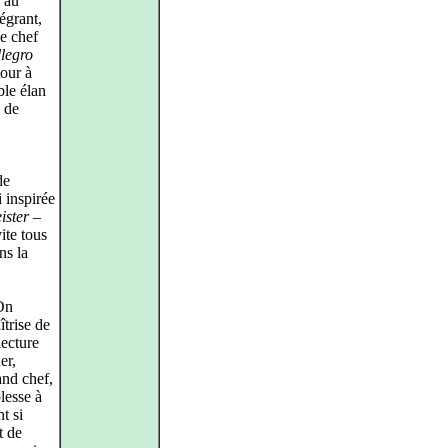
h au
tégrant,
e chef
llegro
tour à
ble élan
, de
de
 inspirée
ister
–
vite tous
ns la
On
îtrise de
lecture
er,
and chef,
plesse à
t si
t de