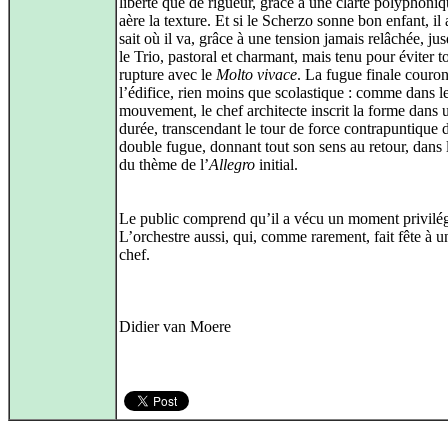
liberté que de rigueur, grâce à une clarté polyphoniq
aère la texture. Et si le Scherzo sonne bon enfant, il
sait où il va, grâce à une tension jamais relâchée, ju
le Trio, pastoral et charmant, mais tenu pour éviter t
rupture avec le
Molto vivace
. La fugue finale couro
l’édifice, rien moins que scolastique : comme dans l
mouvement, le chef architecte inscrit la forme dans 
durée, transcendant le tour de force contrapuntique d
double fugue, donnant tout son sens au retour, dans 
du thème de l’
Allegro
initial.
Le public comprend qu’il a vécu un moment privilég
L’orchestre aussi, qui, comme rarement, fait fête à 
chef.
Didier van Moere