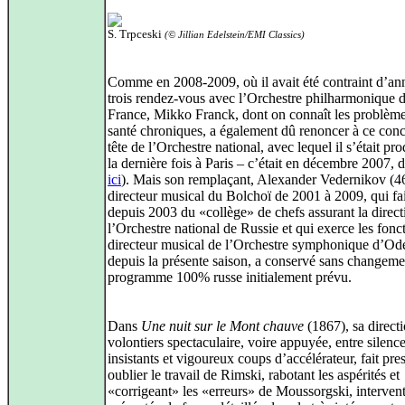
S. Trpceski
(© Jillian Edelstein/EMI Classics)
Comme en 2008-2009, où il avait été contraint d’ann
trois rendez-vous avec l’Orchestre philharmonique 
France, Mikko Franck, dont on connaît les problèm
santé chroniques, a également dû renoncer à ce conce
tête de l’Orchestre national, avec lequel il s’était pr
la dernière fois à Paris – c’était en décembre 2007, d
ici
). Mais son remplaçant, Alexander Vedernikov (46
directeur musical du Bolchoï de 2001 à 2009, qui fai
depuis 2003 du «collège» de chefs assurant la direct
l’Orchestre national de Russie et qui exerce les fonc
directeur musical de l’Orchestre symphonique d’Od
depuis la présente saison, a conservé sans changeme
programme 100% russe initialement prévu.
Dans
Une nuit sur le Mont chauve
(1867), sa direct
volontiers spectaculaire, voire appuyée, entre silenc
insistants et vigoureux coups d’accélérateur, fait pre
oublier le travail de Rimski, rabotant les aspérités et
«corrigeant» les «erreurs» de Moussorgski, interven