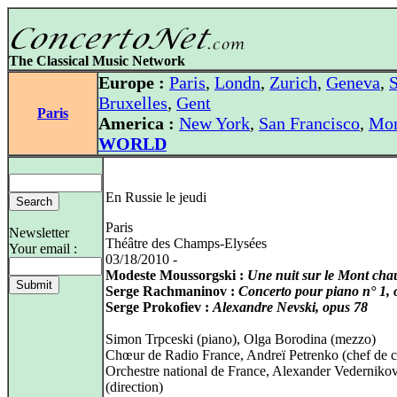
The Classical Music Network
Europe :
Paris
,
Londn
,
Zurich
,
Geneva
,
S
Bruxelles
,
Gent
Paris
America :
New York
,
San Francisco
,
Mon
WORLD
En Russie le jeudi
Paris
Newsletter
Théâtre des Champs-Elysées
Your email :
03/18/2010 -
Modeste Moussorgski :
Une nuit sur le Mont cha
Serge Rachmaninov :
Concerto pour piano n° 1, 
Serge Prokofiev :
Alexandre Nevski, opus 78
Simon Trpceski (piano), Olga Borodina (mezzo)
Chœur de Radio France, Andreï Petrenko (chef de 
Orchestre national de France, Alexander Vederniko
(direction)