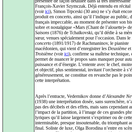
présentée de façon détaillée dans la très intéressante
François-Xavier Szymczak. Déjà entendu en récital 
(voir
ici
), Simon Trpceski (30 ans) ne s’y était encor
produit en concerto, ainsi qu’il l’indique au public, 
français impeccable, au moment de présenter son bis
sobre et nostalgique «Mars (Chant de l’alouette)» de
Saisons
(1876) de Tchaïkovski, qu’il dédie à sa mère
sœur, venues spécialement pour l’occasion. Dans le
concerto
(1891/1917) de Rachmaninov, le pianiste
macédonien, qui vient d’enregistrer les
Deuxième
et
Troisième
(voir
ici
), confirme sa maîtrise technique, 
permet de nuancer le propos sans manquer pour aut
puissance et d’énergie. L’entente avec le chef, moins
et objectif, plus sentimental, invitant l’orchestre à s
généreusement, ne constitue en revanche pas le point
cette interprétation.
Après l’entracte, Vedernikov donne d’
Alexandre Ne
(1938) une interprétation dosée, sans surenchère, n’
pas des décibels et des effets, mais sans cependant a
l’impact de la partition, à l’image de ces grandes ph
lyriques qu’il laisse largement s’exprimer ou de cett
interminable, presque insoutenable, du triomphant a
final. Soliste de luxe, Olga Borodina n’entre en scè