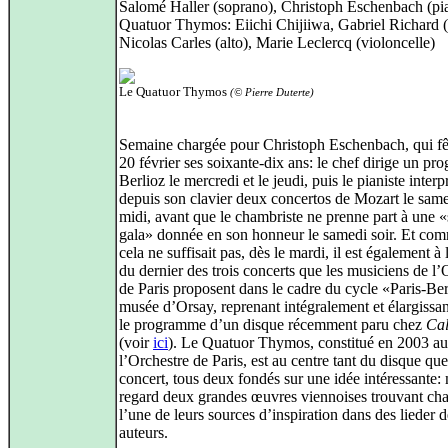
Salomé Haller (soprano), Christoph Eschenbach (pi
Quatuor Thymos: Eiichi Chijiiwa, Gabriel Richard (
Nicolas Carles (alto), Marie Leclercq (violoncelle)
Le Quatuor Thymos
(© Pierre Duterte)
Semaine chargée pour Christoph Eschenbach, qui fêt
20 février ses soixante-dix ans: le chef dirige un p
Berlioz le mercredi et le jeudi, puis le pianiste interp
depuis son clavier deux concertos de Mozart le same
midi, avant que le chambriste ne prenne part à une «
gala» donnée en son honneur le samedi soir. Et com
cela ne suffisait pas, dès le mardi, il est également à 
du dernier des trois concerts que les musiciens de l’
de Paris proposent dans le cadre du cycle «Paris-Ber
musée d’Orsay, reprenant intégralement et élargiss
le programme d’un disque récemment paru chez
Cal
(voir
ici
). Le Quatuor Thymos, constitué en 2003 au
l’Orchestre de Paris, est au centre tant du disque qu
concert, tous deux fondés sur une idée intéressante: 
regard deux grandes œuvres viennoises trouvant ch
l’une de leurs sources d’inspiration dans des lieder d
auteurs.