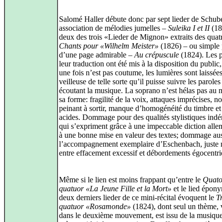
Salomé Haller débute donc par sept lieder de Schube
association de mélodies jumelles –
Suleika I et II
(18
deux des trois «Lieder de Mignon» extraits des quat
Chants pour «Wilhelm Meister»
(1826) – ou simple p
d’une page admirable –
Au crépuscule
(1824). Les 
leur traduction ont été mis à la disposition du public
une fois n’est pas coutume, les lumières sont laissée
veilleuse de telle sorte qu’il puisse suivre les paroles
écoutant la musique. La soprano n’est hélas pas au 
sa forme: fragilité de la voix, attaques imprécises, no
peinant à sortir, manque d’homogénéité du timbre et
acides. Dommage pour des qualités stylistiques indé
qui s’expriment grâce à une impeccable diction alle
à une bonne mise en valeur des textes; dommage aus
l’accompagnement exemplaire d’Eschenbach, juste 
entre effacement excessif et débordements égocentri
Même si le lien est moins frappant qu’entre le
Quato
quatuor «La Jeune Fille et la Mort»
et le lied épony
deux derniers lieder de ce mini-récital évoquent le
T
quatuor «Rosamonde»
(1824), dont seul un thème, 
dans le deuxième mouvement, est issu de la musiqu