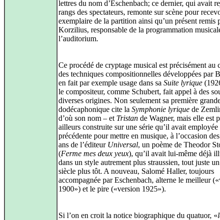
lettres du nom d’Eschenbach; ce dernier, qui avait re
rangs des spectateurs, remonte sur scène pour recev
exemplaire de la partition ainsi qu’un présent remis 
Korzilius, responsable de la programmation musical
l’auditorium.
Ce procédé de cryptage musical est précisément au 
des techniques compositionnelles développées par B
en fait par exemple usage dans sa
Suite lyrique
(1926
le compositeur, comme Schubert, fait appel à des so
diverses origines. Non seulement sa première grande
dodécaphonique cite la
Symphonie lyrique
de Zemli
d’où son nom – et
Tristan
de Wagner, mais elle est p
ailleurs construite sur une série qu’il avait employée
précédente pour mettre en musique, à l’occasion des
ans de l’éditeur
Universal
, un poème de Theodor S
(
Ferme mes deux yeux
), qu’il avait lui-même déjà ill
dans un style autrement plus straussien, tout juste un
siècle plus tôt. A nouveau, Salomé Haller, toujours
accompagnée par Eschenbach, alterne le meilleur («
1900») et le pire («version 1925»).
Si l’on en croit la notice biographique du quatuor, «