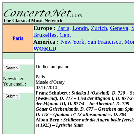
The Classical Music Network
Europe :
Paris
,
Londn
,
Zurich
,
Geneva
,
S
Bruxelles
,
Gent
Paris
America :
New York
,
San Francisco
,
Mon
WORLD
Du lied au quatuor
Paris
Newsletter
Musée d’Orsay
Your email :
02/16/2010 -
Franz Schubert :
Suleika I (Ostwind), D. 720 – Su
(Westwind), D. 717 – Lied der Mignon I, D. 877/2 
der Mignon III, D. 877/4 – Im Abendrot, D. 799 –
Götter Griechenlands, D. 677 – Gretchen am Spin
D. 118 – Quatuor n° 13 «Rosamunde», D. 804
Alban Berg :
Schliesse mir die Augen beide (vers
et 1925) – Lyrische Suite