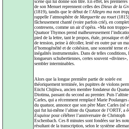
scène qui lui donne son titre. En effet, les première
de son Menuet reprennent celles des
Dieux de la Gr
(1819), tandis que le début de l’
Allegro ma non tro
rappelle l’atmosphère de
Marguerite au rouet
(1815),
fâcheusement chanté (voire parfois crié), en complet
contresens, comme un air d’opéra. «Ma non troppo»
Quatuor Thymos prend malheureusement l’indicatio
pied de la lettre, tant le propos, étale, prosaïque et 
de tension, peine à décoller, lesté en outre par un m
d’homogénéité et de cohésion, une sonorité terne et
inégalités instrumentales. Dans de telles conditions, 
longueurs schubertiennes, certes souvent «divines»,
sembler interminables.
Alors que la longue première partie de soirée est
théoriquement terminée, les pupitres de violons per
Eiichi Chijiiwa, ancien membre fondateur du Quatu
Diotima, passant du second au premier. Puis l’altist
Carles, qui a récemment remplacé Marie Poulanges 
du quatuor, annonce que son père Marc Carles (né e
qui fut lui-même l’altiste du Quatuor de l’ORTF, a é
Esquisse
pour célébrer l’anniversaire de Christoph
Eschenbach. Ces 8 minutes sont fondées sur les not
résultant de la transcription, selon le système allema