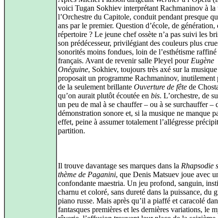
voici Tugan Sokhiev interprétant Rachmaninov à la 
l’Orchestre du Capitole, conduit pendant presque qu
ans par le premier. Question d’école, de génération,
répertoire ? Le jeune chef ossète n’a pas suivi les br
son prédécesseur, privilégiant des couleurs plus crue
sonorités moins fondues, loin de l’esthétisme raffiné
français. Avant de revenir salle Pleyel pour
Eugène
Onéguine
, Sokhiev, toujours très axé sur la musique
proposait un programme Rachmaninov, inutilement 
de la seulement brillante
Ouverture de fête
de Chosta
qu’on aurait plutôt écoutée en
bis
. L’orchestre, de su
un peu de mal à se chauffer – ou à se surchauffer – 
démonstration sonore et, si la musique ne manque p
effet, peine à assumer totalement l’allégresse précipi
partition.
Il trouve davantage ses marques dans la
Rhapsodie 
thème de Paganini
, que Denis Matsuev joue avec u
confondante maestria. Un jeu profond, sanguin, insti
charnu et coloré, sans dureté dans la puissance, du 
piano russe. Mais après qu’il a piaffé et caracolé dan
fantasques premières et les dernières variations, le m