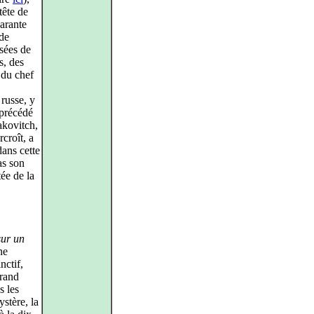
tête de
arante
 de
isées de
s, des
 du chef
 russe, y
précédé
kovitch,
rcroît, a
dans cette
as son
tée de la
sur un
ne
nctif,
grand
s les
ystère, la