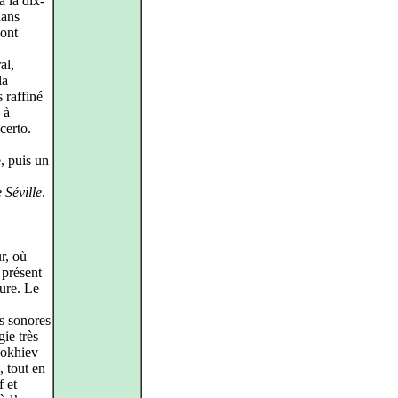
à la dix-
dans
ont
al,
la
 raffiné
 à
certo.
, puis un
 Séville
.
r, où
i présent
sure. Le
s sonores
gie très
Sokhiev
, tout en
f et