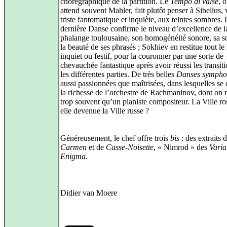
chorégraphique de la partition. Le
Tempo di valse
, 
attend souvent Mahler, fait plutôt penser à Sibelius, 
triste fantomatique et inquiète, aux teintes sombres. 
dernière Danse confirme le niveau d’excellence de l
phalange toulousaine, son homogénéité sonore, sa s
la beauté de ses phrasés ; Sokhiev en restitue tout le
inquiet ou festif, pour la couronner par une sorte de
chevauchée fantastique après avoir réussi les transiti
les différentes parties. De très belles
Danses sympho
aussi passionnées que maîtrisées, dans lesquelles se 
la richesse de l’orchestre de Rachmaninov, dont on n
trop souvent qu’un pianiste compositeur. La Ville ros
elle devenue la Ville russe ?
Généreusement, le chef offre trois
bis
: des extraits 
Carmen
et de
Casse-Noisette
, « Nimrod » des
Varia
Enigma
.
Didier van Moere