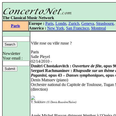
The Classical Music Network
Europe :
Paris
,
Londn
,
Zurich
,
Geneva
,
Strasbourg
,
Paris
America :
New York
,
San Francisco
,
Montreal
Ville rose ou ville russe ?
Paris
Newsletter
Salle Pleyel
Your email :
02/14/2010 -
Dmitri Chostakovitch :
Ouverture de fête
, opus 9
Sergueï Rachmaninov :
Rhapsodie sur un thème 
Paganini
, opus 43 –
Danses symphoniques
, opus 
Denis Matsuev (piano)
Orchestre national du Capitole de Toulouse, Tugan
(direction)
T. Sokhiev
(© Denis Rouvère/Naïve)
Après Michel Plasson dirigeant
Werther
à l’Opéra (l