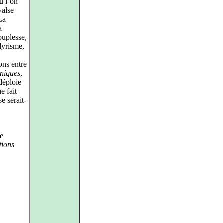
où l’on
valse
La
a
ouplesse,
 lyrisme,
ons entre
niques
,
déploie
e fait
e serait-
de
tions