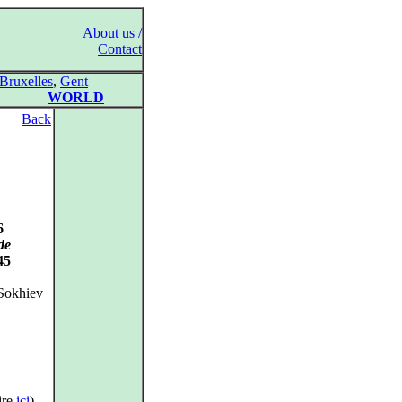
About us /
Contact
Bruxelles
,
Gent
WORLD
Back
6
de
45
 Sokhiev
ire
ici
),