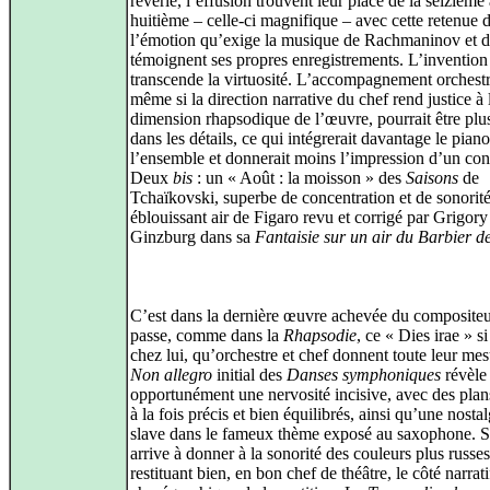
rêverie, l’effusion trouvent leur place de la seizième 
huitième – celle-ci magnifique – avec cette retenue 
l’émotion qu’exige la musique de Rachmaninov et d
témoignent ses propres enregistrements. L’invention
transcende la virtuosité. L’accompagnement orchestr
même si la direction narrative du chef rend justice à 
dimension rhapsodique de l’œuvre, pourrait être plus
dans les détails, ce qui intégrerait davantage le piano
l’ensemble et donnerait moins l’impression d’un con
Deux
bis
: un « Août : la moisson » des
Saisons
de
Tchaïkovski, superbe de concentration et de sonorité
éblouissant air de Figaro revu et corrigé par Grigory
Ginzburg dans sa
Fantaisie sur un air du Barbier de
C’est dans la dernière œuvre achevée du compositeu
passe, comme dans la
Rhapsodie
, ce « Dies irae » s
chez lui, qu’orchestre et chef donnent toute leur me
Non allegro
initial des
Danses symphoniques
révèle
opportunément une nervosité incisive, avec des plan
à la fois précis et bien équilibrés, ainsi qu’une nostal
slave dans le fameux thème exposé au saxophone. 
arrive à donner à la sonorité des couleurs plus russes
restituant bien, en bon chef de théâtre, le côté narrati