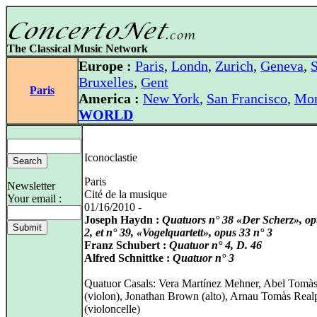
The Classical Music Network
Europe :
Paris
,
Londn
,
Zurich
,
Geneva
,
S
Bruxelles
,
Gent
Paris
America :
New York
,
San Francisco
,
Mon
WORLD
Iconoclastie
Paris
Newsletter
Cité de la musique
Your email :
01/16/2010 -
Joseph Haydn :
Quatuors n° 38 «Der Scherz», op
2, et n° 39, «Vogelquartett», opus 33 n° 3
Franz Schubert :
Quatuor n° 4, D. 46
Alfred Schnittke :
Quatuor n° 3
Quatuor Casals: Vera Martínez Mehner, Abel Tomà
(violon), Jonathan Brown (alto), Arnau Tomàs Real
(violoncelle)