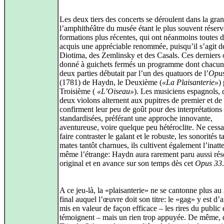
Les deux tiers des concerts se déroulent dans la gran
l’amphithéâtre du musée étant le plus souvent réser
formations plus récentes, qui ont néanmoins toutes d
acquis une appréciable renommée, puisqu’il s’agit d
Diotima, des Zemlinsky et des Casals. Ces derniers o
donné à guichets fermés un programme dont chacun
deux parties débutait par l’un des quatuors de l’
Opus
(1781) de Haydn, le Deuxième (
«La Plaisanterie»
)
Troisième (
«L’Oiseau»
). Les musiciens espagnols, 
deux violons alternent aux pupitres de premier et de
confirment leur peu de goût pour des interprétations l
standardisées, préférant une approche innovante,
aventureuse, voire quelque peu hétéroclite. Ne cessa
faire contraster le galant et le robuste, les sonorités t
mates tantôt charnues, ils cultivent également l’inat
même l’étrange: Haydn aura rarement paru aussi ré
original et en avance sur son temps dès cet
Opus 33
.
A ce jeu-là, la «plaisanterie» ne se cantonne plus au
final auquel l’œuvre doit son titre: le «gag» y est d’a
mis en valeur de façon efficace – les rires du public 
témoignent – mais un rien trop appuyée. De même, 