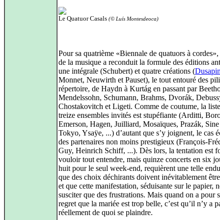
Le Quatuor Casals
(© Luís Montesdeoca)
Pour sa quatrième «Biennale de quatuors à cordes», 
de la musique a reconduit la formule des éditions ant
une intégrale (Schubert) et quatre créations (
Dusapi
Monnet, Neuwirth et Pauset), le tout entouré des pil
répertoire, de Haydn à Kurtág en passant par Beeth
Mendelssohn, Schumann, Brahms, Dvorák, Debuss
Chostakovitch et Ligeti. Comme de coutume, la list
treize ensembles invités est stupéfiante (Arditti, Bor
Emerson, Hagen, Juilliard, Mosaïques, Prazák, Sin
Tokyo, Ysaÿe, ...) d’autant que s’y joignent, le cas 
des partenaires non moins prestigieux (François-Fré
Guy, Heinrich Schiff, ...). Dès lors, la tentation est f
vouloir tout entendre, mais quinze concerts en six jo
huit pour le seul week-end, requièrent une telle end
que des choix déchirants doivent inévitablement êtr
et que cette manifestation, séduisante sur le papier, 
susciter que des frustrations. Mais quand on a pour 
regret que la mariée est trop belle, c’est qu’il n’y a p
réellement de quoi se plaindre.