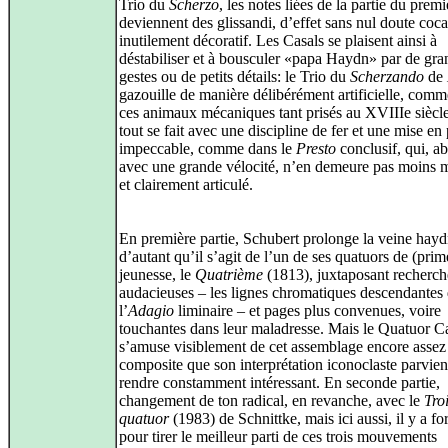
Trio du
Scherzo
, les notes liées de la partie du prem
deviennent des glissandi, d’effet sans nul doute coc
inutilement décoratif. Les Casals se plaisent ainsi à
déstabiliser et à bousculer «papa Haydn» par de gra
gestes ou de petits détails: le Trio du
Scherzando
de
gazouille de manière délibérément artificielle, com
ces animaux mécaniques tant prisés au XVIIIe siècle
tout se fait avec une discipline de fer et une mise en
impeccable, comme dans le
Presto
conclusif, qui, a
avec une grande vélocité, n’en demeure pas moins 
et clairement articulé.
En première partie, Schubert prolonge la veine hayd
d’autant qu’il s’agit de l’un de ses quatuors de (prim
jeunesse, le
Quatrième
(1813), juxtaposant recherch
audacieuses – les lignes chromatiques descendantes
l’
Adagio
liminaire – et pages plus convenues, voire
touchantes dans leur maladresse. Mais le Quatuor C
s’amuse visiblement de cet assemblage encore assez
composite que son interprétation iconoclaste parvien
rendre constamment intéressant. En seconde partie,
changement de ton radical, en revanche, avec le
Tro
quatuor
(1983) de Schnittke, mais ici aussi, il y a for
pour tirer le meilleur parti de ces trois mouvements